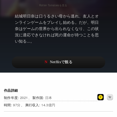
アニメ
Netflix・VOD総合News
ドキュメンタリー
Watchlistへ
結城明日奈は口うるさい母から逃れ、友人とオ
ンラインゲームをプレイし始める。だが、明日
Netflixオリジナル作品
Netflix Video
奈はゲームの世界から出られなくなり、この状
リアリティ
…
況に適応できなければ死の運命が待つことを思
い知る...。
日本語吹替対応作品
Netflix 吹替版作品
Netflix 高い評価の海外作品
その他の国のTV番組
Netflixオリジナル作品
その他の国の映画
みんなの作品レビュー
Watchlist
作品詳細
2021
日本
過去の配信終了作品
97
14.3億円
Get Freaxフォーラム