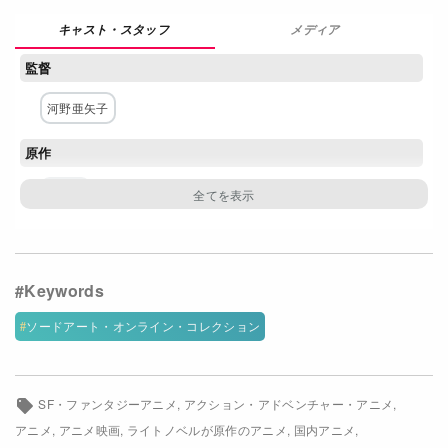
Netflixコース別料金プラン
メディア
監督
お問い合わせ
河野亜矢子
閉じる
原作
川原礫
構成・脚本
木澤行人
キャラクター原案・デザイン
ソードアート・オンライン・コレクション
abec
戸谷賢都
SF・ファンタジーアニメ
アクション・アドベンチャー・アニメ
主な出演者
アニメ
アニメ映画
ライトノベルが原作のアニメ
国内アニメ
松岡禎丞
戸松遥
水瀬いのり
平田広明
安元洋貴