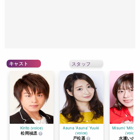
キャスト
スタッフ
Kirito (voice)
Asuna 'Asuna' Yuuki 
Misumi 'Mito' T
松岡禎丞
(voice)
(voice)
戸松遥
水瀬いのり