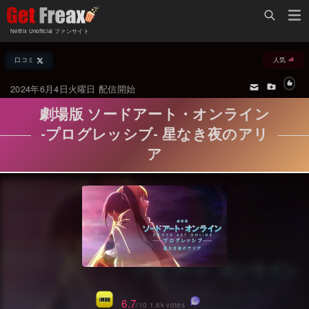
Home
Netflix Unofficial ファンサイト
Netflix新着作品
口コミ
人気
ジャンル別新着作品
配信予定スケジュール
2024年6月4日火曜日 配信開始
オールジャンル
配信終了予定の作品
劇場版 ソードアート・オンライン
海外ドラマ・シリーズ
海外ドラマ・ラインナップ
-プログレッシブ- 星なき夜のアリ
ア
海外映画
Netflix 人気ランキング
国内TV番組・ドラマ
Netflix 全作品ラインナップ
国内映画
Netflix配信作品カスタム検索
アジアTV番組・ドラマ
トレンド
アジア映画
VOD 総合作品情報
6.7
/10 1.6k votes