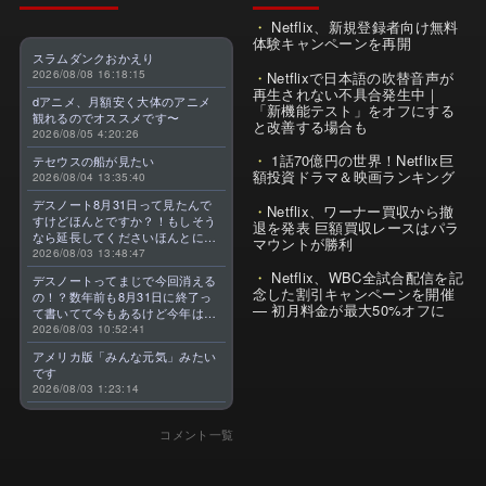
Netflix、新規登録者向け無料
体験キャンペーンを再開
スラムダンクおかえり
2026/08/08 16:18:15
Netflixで日本語の吹替音声が
再生されない不具合発生中｜
dアニメ、月額安く大体のアニメ
「新機能テスト」をオフにする
観れるのでオススメです〜
と改善する場合も
2026/08/05 4:20:26
1話70億円の世界！Netflix巨
テセウスの船が見たい
額投資ドラマ＆映画ランキング
2026/08/04 13:35:40
デスノート8月31日って見たんで
Netflix、ワーナー買収から撤
すけどほんとですか？！もしそう
退を発表 巨額買収レースはパラ
なら延長してくださいほんとに大
マウントが勝利
好きなんです😭
2026/08/03 13:48:47
Netflix、WBC全試合配信を記
デスノートってまじで今回消える
念した割引キャンペーンを開催
の！？数年前も8月31日に終了っ
— 初月料金が最大50%オフに
て書いてて今もあるけど今年はま
じのやつ！？よくわからん！！で
2026/08/03 10:52:41
きればなくならないでほしい！平
アメリカ版「みんな元気」みたい
成アニメを振り返らせてくれっ
です
っ！！！！！！！
2026/08/03 1:23:14
コメント一覧