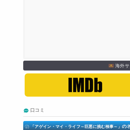
海外サ
口コミ
の
「アゲイン・マイ・ライフ～巨悪に挑む検事～」