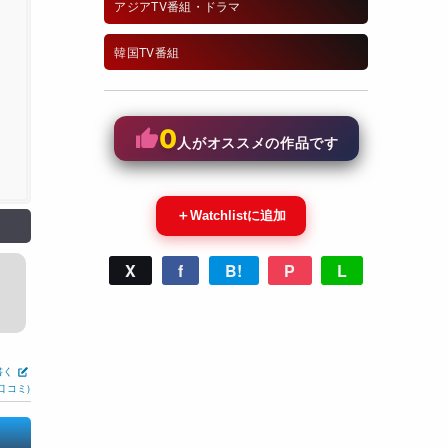
アジアTV番組・ドラマ
韓国TV番組
0
人がオススメの作品です
＋
Watchlistに追加
X
f
B!
P
L
書く
口コミ)