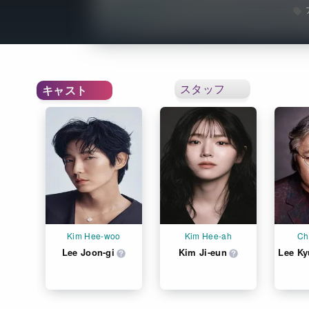
スタッフ
キャスト
Kim Hee-woo
Kim Hee-ah
Ch
Lee Joon-gi
Kim Ji-eun
Lee K