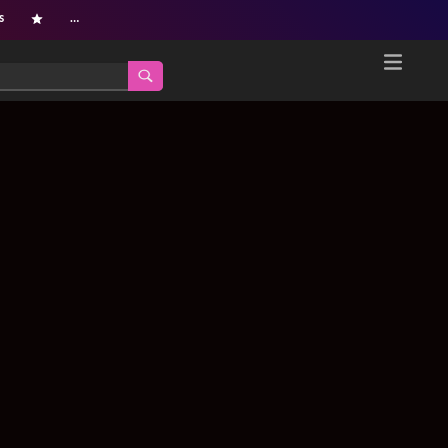
s
…
Home
Netflix新着作品
ジャンル別新着作品
配信予定スケジュール
オールジャンル
配信終了予定の作品
海外ドラマ・シリーズ
海外ドラマ・ラインナップ
海外映画
Netflix 人気ランキング
国内TV番組・ドラマ
Netflix 全作品ラインナップ
国内映画
Netflix配信作品カスタム検索
アジアTV番組・ドラマ
トレンド
アジア映画
VOD 総合作品情報