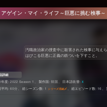
アゲイン・マイ・ライフ～巨悪に挑む検事～
汚職政治家の捜査中に殺害された検事に与えら
はびこる巨悪に正義の鉄ついを下すこと。
品詳細
2022 Season 1
韓国
日本語吹替
60
1
16