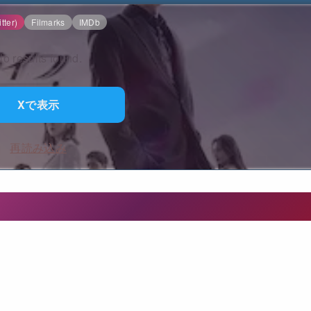
tter)
Filmarks
IMDb
o results found.
Xで表示
再読み込み