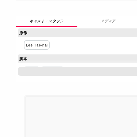
メディア
原作
Lee Hae-nal
脚本
ジェイ
キム・ユル
主な出演者
イ・ジュンギ
イ・ギョンヨン
キム・ジウン
チョン・
ネットワーク
SBS