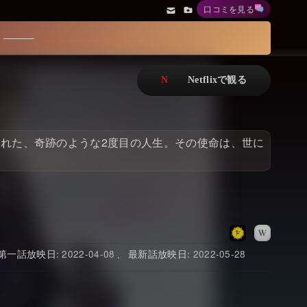
口コミを見る
アニメ
Netflix・VOD総合News
ドキュメンタリー
Watchlistへ
Netflixオリジナル作品
Netflix Video
リアリティ
…
れた、奇跡のような2度目の人生。その使命は、世に
日本語吹替対応作品
Netflix 吹替版作品
Netflix 高い評価の海外作品
その他の国のTV番組
Netflixオリジナル作品
その他の国の映画
みんなの作品レビュー
2022-04-08
2022-05-28
Watchlist
過去の配信終了作品