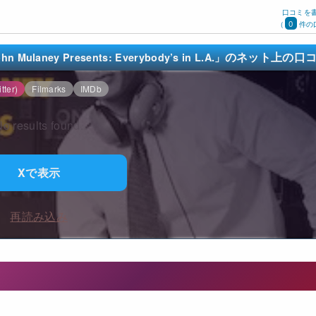
口コミを
0
(
件の
のネット上の口
laney Presents: Everybody’s in L.A.」
tter)
Filmarks
IMDb
o results found.
Xで表示
再読み込み