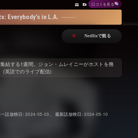
口コミを見る
アニメ
Netflix・VOD総合News
erybody’s in L.A.
ドキュメンタリー
Watchlistへ
Netflixオリジナル作品
Netflix Video
リアリティ
…
集結する1週間。ジョン・ムレイニーがホストを務
日本語吹替対応作品
Netflix 吹替版作品
(英語でのライブ配信)
Netflix 高い評価の海外作品
その他の国のTV番組
Netflixオリジナル作品
その他の国の映画
みんなの作品レビュー
2024-05-03
2024-05-10
Watchlist
過去の配信終了作品