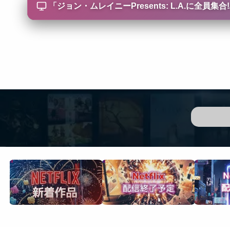
「
ジョン・ムレイニーPresents: L.A.に全員集合!/John 