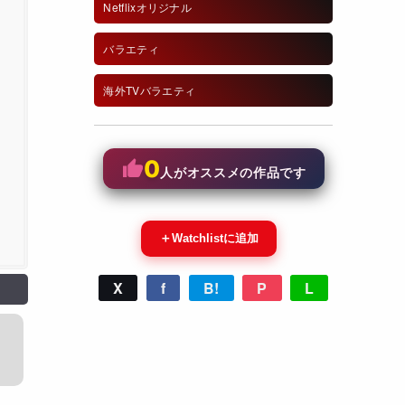
Netflixオリジナル
バラエティ
海外TVバラエティ
0
人がオススメの作品です
＋
Watchlistに追加
X
f
B!
P
L