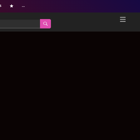
s
…
Home
Netflix新着作品
ジャンル別新着作品
配信予定スケジュール
オールジャンル
配信終了予定の作品
海外ドラマ・シリーズ
海外ドラマ・ラインナップ
海外映画
Netflix 人気ランキング
国内TV番組・ドラマ
Netflix 全作品ラインナップ
国内映画
Netflix配信作品カスタム検索
アジアTV番組・ドラマ
トレンド
アジア映画
VOD 総合作品情報