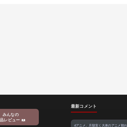
最新コメント
みんなの
品レビュー
dアニメ、月額安く大体のアニメ観