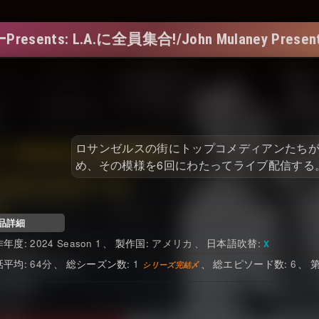
s: L.A.に全員集合!/John Mulaney Presents: Ev
ロサンゼルスの街にトップコメディアンたちが
め、その模様を6回にわたってライブ配信する。
品詳細
2024 Season 1
アメリカ
日本語吹替
64
1
6