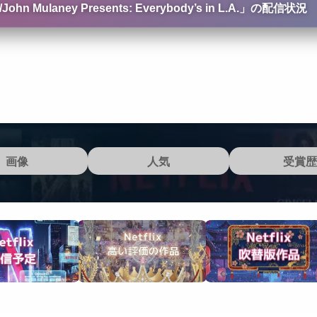
Mulaney Presents: Everybody’s in L.A.
」の配信状況
画像
人気
受賞