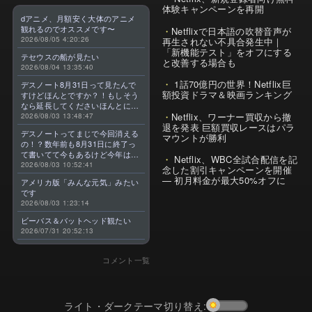
体験キャンペーンを再開
dアニメ、月額安く大体のアニメ
観れるのでオススメです〜
Netflixで日本語の吹替音声が
2026/08/05 4:20:26
再生されない不具合発生中｜
「新機能テスト」をオフにする
テセウスの船が見たい
と改善する場合も
2026/08/04 13:35:40
1話70億円の世界！Netflix巨
デスノート8月31日って見たんで
額投資ドラマ＆映画ランキング
すけどほんとですか？！もしそう
なら延長してくださいほんとに大
Netflix、ワーナー買収から撤
好きなんです😭
2026/08/03 13:48:47
退を発表 巨額買収レースはパラ
デスノートってまじで今回消える
マウントが勝利
の！？数年前も8月31日に終了っ
て書いてて今もあるけど今年はま
Netflix、WBC全試合配信を記
じのやつ！？よくわからん！！で
2026/08/03 10:52:41
念した割引キャンペーンを開催
きればなくならないでほしい！平
— 初月料金が最大50%オフに
アメリカ版「みんな元気」みたい
成アニメを振り返らせてくれっ
です
っ！！！！！！！
2026/08/03 1:23:14
ビーバス＆バットヘッド観たい
2026/07/31 20:52:13
コメント一覧
ライト・ダークテーマ切り替え: