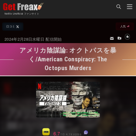
Home
Netflix Unofficial ファンサイト
Netflix新着作品
口コミ
人気
ジャンル別新着作品
配信予定スケジュール
2024年2月28日水曜日 配信開始
オールジャンル
配信終了予定の作品
アメリカ陰謀論: オクトパスを暴
海外ドラマ・シリーズ
海外ドラマ・ラインナップ
く/American Conspiracy: The
Octopus Murders
海外映画
Netflix 人気ランキング
国内TV番組・ドラマ
Netflix 全作品ラインナップ
国内映画
Netflix配信作品カスタム検索
アジアTV番組・ドラマ
トレンド
アジア映画
VOD 総合作品情報
6.7
/10 4.1k votes