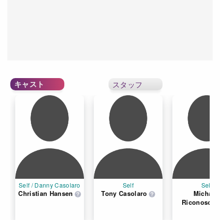
キャスト
スタッフ
Self / Danny Casolaro
Self
Self
Christian Hansen
Tony Casolaro
Michael 
Riconosciu