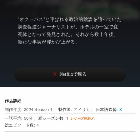
アニメ
Netflix・VOD総合News
ドキュメンタリー
Watchlistへ
"オクトパス"と呼ばれる政治的陰謀を追っていた
調査報道ジャーナリストが、ホテルの一室で変
Netflixオリジナル作品
Netflix Video
死体となって発見された。それから数十年後、
リアリティ
…
新たな事実が浮かび上がる。
日本語吹替対応作品
Netflix 吹替版作品
Netflix 高い評価の海外作品
その他の国のTV番組
Netflixオリジナル作品
その他の国の映画
みんなの作品レビュー
作品詳細
Watchlist
2024 Season 1
アメリカ
日本語吹替
50
1
過去の配信終了作品
4
Get Freaxフォーラム