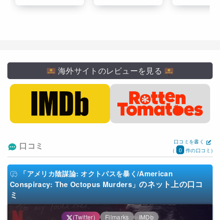
海外サイトのレビューを見る
口コミを書く
口コミ
0
(
件の口コミ)
「アメリカ陰謀論: オクトパスを暴く/American
のネット上の口コ
Conspiracy: The Octopus Murders」
ミ
(Twitter)
Filmarks
IMDb