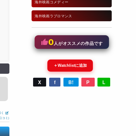
海外映画コメディー
海外映画ラブロマンス
0
人がオススメの作品です
＋
Watchlistに追加
X
f
B!
P
L
書く
口コミ)