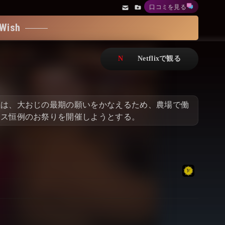
口コミを見る
アニメ
Netflix・VOD総合News
ish
ドキュメンタリー
Watchlistへ
Netflixオリジナル作品
Netflix Video
リアリティ
…
性は、大おじの最期の願いをかなえるため、農場で働
日本語吹替対応作品
Netflix 吹替版作品
マス恒例のお祭りを開催しようとする。
Netflix 高い評価の海外作品
その他の国のTV番組
Netflixオリジナル作品
その他の国の映画
みんなの作品レビュー
Watchlist
過去の配信終了作品