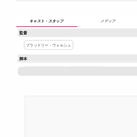
メディア
監督
ブラッドリー・ウォルシュ
脚本
ブレイン・チアペッタ
アダム・ロックオフ
主な出演者
ジル・ワグナー
キャメロン・マシスン
モーガン・デヴィ
アーシャ・ヴィジャヤジンガム
ニール・ホワイトリー
配給
グレート・アメリカン・カントリー