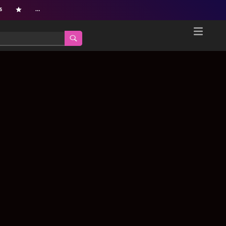
s
…
Home
Netflix新着作品
ジャンル別新着作品
配信予定スケジュール
オールジャンル
配信終了予定の作品
海外ドラマ・シリーズ
海外ドラマ・ラインナップ
海外映画
Netflix 人気ランキング
国内TV番組・ドラマ
Netflix 全作品ラインナップ
国内映画
Netflix配信作品カスタム検索
アジアTV番組・ドラマ
トレンド
アジア映画
VOD 総合作品情報