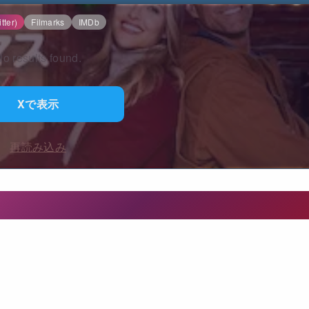
tter)
Filmarks
IMDb
o results found.
Xで表示
再読み込み