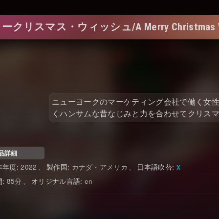
ークリスマス・ウィッシュ/A Merry Christmas W
ニューヨークのマーケティング会社で働く女
くハンサムな昔なじみと力を合わせてクリス
品詳細
2022
カナダ・アメリカ
日本語吹替
85
en