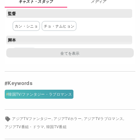
メディア
Netflixコース別料金プラン
監督
お問い合わせ
カン・シニョ
チョ・ナムヒョン
閉じる
脚本
ハン・ウリ
主な出演者
イ・ドンウク
チョ・ボア
キム・ボム
キム・ジョンナン
アン・ギルガン
ファンヒ
韓国TV/ファンタジー・ラブロマンス
キム・ヨンジ
ネットワーク
アジアTVファンタジー
アジアTVホラー
アジアTVラブロマンス
アジアTV番組・ドラマ
韓国TV番組
tvN