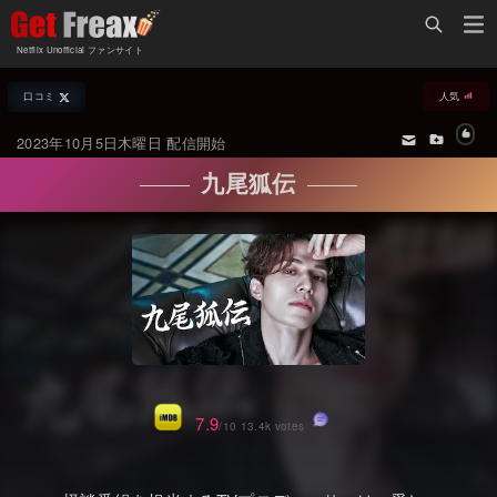
Home
Netflix Unofficial ファンサイト
Netflix新着作品
口コミ
人気
ジャンル別新着作品
配信予定スケジュール
2023年10月5日木曜日 配信開始
オールジャンル
配信終了予定の作品
九尾狐伝
海外ドラマ・シリーズ
海外ドラマ・ラインナップ
海外映画
Netflix 人気ランキング
国内TV番組・ドラマ
Netflix 全作品ラインナップ
国内映画
Netflix配信作品カスタム検索
アジアTV番組・ドラマ
トレンド
7.9
/10 13.4k votes
アジア映画
VOD 総合作品情報