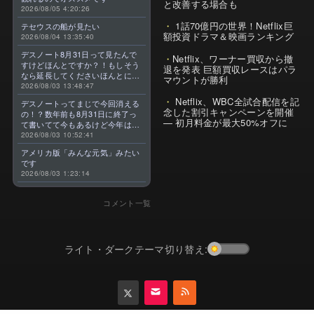
と改善する場合も
2026/08/05 4:20:26
1話70億円の世界！Netflix巨
テセウスの船が見たい
額投資ドラマ＆映画ランキング
2026/08/04 13:35:40
デスノート8月31日って見たんで
Netflix、ワーナー買収から撤
すけどほんとですか？！もしそう
退を発表 巨額買収レースはパラ
なら延長してくださいほんとに大
マウントが勝利
好きなんです😭
2026/08/03 13:48:47
Netflix、WBC全試合配信を記
デスノートってまじで今回消える
念した割引キャンペーンを開催
の！？数年前も8月31日に終了っ
— 初月料金が最大50%オフに
て書いてて今もあるけど今年はま
じのやつ！？よくわからん！！で
2026/08/03 10:52:41
きればなくならないでほしい！平
アメリカ版「みんな元気」みたい
成アニメを振り返らせてくれっ
です
っ！！！！！！！
2026/08/03 1:23:14
コメント一覧
ライト・ダークテーマ切り替え: