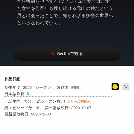
アニメ
Netflix・VOD総合News
怪談番組を担当するTVプロデューサーは、愛し
た女性を何百年も捜し続ける元山の神だという
ドキュメンタリー
Watchlistへ
男と出会ったことで、知られざる妖怪の世界へ
といざなわれていく。
Netflixオリジナル作品
Netflix Video
リアリティ
…
日本語吹替対応作品
Netflix 吹替版作品
Netflix 高い評価の海外作品
その他の国のTV番組
Netflixオリジナル作品
その他の国の映画
作品詳細
2020 1シーズン
韓国
みんなの作品レビュー
日本語吹替
70
1
Watchlist
16
2020-10-07
2020-12-03
過去の配信終了作品
Get Freaxフォーラム