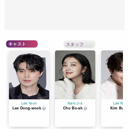
キャスト
スタッフ
Lee Yeon
Nam Ji-a
Lee Ran
Lee Dong-wook
Cho Bo-ah
Kim Bum