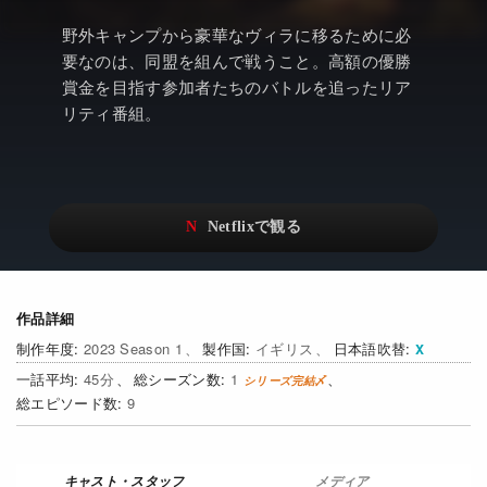
アニメ
Netflix・VOD総合News
野外キャンプから豪華なヴィラに移るために必
ドキュメンタリー
Watchlistへ
要なのは、同盟を組んで戦うこと。高額の優勝
賞金を目指す参加者たちのバトルを追ったリア
Netflixオリジナル作品
Netflix Video
リティ番組。
リアリティ
…
日本語吹替対応作品
Netflix 吹替版作品
Netflix 高い評価の海外作品
その他の国のTV番組
Netflixオリジナル作品
その他の国の映画
作品詳細
みんなの作品レビュー
2023 Season 1
イギリス
日本語吹替
Watchlist
45
1
9
過去の配信終了作品
Get Freaxフォーラム
メディア