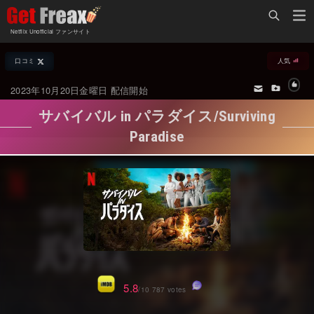
Home
Netflix Unofficial ファンサイト
Netflix新着作品
口コミ
人気
ジャンル別新着作品
配信予定スケジュール
2023年10月20日金曜日 配信開始
オールジャンル
配信終了予定の作品
サバイバル in パラダイス/Surviving
海外ドラマ・シリーズ
海外ドラマ・ラインナップ
Paradise
海外映画
Netflix 人気ランキング
国内TV番組・ドラマ
Netflix 全作品ラインナップ
国内映画
Netflix配信作品カスタム検索
アジアTV番組・ドラマ
トレンド
アジア映画
VOD 総合作品情報
5.8
/10 787 votes