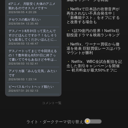
dアニメ、月額安く大体のアニメ
観れるのでオススメです〜
Netflixで日本語の吹替音声が
2026/08/05 4:20:26
再生されない不具合発生中｜
「新機能テスト」をオフにする
テセウスの船が見たい
と改善する場合も
2026/08/04 13:35:40
1話70億円の世界！Netflix巨
デスノート8月31日って見たんで
額投資ドラマ＆映画ランキング
すけどほんとですか？！もしそう
なら延長してくださいほんとに大
Netflix、ワーナー買収から撤
好きなんです😭
2026/08/03 13:48:47
退を発表 巨額買収レースはパラ
デスノートってまじで今回消える
マウントが勝利
の！？数年前も8月31日に終了っ
て書いてて今もあるけど今年はま
Netflix、WBC全試合配信を記
じのやつ！？よくわからん！！で
2026/08/03 10:52:41
念した割引キャンペーンを開催
きればなくならないでほしい！平
— 初月料金が最大50%オフに
アメリカ版「みんな元気」みたい
成アニメを振り返らせてくれっ
です
っ！！！！！！！
2026/08/03 1:23:14
ビーバス＆バットヘッド観たい
2026/07/31 20:52:13
コメント一覧
ライト・ダークテーマ切り替え: