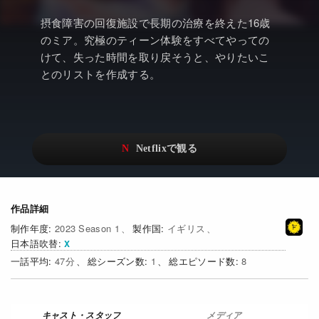
アニメ
Netflix・VOD総合News
摂食障害の回復施設で長期の治療を終えた16歳
ドキュメンタリー
Watchlistへ
のミア。究極のティーン体験をすべてやっての
けて、失った時間を取り戻そうと、やりたいこ
Netflixオリジナル作品
Netflix Video
とのリストを作成する。
リアリティ
…
日本語吹替対応作品
Netflix 吹替版作品
Netflix 高い評価の海外作品
その他の国のTV番組
Netflixオリジナル作品
その他の国の映画
作品詳細
みんなの作品レビュー
2023 Season 1
イギリス
日本語吹替
Watchlist
47
1
8
過去の配信終了作品
Get Freaxフォーラム
メディア