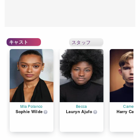
キャスト
スタッフ
Mia Polanco
Becca
Cameron
Sophie Wilde
Lauryn Ajufo
Harry Cadb