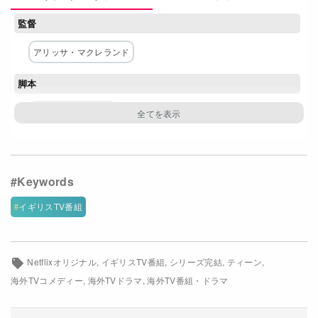
Netflixコース別料金プラン
監督
お問い合わせ
アリッサ・マクレランド
閉じる
脚本
リプリー・パーカー
主な出演者
ソフィー・ワイルド
ローリン・アジューホ
ハリー・キャドビー
ノア・トーマス
サム・ルーベン
イギリスTV番組
ニーフ・マコーマック
ジェシー・メイ・アロンゾ
ロバート・アコドト
ヴィヴィアン・アチェンポン
Netflixオリジナル
イギリスTV番組
シリーズ完結
ティーン
アレックス・ハッセル
スティーヴン・フライ
海外TVコメディー
海外TVドラマ
海外TV番組・ドラマ
ネットワーク