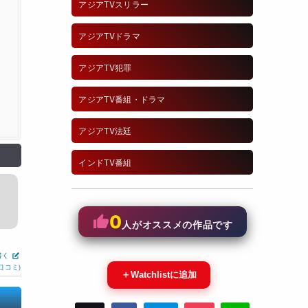
アジアTVスリラー
アジアTVドラマ
アジアTV犯罪
アジアTV番組・ドラマ
アジアTV法廷
インドTV番組
0
人がオススメの作品です
書く
口コミ)
＋
Watchlistに追加