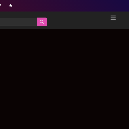
s
…
Home
Netflix新着作品
ジャンル別新着作品
配信予定スケジュール
オールジャンル
配信終了予定の作品
海外ドラマ・シリーズ
海外ドラマ・ラインナップ
海外映画
Netflix 人気ランキング
国内TV番組・ドラマ
Netflix 全作品ラインナップ
国内映画
Netflix配信作品カスタム検索
アジアTV番組・ドラマ
トレンド
アジア映画
VOD 総合作品情報