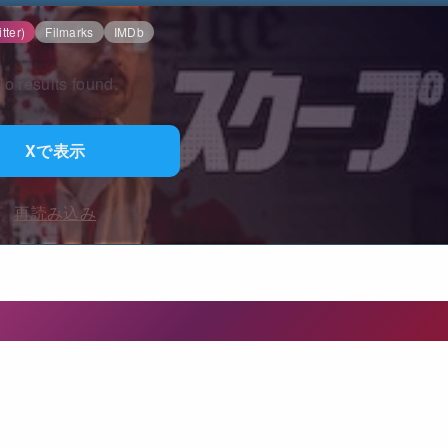
tter)
Filmarks
IMDb
o results found.
Xで表示
再読み込み