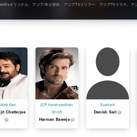
Netflixオリジナル
アジア/本が原作
アジアTVスリラー
アジアTVドラマ
ア
aideb Sen
JCP Harshvardhan 
Sushant
jit Chatterjee
Danish Sait
Shroff
Harman Baweja