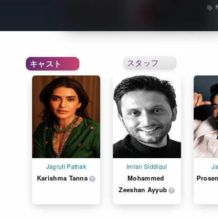
スタッフ
キャスト
Jagruti Pathak
Imran Siddiqui
J
Karishma Tanna
Mohammed 
Prosen
Zeeshan Ayyub