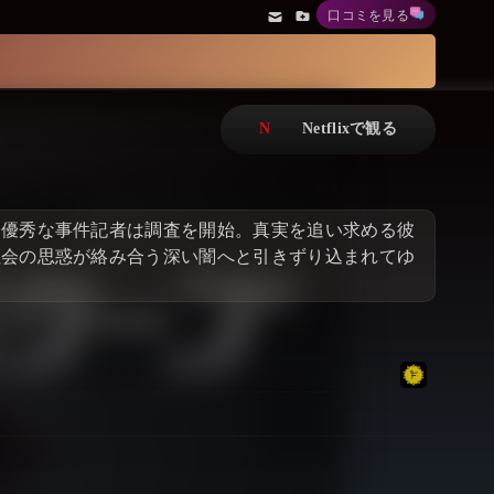
口コミを見る
アニメ
Netflix・VOD総合News
ドキュメンタリー
Watchlistへ
Netflixオリジナル作品
Netflix Video
リアリティ
…
、優秀な事件記者は調査を開始。真実を追い求める彼
日本語吹替対応作品
Netflix 吹替版作品
社会の思惑が絡み合う深い闇へと引きずり込まれてゆ
Netflix 高い評価の海外作品
その他の国のTV番組
Netflixオリジナル作品
その他の国の映画
みんなの作品レビュー
Watchlist
過去の配信終了作品