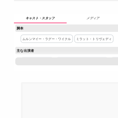
メディア
脚本
ムルンマイー・ラグー・ワイクル
ミラット・トリヴェディ
主な出演者
カリシュマ・タンナ
モハメッド・ジシャン・アユップ
プ
デヴェン・ボージャニ
タンマイ・ダナニア
イナヤット・
ネットワーク
Netflix