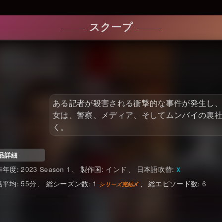
スクープ
ある記者が殺害される衝撃的な事件が発生し
女は、警察、メディア、そしてムンバイの裏
く。
品詳細
2023 Season 1
インド
日本語吹替
55
1
6