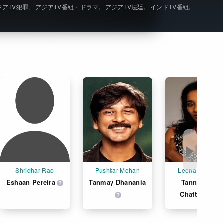
ジアTV犯罪
アジアTV番組・ドラマ
アジアTV法廷
インドTV番組
Get Freaxフォーラム
Netflixコース別料金プラン
お問い合わせ
閉じる
▶
Shridhar Rao
Pushkar Mohan
Leena Pradhan
Eshaan Pereira
Tanmay Dhanania
Tannishtha 
Chatterjee