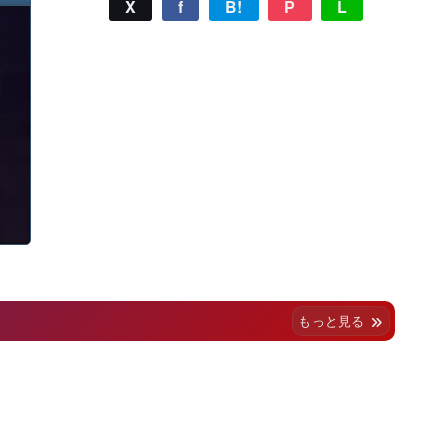
X
f
B!
P
L
もっと見る