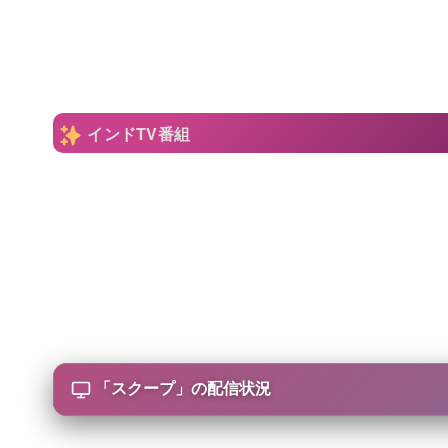
インドTV番組
「
スクープ
」の配信状況