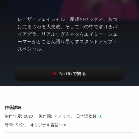
アニメ
Netflix・VOD総合News
ドキュメンタリー
Watchlistへ
レーザーフェイシャル、産後のセックス、名づ
けにまつわる大失敗、そして口の中で溶けるバ
Netflixオリジナル作品
Netflix Video
イアグラ。リアルすぎるネタをエイミー・シュ
リアリティ
…
ーマーがとことん語り尽くすスタンドアップ・
スペシャル。
日本語吹替対応作品
Netflix 吹替版作品
Netflix 高い評価の海外作品
その他の国のTV番組
Netflixオリジナル作品
その他の国の映画
みんなの作品レビュー
Watchlist
作品詳細
2023
アメリカ
日本語吹替
過去の配信終了作品
51
en
Get Freaxフォーラム