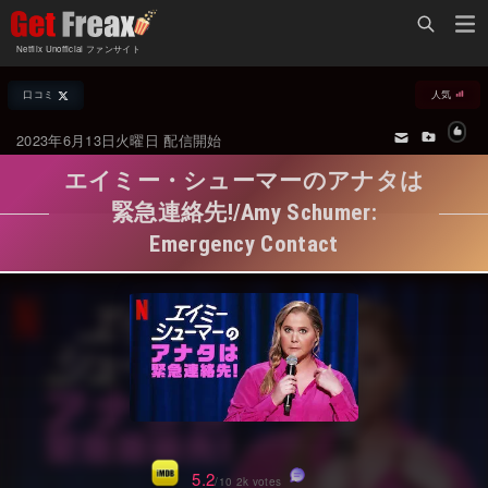
Home
Netflix Unofficial ファンサイト
Netflix新着作品
口コミ
人気
ジャンル別新着作品
配信予定スケジュール
2023年6月13日火曜日 配信開始
オールジャンル
配信終了予定の作品
エイミー・シューマーのアナタは
海外ドラマ・シリーズ
海外ドラマ・ラインナップ
緊急連絡先!/Amy Schumer:
Emergency Contact
海外映画
Netflix 人気ランキング
国内TV番組・ドラマ
Netflix 全作品ラインナップ
国内映画
Netflix配信作品カスタム検索
アジアTV番組・ドラマ
トレンド
アジア映画
VOD 総合作品情報
5.2
/10 2k votes