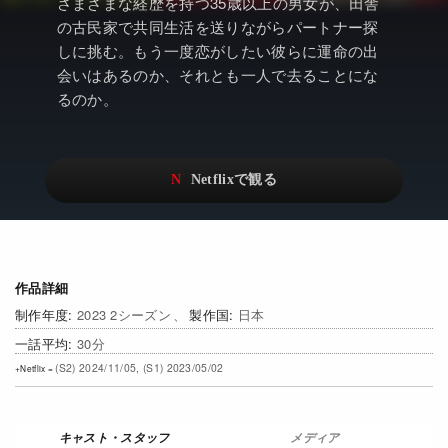
アニメ
Netflix・VOD総合News
さまざまな経歴を持つ35歳以上の男女が、田舎
の古民家で共同生活を送りながらパートナー探
ドキュメンタリー
Watchlistへ
しに挑む。もう一度恋がしたい彼らに運命の出
会いはあるのか、それとも一人で去ることにな
Netflixオリジナル作品
Netflix Video
るのか。
リアリティ
…
日本語吹替対応作品
Netflix 吹替版作品
Netflix 高い評価の海外作品
その他の国のTV番組
Netflixオリジナル作品
その他の国の映画
作品詳細
みんなの作品レビュー
2023 2シーズン
日本
30
Watchlist
(S2) 2024/11/05, (S1) 2023/05/02
過去の配信終了作品
Get Freaxフォーラム
メディア