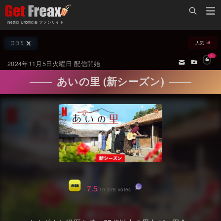
Home
Netflix Unofficial ファンサイト
Netflix新着作品
口コミ
人気
ジャンル別新着作品
配信予定スケジュール
1
2024年11月5日火曜日 配信開始
オールジャンル
配信終了予定の作品
あいの里 (新シーズン)
海外ドラマ・シリーズ
海外ドラマ・ラインナップ
海外映画
Netflix 人気ランキング
国内TV番組・ドラマ
Netflix 全作品ラインナップ
国内映画
Netflix配信作品カスタム検索
アジアTV番組・ドラマ
トレンド
7.5
/10 378 votes
アジア映画
VOD 総合作品情報