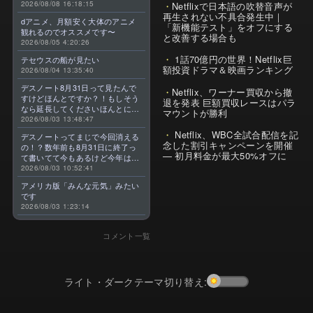
2026/08/08 16:18:15
Netflixで日本語の吹替音声が
再生されない不具合発生中｜
dアニメ、月額安く大体のアニメ
「新機能テスト」をオフにする
観れるのでオススメです〜
と改善する場合も
2026/08/05 4:20:26
1話70億円の世界！Netflix巨
テセウスの船が見たい
額投資ドラマ＆映画ランキング
2026/08/04 13:35:40
デスノート8月31日って見たんで
Netflix、ワーナー買収から撤
すけどほんとですか？！もしそう
退を発表 巨額買収レースはパラ
なら延長してくださいほんとに大
マウントが勝利
好きなんです😭
2026/08/03 13:48:47
Netflix、WBC全試合配信を記
デスノートってまじで今回消える
念した割引キャンペーンを開催
の！？数年前も8月31日に終了っ
— 初月料金が最大50%オフに
て書いてて今もあるけど今年はま
じのやつ！？よくわからん！！で
2026/08/03 10:52:41
きればなくならないでほしい！平
アメリカ版「みんな元気」みたい
成アニメを振り返らせてくれっ
です
っ！！！！！！！
2026/08/03 1:23:14
コメント一覧
ライト・ダークテーマ切り替え: