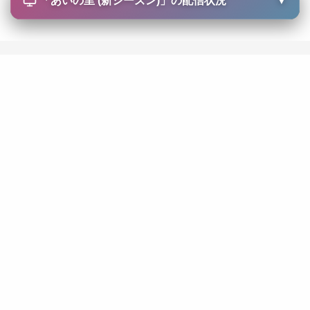
「
あいの里 (新シーズン)
」の配信状況
▼