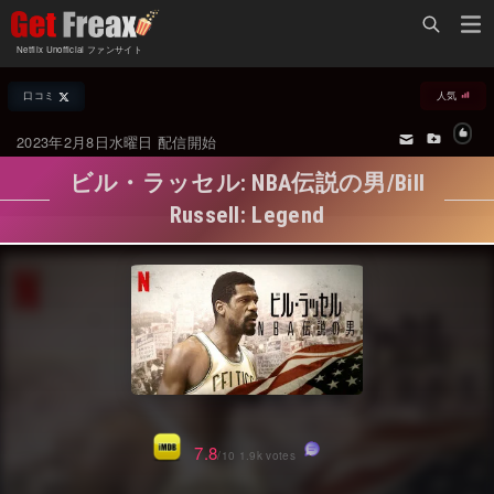
Home
Netflix Unofficial ファンサイト
Netflix新着作品
口コミ
人気
ジャンル別新着作品
配信予定スケジュール
2023年2月8日水曜日 配信開始
オールジャンル
配信終了予定の作品
ビル・ラッセル: NBA伝説の男/Bill
海外ドラマ・シリーズ
海外ドラマ・ラインナップ
Russell: Legend
海外映画
Netflix 人気ランキング
国内TV番組・ドラマ
Netflix 全作品ラインナップ
国内映画
Netflix配信作品カスタム検索
アジアTV番組・ドラマ
トレンド
アジア映画
VOD 総合作品情報
7.8
/10 1.9k votes