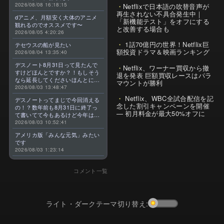
2026/08/08 16:18:15
Netflixで日本語の吹替音声が
再生されない不具合発生中｜
dアニメ、月額安く大体のアニメ
「新機能テスト」をオフにする
観れるのでオススメです〜
と改善する場合も
2026/08/05 4:20:26
1話70億円の世界！Netflix巨
テセウスの船が見たい
額投資ドラマ＆映画ランキング
2026/08/04 13:35:40
デスノート8月31日って見たんで
Netflix、ワーナー買収から撤
すけどほんとですか？！もしそう
退を発表 巨額買収レースはパラ
なら延長してくださいほんとに大
マウントが勝利
好きなんです😭
2026/08/03 13:48:47
Netflix、WBC全試合配信を記
デスノートってまじで今回消える
念した割引キャンペーンを開催
の！？数年前も8月31日に終了っ
— 初月料金が最大50%オフに
て書いてて今もあるけど今年はま
じのやつ！？よくわからん！！で
2026/08/03 10:52:41
きればなくならないでほしい！平
アメリカ版「みんな元気」みたい
成アニメを振り返らせてくれっ
です
っ！！！！！！！
2026/08/03 1:23:14
コメント一覧
ライト・ダークテーマ切り替え: