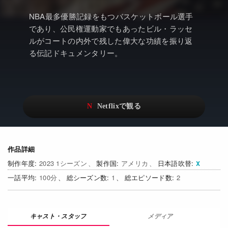
アニメ
Netflix・VOD総合News
NBA最多優勝記録をもつバスケットボール選手
ドキュメンタリー
Watchlistへ
であり、公民権運動家でもあったビル・ラッセ
ルがコートの内外で残した偉大な功績を振り返
Netflixオリジナル作品
Netflix Video
る伝記ドキュメンタリー。
リアリティ
…
日本語吹替対応作品
Netflix 吹替版作品
Netflix 高い評価の海外作品
その他の国のTV番組
Netflixオリジナル作品
その他の国の映画
作品詳細
みんなの作品レビュー
2023 1シーズン
アメリカ
日本語吹替
Watchlist
100
1
2
過去の配信終了作品
メディア
Get Freaxフォーラム