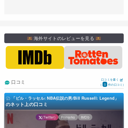
海外サイトのレビューを見る
口コミを書く
口コミ
0
(
件の口コミ)
「ビル・ラッセル: NBA伝説の男/Bill Russell: Legend」
のネット上の口コミ
(Twitter)
Filmarks
IMDb