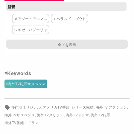
監督
Netflixコース別料金プラン
メアジー・アルマス
エベラルド・ゴウト
お問い合わせ
ジョゼ・パジーリャ
閉じる
クリエイター
エリック・ガルシア
脚本
エリック・ガルシア
海外TV犯罪サスペンス
主な出演者
ジャンカルロ・エスポジート
ルーファス・シーウェル
Netflixオリジナル
アメリカTV番組
シリーズ完結
海外TV アクション
海外TVサスペンス
海外TVスリラー
海外TVドラマ
海外TV犯罪
パス・ベガ
ロザリン・エルベイ
ジェイ・コートニー
海外TV番組・ドラマ
タティ・ガブリエル
ピーター・マーク・ケンドール