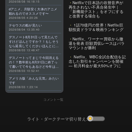
2026/08/08 16:18:15
Netflixで日本語の吹替音声が
再生されない不具合発生中｜
dアニメ、月額安く大体のアニメ
「新機能テスト」をオフにする
観れるのでオススメです〜
と改善する場合も
2026/08/05 4:20:26
1話70億円の世界！Netflix巨
テセウスの船が見たい
額投資ドラマ＆映画ランキング
2026/08/04 13:35:40
デスノート8月31日って見たんで
Netflix、ワーナー買収から撤
すけどほんとですか？！もしそう
退を発表 巨額買収レースはパラ
なら延長してくださいほんとに大
マウントが勝利
好きなんです😭
2026/08/03 13:48:47
Netflix、WBC全試合配信を記
デスノートってまじで今回消える
念した割引キャンペーンを開催
の！？数年前も8月31日に終了っ
— 初月料金が最大50%オフに
て書いてて今もあるけど今年はま
じのやつ！？よくわからん！！で
2026/08/03 10:52:41
きればなくならないでほしい！平
アメリカ版「みんな元気」みたい
成アニメを振り返らせてくれっ
です
っ！！！！！！！
2026/08/03 1:23:14
コメント一覧
ライト・ダークテーマ切り替え: