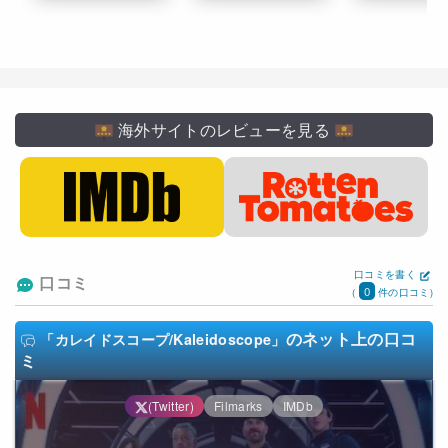
海外サイトのレビューを見る
口コミを書く
口コミ
0
(
件の口コミ)
のネット上の口コ
「カレイドスコープ/Kaleidoscope」
ミ
(Twitter)
Filmarks
IMDb