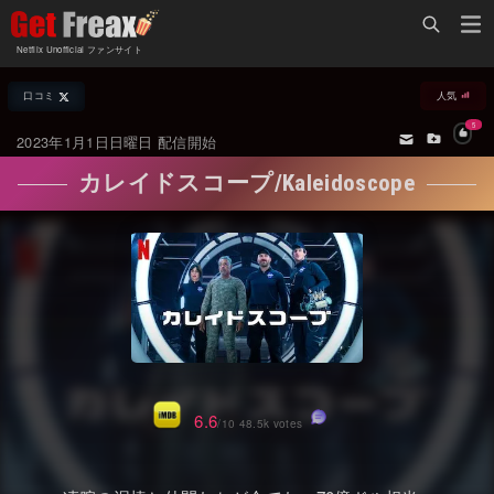
Home
Netflix Unofficial ファンサイト
Netflix新着作品
口コミ
人気
ジャンル別新着作品
配信予定スケジュール
5
2023年1月1日日曜日 配信開始
オールジャンル
配信終了予定の作品
カレイドスコープ/Kaleidoscope
海外ドラマ・シリーズ
海外ドラマ・ラインナップ
海外映画
Netflix 人気ランキング
国内TV番組・ドラマ
Netflix 全作品ラインナップ
国内映画
Netflix配信作品カスタム検索
アジアTV番組・ドラマ
トレンド
6.6
/10 48.5k votes
アジア映画
VOD 総合作品情報