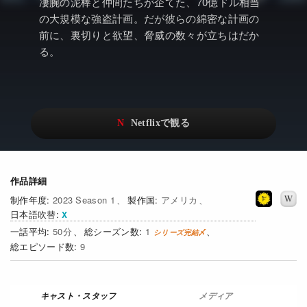
アニメ
Netflix・VOD総合News
凄腕の泥棒と仲間たちが企てた、70億ドル相当
の大規模な強盗計画。だが彼らの綿密な計画の
ドキュメンタリー
Watchlistへ
前に、裏切りと欲望、脅威の数々が立ちはだか
る。
Netflixオリジナル作品
Netflix Video
リアリティ
…
日本語吹替対応作品
Netflix 吹替版作品
Netflix 高い評価の海外作品
その他の国のTV番組
Netflixオリジナル作品
その他の国の映画
作品詳細
2023 Season 1
アメリカ
みんなの作品レビュー
日本語吹替
50
1
Watchlist
9
過去の配信終了作品
Get Freaxフォーラム
メディア