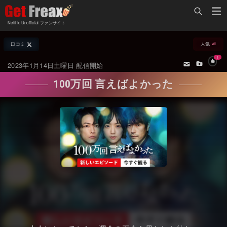
Home
Netflix Unofficial ファンサイト
Netflix新着作品
口コミ
人気
ジャンル別新着作品
配信予定スケジュール
1
2023年1月14日土曜日 配信開始
オールジャンル
配信終了予定の作品
100万回 言えばよかった
海外ドラマ・シリーズ
海外ドラマ・ラインナップ
海外映画
Netflix 人気ランキング
国内TV番組・ドラマ
Netflix 全作品ラインナップ
国内映画
Netflix配信作品カスタム検索
アジアTV番組・ドラマ
トレンド
アジア映画
VOD 総合作品情報