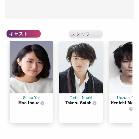
キャスト
スタッフ
Soma Yui
Torino Naoki
Uozumi Yuz
Mao Inoue
Takeru Satoh
Kenichi Mats