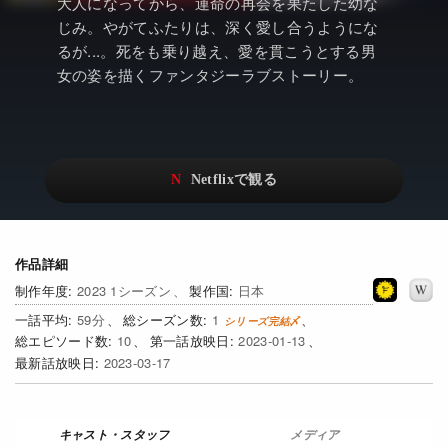
アニメ
Netflix・VOD総合News
大人になってから、運命の再会を果たした幼な
じみ。やがてふたりは、深く愛し合うようにな
ドキュメンタリー
Watchlistへ
るが...。死をも乗り越え、愛を貫こうとする男
女の姿を描くファンタジーラブストーリー。
Netflixオリジナル作品
Netflix Video
リアリティ
…
日本語吹替対応作品
Netflix 吹替版作品
Netflix 高い評価の海外作品
その他の国のTV番組
Netflixオリジナル作品
その他の国の映画
作品詳細
2023 1シーズン
日本
みんなの作品レビュー
59
1
10
2023-01-13
Watchlist
2023-03-17
過去の配信終了作品
Get Freaxフォーラム
メディア