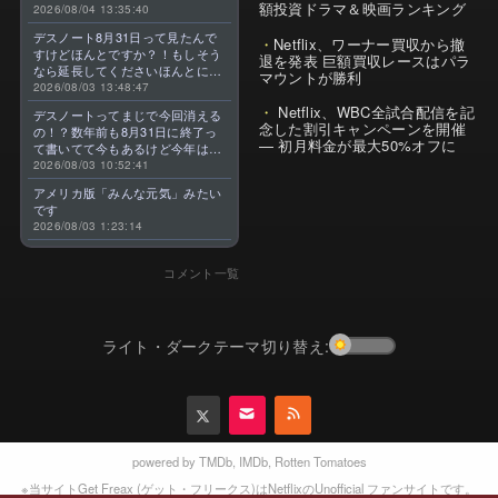
額投資ドラマ＆映画ランキング
2026/08/04 13:35:40
デスノート8月31日って見たんで
Netflix、ワーナー買収から撤
すけどほんとですか？！もしそう
退を発表 巨額買収レースはパラ
なら延長してくださいほんとに大
マウントが勝利
好きなんです😭
2026/08/03 13:48:47
Netflix、WBC全試合配信を記
デスノートってまじで今回消える
念した割引キャンペーンを開催
の！？数年前も8月31日に終了っ
— 初月料金が最大50%オフに
て書いてて今もあるけど今年はま
じのやつ！？よくわからん！！で
2026/08/03 10:52:41
きればなくならないでほしい！平
アメリカ版「みんな元気」みたい
成アニメを振り返らせてくれっ
です
っ！！！！！！！
2026/08/03 1:23:14
コメント一覧
ライト・ダークテーマ切り替え:
powered by
TMDb
,
IMDb
,
Rotten Tomatoes
※当サイトGet Freax (ゲット・フリークス)はNetflixのUnofficial ファンサイトです。