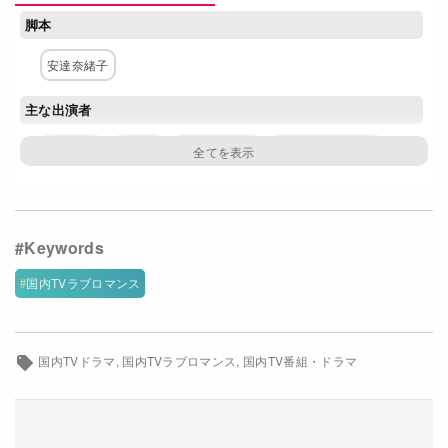
脚本
Netflixコース別料金プラン
安達奈緒子
お問い合わせ
主な出演者
閉じる
井上真央
佐藤健
松山ケンイチ
シム・ウンギョン
板倉俊之
少路勇介
穂志もえか
近藤千尋
桜一花
平岩紙
春風亭昇太
荒川良々
ネットワーク
国内TVラブロマンス
TBS
国内TVドラマ
国内TVラブロマンス
国内TV番組・ドラマ