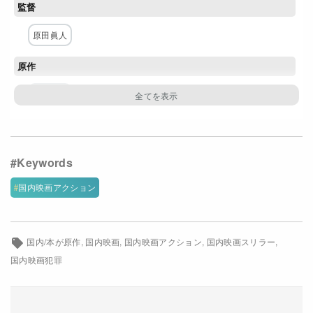
監督
Netflixコース別料金プラン
原田眞人
お問い合わせ
原作
閉じる
深町秋生
脚本
原田眞人
主な出演者
国内映画アクション
岡田准一
坂口健太郎
松岡茉優
MIYAVI
北村一輝
大竹しのぶ
金田哲
木竜麻生
中島亜梨沙
杏子
国内/本が原作
国内映画
国内映画アクション
国内映画スリラー
国内映画犯罪
大場泰正
吉原光夫
尾上右近
田中美央
村上淳
酒向芳