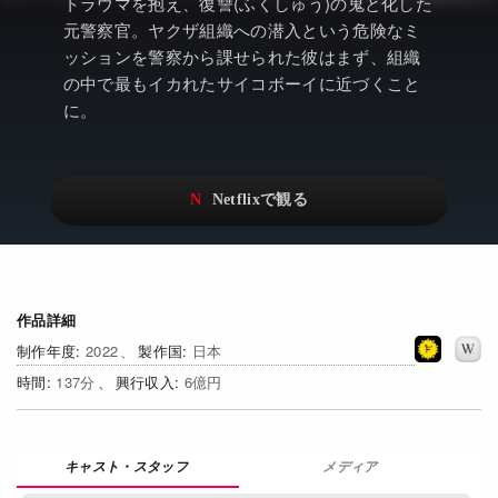
アニメ
Netflix・VOD総合News
トラウマを抱え、復讐(ふくしゅう)の鬼と化した
元警察官。ヤクザ組織への潜入という危険なミ
ドキュメンタリー
Watchlistへ
ッションを警察から課せられた彼はまず、組織
の中で最もイカれたサイコボーイに近づくこと
Netflixオリジナル作品
Netflix Video
に。
リアリティ
…
日本語吹替対応作品
Netflix 吹替版作品
Netflix 高い評価の海外作品
その他の国のTV番組
Netflixオリジナル作品
その他の国の映画
作品詳細
みんなの作品レビュー
2022
日本
137
6億円
Watchlist
過去の配信終了作品
メディア
Get Freaxフォーラム