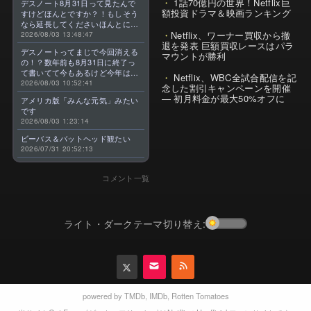
1話70億円の世界！Netflix巨
デスノート8月31日って見たんで
額投資ドラマ＆映画ランキング
すけどほんとですか？！もしそう
なら延長してくださいほんとに大
Netflix、ワーナー買収から撤
好きなんです😭
2026/08/03 13:48:47
退を発表 巨額買収レースはパラ
デスノートってまじで今回消える
マウントが勝利
の！？数年前も8月31日に終了っ
て書いてて今もあるけど今年はま
Netflix、WBC全試合配信を記
じのやつ！？よくわからん！！で
2026/08/03 10:52:41
念した割引キャンペーンを開催
きればなくならないでほしい！平
— 初月料金が最大50%オフに
アメリカ版「みんな元気」みたい
成アニメを振り返らせてくれっ
です
っ！！！！！！！
2026/08/03 1:23:14
ビーバス＆バットヘッド観たい
2026/07/31 20:52:13
コメント一覧
ライト・ダークテーマ切り替え:
powered by
TMDb
,
IMDb
,
Rotten Tomatoes