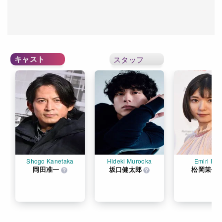
キャスト
スタッフ
Shogo Kanetaka
Hideki Murooka
Emiri Kis
岡田准一
坂口健太郎
松岡茉優