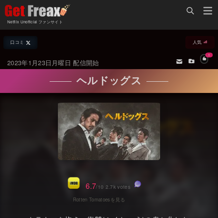
Home
Netflix Unofficial ファンサイト
Netflix新着作品
口コミ
人気
ジャンル別新着作品
配信予定スケジュール
1
2023年1月23日月曜日 配信開始
オールジャンル
配信終了予定の作品
ヘルドッグス
海外ドラマ・シリーズ
海外ドラマ・ラインナップ
海外映画
Netflix 人気ランキング
国内TV番組・ドラマ
Netflix 全作品ラインナップ
国内映画
Netflix配信作品カスタム検索
アジアTV番組・ドラマ
トレンド
6.7
/10 2.7k votes
アジア映画
VOD 総合作品情報