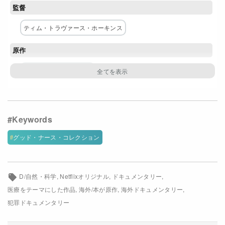
監督
Netflixコース別料金プラン
ティム・トラヴァース・ホーキンス
お問い合わせ
原作
閉じる
チャールズ・グレーバー
主な出演者
チャールズ・カレン
配給
グッド・ナース・コレクション
Netflix
D/自然・科学
Netflixオリジナル
ドキュメンタリー
医療をテーマにした作品
海外/本が原作
海外ドキュメンタリー
犯罪ドキュメンタリー