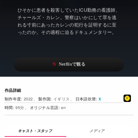
アニメ
Netflix・VOD総合News
ひそかに患者を殺害していたICU勤務の看護師、
ドキュメンタリー
Watchlistへ
チャールズ・カレン。警察はいかにして罪を逃
れる寸前にあったカレンの犯行を証明するに至
Netflixオリジナル作品
Netflix Video
ったのか。その過程に迫るドキュメンタリー。
リアリティ
…
日本語吹替対応作品
Netflix 吹替版作品
Netflix 高い評価の海外作品
その他の国のTV番組
Netflixオリジナル作品
その他の国の映画
作品詳細
みんなの作品レビュー
2022
イギリス
日本語吹替
Watchlist
95
en
過去の配信終了作品
メディア
Get Freaxフォーラム