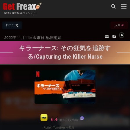
Home
Netflix Unofficial ファンサイト
Netflix新着作品
口コミ
人気
ジャンル別新着作品
配信予定スケジュール
2022年11月11日金曜日 配信開始
オールジャンル
配信終了予定の作品
キラーナース: その狂気を追跡す
海外ドラマ・シリーズ
海外ドラマ・ラインナップ
る/Capturing the Killer Nurse
海外映画
Netflix 人気ランキング
国内TV番組・ドラマ
Netflix 全作品ラインナップ
国内映画
Netflix配信作品カスタム検索
アジアTV番組・ドラマ
トレンド
アジア映画
VOD 総合作品情報
6.4
/10 4.2k votes