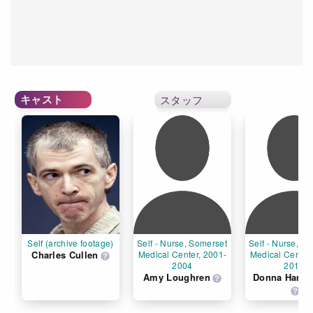
キャスト
スタッフ
Self (archive footage)
Self - Nurse, Somerset 
Self - Nurse, So
Charles Cullen
Medical Center, 2001-
Medical Center
2004
2014
Amy Loughren
Donna Hargr