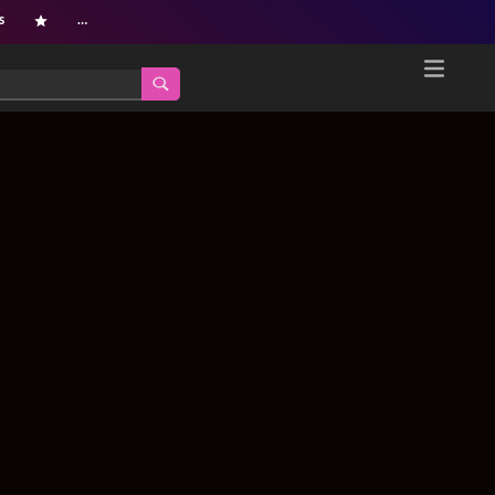
s
…
Home
Netflix新着作品
ジャンル別新着作品
配信予定スケジュール
オールジャンル
配信終了予定の作品
海外ドラマ・シリーズ
海外ドラマ・ラインナップ
海外映画
Netflix 人気ランキング
国内TV番組・ドラマ
Netflix 全作品ラインナップ
国内映画
Netflix配信作品カスタム検索
アジアTV番組・ドラマ
トレンド
アジア映画
VOD 総合作品情報