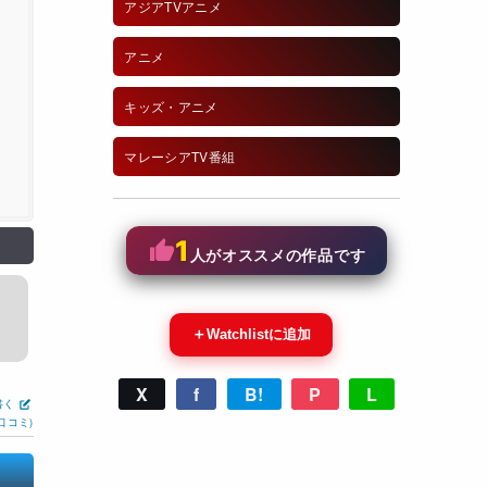
アジアTVアニメ
アニメ
キッズ・アニメ
マレーシアTV番組
1
人がオススメの作品です
＋
Watchlistに追加
X
f
B!
P
L
書く
口コミ)