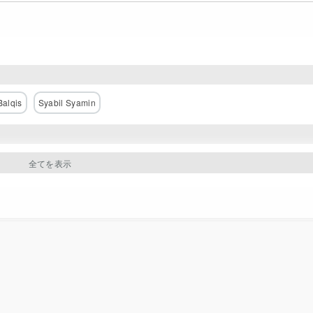
Balqis
Syabil Syamin