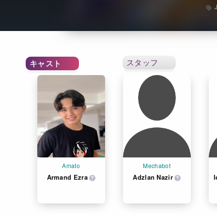
スタッフ
キャスト
Amato
Mechabot
Armand Ezra
Adzlan Nazir
I