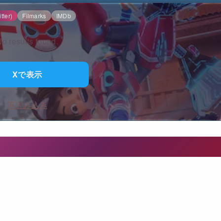
tter)
Filmarks
IMDb
o results found.
Xで表示
再読み込み