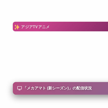
アジアTVアニメ
「
メカアマト (新シーズン)
」の配信状況