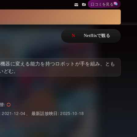
口コミを見る
アニメ
Netflix・VOD総合News
ドキュメンタリー
Watchlistへ
Netflixオリジナル作品
Netflix Video
リアリティ
…
ク機器に変える能力を持つロボットが手を組み、とも
日本語吹替対応作品
Netflix 吹替版作品
いどむ。
Netflix 高い評価の海外作品
その他の国のTV番組
Netflixオリジナル作品
その他の国の映画
みんなの作品レビュー
替
2021-12-04
2025-10-18
Watchlist
過去の配信終了作品