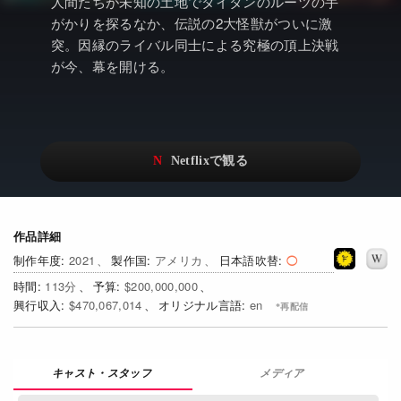
アニメ
Netflix・VOD総合News
人間たちが未知の土地でタイタンのルーツの手
がかりを探るなか、伝説の2大怪獣がついに激
ドキュメンタリー
Watchlistへ
突。因縁のライバル同士による究極の頂上決戦
が今、幕を開ける。
Netflixオリジナル作品
Netflix Video
リアリティ
…
日本語吹替対応作品
Netflix 吹替版作品
Netflix 高い評価の海外作品
その他の国のTV番組
Netflixオリジナル作品
その他の国の映画
作品詳細
2021
アメリカ
日本語吹替
みんなの作品レビュー
113
$200,000,000
$470,067,014
en
Watchlist
過去の配信終了作品
メディア
Get Freaxフォーラム