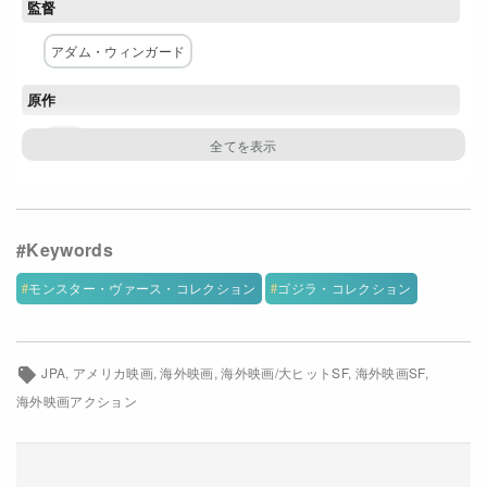
監督
Netflixコース別料金プラン
アダム・ウィンガード
お問い合わせ
原作
閉じる
東宝
脚本
エリック・ピアソン
マックス・ボレンスタイン
主な出演者
モンスター・ヴァース・コレクション
ゴジラ・コレクション
アレクサンダー・スカルスガルド
ミリー・ボビー・ブラウン
レベッカ・ホール
JPA
アメリカ映画
海外映画
海外映画/大ヒットSF
海外映画SF
海外映画アクション
ブライアン・タイリー・ヘンリー
小栗旬
エイザ・ゴンザレス
ジュリアン・デニソン