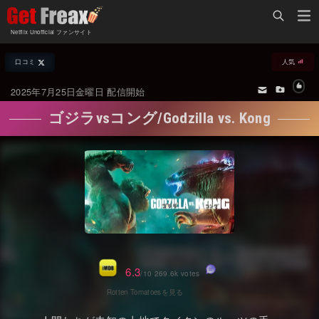
Home
Netflix Unofficial ファンサイト
Netflix新着作品
口コミ
人気
ジャンル別新着作品
配信予定スケジュール
2025年7月25日金曜日 配信開始
オールジャンル
配信終了予定の作品
ゴジラvsコング/Godzilla vs. Kong
海外ドラマ・シリーズ
海外ドラマ・ラインナップ
海外映画
Netflix 人気ランキング
国内TV番組・ドラマ
Netflix 全作品ラインナップ
国内映画
Netflix配信作品カスタム検索
アジアTV番組・ドラマ
トレンド
6.3
/10 269.6k votes
アジア映画
VOD 総合作品情報