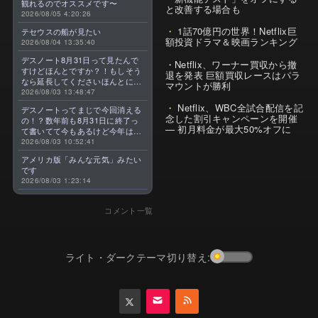
観れるのでオススメです〜
と改善する場合も
2026/08/05 4:20:26
1話70億円の世界！Netflix巨
テセウスの船が見たい
額投資ドラマ＆映画ランキング
2026/08/04 13:35:40
デスノート8月31日って見たんで
Netflix、ワーナー買収から撤
すけどほんとですか？！もしそう
退を発表 巨額買収レースはパラ
なら延長してくださいほんとに大
マウントが勝利
好きなんです😭
2026/08/03 13:48:47
Netflix、WBC全試合配信を記
デスノートってまじで今回消える
念した割引キャンペーンを開催
の！？数年前も8月31日に終了っ
— 初月料金が最大50%オフに
て書いてて今もあるけど今年はま
じのやつ！？よくわからん！！で
2026/08/03 10:52:41
きればなくならないでほしい！平
アメリカ版「みんな元気」みたい
成アニメを振り返らせてくれっ
です
っ！！！！！！！
2026/08/03 1:23:14
コメント一覧
ライト・ダークテーマ切り替え: