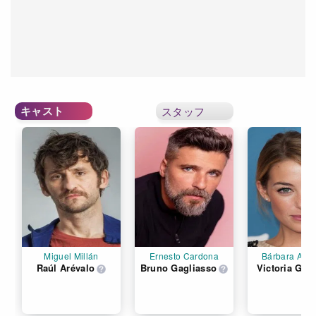
キャスト
スタッフ
Miguel Millán
Ernesto Cardona
Bárbara Aze
Raúl Arévalo
Bruno Gagliasso
Victoria Gue