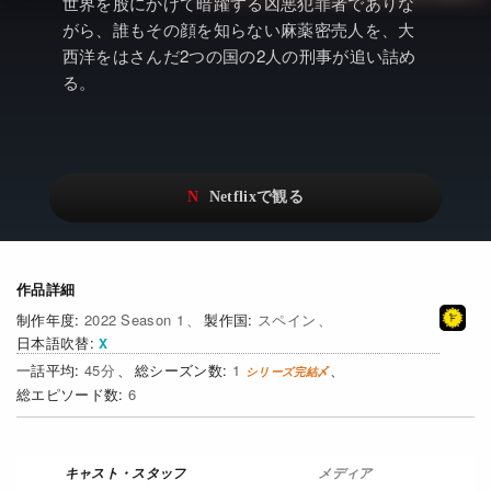
アニメ
Netflix・VOD総合News
世界を股にかけて暗躍する凶悪犯罪者でありな
がら、誰もその顔を知らない麻薬密売人を、大
ドキュメンタリー
Watchlistへ
西洋をはさんだ2つの国の2人の刑事が追い詰め
る。
Netflixオリジナル作品
Netflix Video
リアリティ
…
日本語吹替対応作品
Netflix 吹替版作品
Netflix 高い評価の海外作品
その他の国のTV番組
Netflixオリジナル作品
その他の国の映画
作品詳細
2022 Season 1
スペイン
みんなの作品レビュー
日本語吹替
45
1
Watchlist
6
過去の配信終了作品
Get Freaxフォーラム
メディア