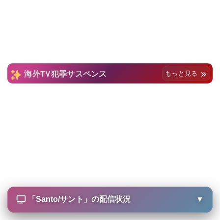
海外TV犯罪サスペンス
もっと見る
「
Santo/サント
」の配信状況
▼