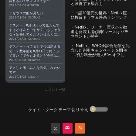
観れるのでオススメです〜
と改善する場合も
2026/08/05 4:20:26
1話70億円の世界！Netflix巨
テセウスの船が見たい
額投資ドラマ＆映画ランキング
2026/08/04 13:35:40
デスノート8月31日って見たんで
Netflix、ワーナー買収から撤
すけどほんとですか？！もしそう
退を発表 巨額買収レースはパラ
なら延長してくださいほんとに大
マウントが勝利
好きなんです😭
2026/08/03 13:48:47
Netflix、WBC全試合配信を記
デスノートってまじで今回消える
念した割引キャンペーンを開催
の！？数年前も8月31日に終了っ
— 初月料金が最大50%オフに
て書いてて今もあるけど今年はま
じのやつ！？よくわからん！！で
2026/08/03 10:52:41
きればなくならないでほしい！平
アメリカ版「みんな元気」みたい
成アニメを振り返らせてくれっ
です
っ！！！！！！！
2026/08/03 1:23:14
コメント一覧
ライト・ダークテーマ切り替え: