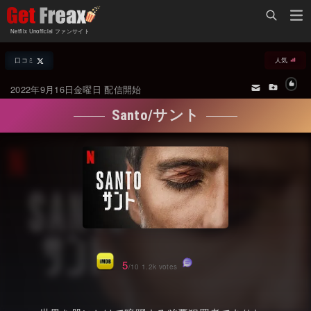
Home
Netflix Unofficial ファンサイト
Netflix新着作品
口コミ
人気
ジャンル別新着作品
配信予定スケジュール
2022年9月16日金曜日 配信開始
オールジャンル
配信終了予定の作品
Santo/サント
海外ドラマ・シリーズ
海外ドラマ・ラインナップ
海外映画
Netflix 人気ランキング
国内TV番組・ドラマ
Netflix 全作品ラインナップ
国内映画
Netflix配信作品カスタム検索
アジアTV番組・ドラマ
トレンド
5
/10 1.2k votes
アジア映画
VOD 総合作品情報