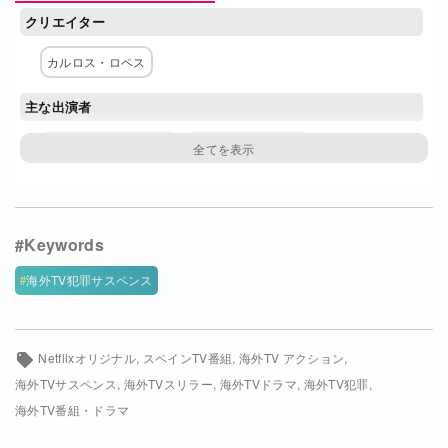
クリエイター
Netflixコース別料金プラン
カルロス・ロペス
お問い合わせ
主な出演者
閉じる
ブルーノ・ガリアッソ
ラウール・アレバロ
ヴィクトリア・ゲーハ
グレタ・フェルナンデス
ニュリア・プリムス
ジュディス・フェルナンデス
マリア・バスケス
海外TV犯罪サスペンス
ネットワーク
Netflix
Netflixオリジナル
スペインTV番組
海外TV アクション
海外TVサスペンス
海外TVスリラー
海外TVドラマ
海外TV犯罪
海外TV番組・ドラマ