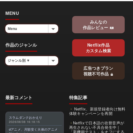
MENU
みんなの
作品レビュー
作品のジャンル
Netflix作品
カスタム検索
広告つきプラン
視聴不可作品
最新コメント
特集記事
Netflix、新規登録者向け無料
体験キャンペーンを再開
スラムダンクおかえり
2026/08/08 16:18:15
Netflixで日本語の吹替音声が
再生されない不具合発生中｜
dアニメ、月額安く大体のアニメ
「新機能テスト」をオフにする