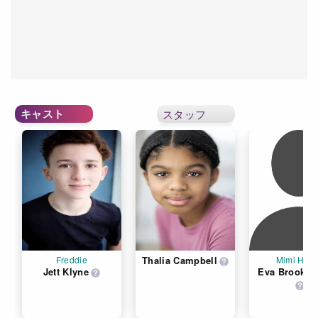
キャスト
スタッフ
Freddie
Thalia Campbell
Mimi Haze
Jett Klyne
Eva Brooke 