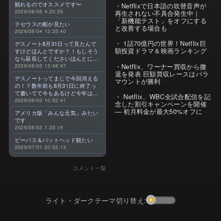
観れるのでオススメです〜
Netflixで日本語の吹替音声が
2026/08/05 4:20:26
再生されない不具合発生中｜
「新機能テスト」をオフにする
テセウスの船が見たい
と改善する場合も
2026/08/04 13:35:40
1話70億円の世界！Netflix巨
デスノート8月31日って見たんで
額投資ドラマ＆映画ランキング
すけどほんとですか？！もしそう
なら延長してくださいほんとに大
Netflix、ワーナー買収から撤
好きなんです😭
2026/08/03 13:48:47
退を発表 巨額買収レースはパラ
デスノートってまじで今回消える
マウントが勝利
の！？数年前も8月31日に終了っ
て書いてて今もあるけど今年はま
Netflix、WBC全試合配信を記
じのやつ！？よくわからん！！で
2026/08/03 10:52:41
念した割引キャンペーンを開催
きればなくならないでほしい！平
— 初月料金が最大50%オフに
アメリカ版「みんな元気」みたい
成アニメを振り返らせてくれっ
です
っ！！！！！！！
2026/08/03 1:23:14
ビーバス＆バットヘッド観たい
2026/07/31 20:52:13
コメント一覧
ライト・ダークテーマ切り替え: