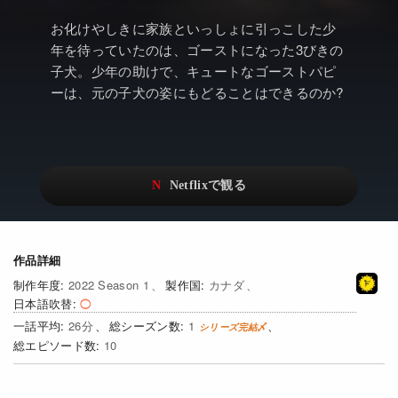
アニメ
Netflix・VOD総合News
お化けやしきに家族といっしょに引っこした少
ドキュメンタリー
Watchlistへ
年を待っていたのは、ゴーストになった3びきの
子犬。少年の助けで、キュートなゴーストパピ
Netflixオリジナル作品
Netflix Video
ーは、元の子犬の姿にもどることはできるのか?
リアリティ
…
日本語吹替対応作品
Netflix 吹替版作品
Netflix 高い評価の海外作品
その他の国のTV番組
Netflixオリジナル作品
その他の国の映画
作品詳細
みんなの作品レビュー
2022 Season 1
カナダ
日本語吹替
Watchlist
26
1
過去の配信終了作品
10
Get Freaxフォーラム