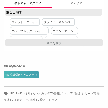
メディア
Netflixコース別料金プラン
主な出演者
お問い合わせ
ジェット・クライン
タライア・キャンベル
閉じる
エバ・ブルック・ベイカー
エバン・マーシュ
ケリー・オグムンゾン
ライアン・ベルヴィル
イーニッド＝レイ・アダムス
カラム・ショニカー
フレッド・ユアニック
ネットワーク
吹替版/海外TVコメディ
Netflix
JPA
Netflixオリジナル
カナダTV番組
キッズTV番組
シリーズ完結
海外TVコメディー
海外TV番組・ドラマ