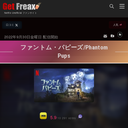
Home
Netflix Unofficial ファンサイト
Netflix新着作品
口コミ
人気
ジャンル別新着作品
配信予定スケジュール
2022年9月30日金曜日 配信開始
オールジャンル
配信終了予定の作品
ファントム・パピーズ/Phantom
海外ドラマ・シリーズ
海外ドラマ・ラインナップ
Pups
海外映画
Netflix 人気ランキング
国内TV番組・ドラマ
Netflix 全作品ラインナップ
国内映画
Netflix配信作品カスタム検索
アジアTV番組・ドラマ
トレンド
アジア映画
VOD 総合作品情報
5.9
/10 291 votes