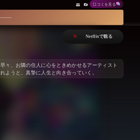
口コミを見る
アニメ
Netflix・VOD総合News
ドキュメンタリー
Watchlistへ
Netflixオリジナル作品
Netflix Video
リアリティ
…
て早々、お隣の住人に心をときめかせるアーティスト
日本語吹替対応作品
Netflix 吹替版作品
入れようと、真摯に人生と向き合っていく。
Netflix 高い評価の海外作品
その他の国のTV番組
Netflixオリジナル作品
その他の国の映画
みんなの作品レビュー
Watchlist
過去の配信終了作品