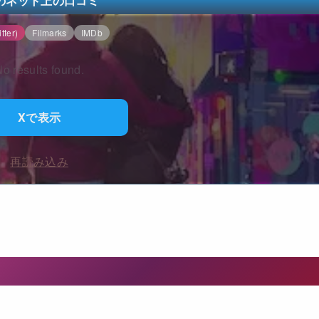
のネット上の口コミ
tter)
Filmarks
IMDb
o results found.
Xで表示
再読み込み