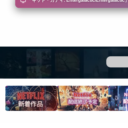
「
キッド・カディ: Entergalactic/Entergalactic