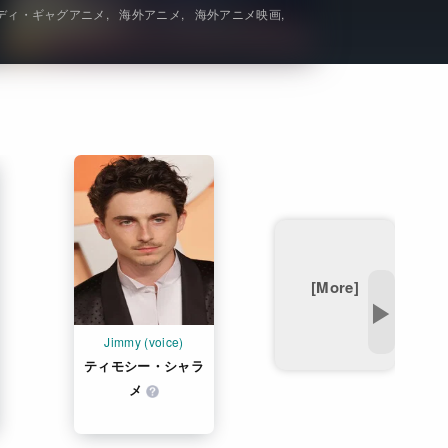
ディ・ギャグアニメ
海外アニメ
海外アニメ映画
Get Freaxフォーラム
Netflixコース別料金プラン
お問い合わせ
閉じる
[More]
▶
Jimmy (voice)
ティモシー・シャラ
メ