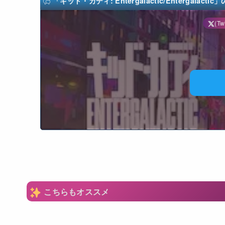
「キッド・カディ: Entergalactic/Entergalactic」
(Twi
N
こちらもオススメ