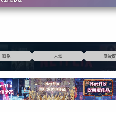
」の配信状況
画像
人気
受賞