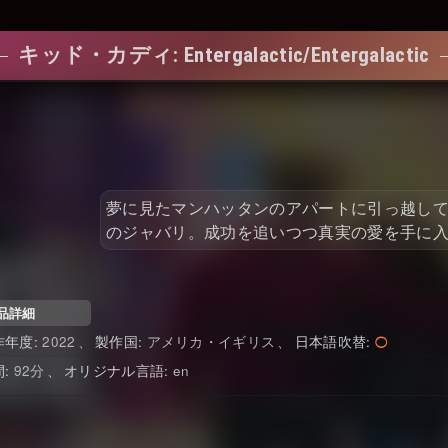
キッド・カディ: Entergalactic/Entergalactic
夢に見たマンハッタンのアパートに引っ越し
のジャバリ。成功を追いつつ真実の愛を手に
品詳細
2022
アメリカ・イギリス
日本語吹替
92
en