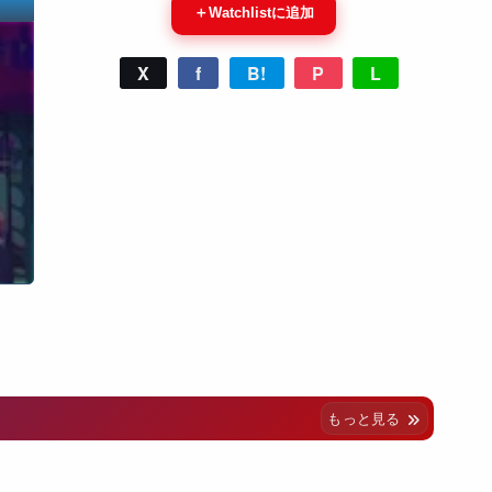
＋
Watchlistに追加
X
f
B!
P
L
もっと見る