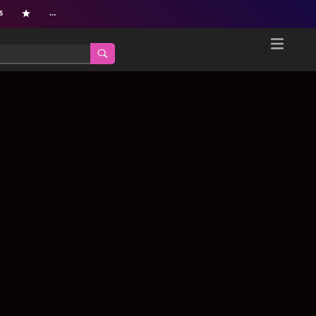
s
…
Home
Netflix新着作品
ジャンル別新着作品
配信予定スケジュール
オールジャンル
配信終了予定の作品
海外ドラマ・シリーズ
海外ドラマ・ラインナップ
海外映画
Netflix 人気ランキング
国内TV番組・ドラマ
Netflix 全作品ラインナップ
国内映画
Netflix配信作品カスタム検索
アジアTV番組・ドラマ
トレンド
アジア映画
VOD 総合作品情報