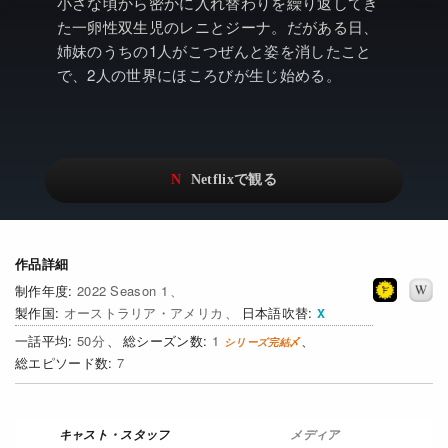
アニメ
Netflix・VOD総合News
小さな頃から密かに入れ替わりを繰り返してき
た一卵性双生児のレニとジーナ。だがある日、
ドキュメンタリー
Watchlistへ
姉妹のうちの1人がこつぜんと姿を消したこと
で、2人の世界にほころびが生じ始める。
Netflixオリジナル作品
Netflix Video
リアリティ
…
日本語吹替対応作品
Netflix 吹替版作品
Netflix 高い評価の海外作品
その他の国のTV番組
Netflixオリジナル作品
その他の国の映画
作品詳細
2022 Season 1
みんなの作品レビュー
オーストラリア・アメリカ
日本語吹替
50
1
Watchlist
7
過去の配信終了作品
Get Freaxフォーラム
メディア