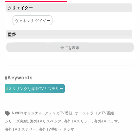
クリエイター
Netflixコース別料金プラン
ヴァネッサ ゲイジー
お問い合わせ
監督
閉じる
アンナ・マストロ
バレリー・ウェイス
脚本
ヴァネッサ ゲイジー
主な出演者
スリリングな海外TVミステリー
ミシェル・モナハン
マット・ボマー
カレン・ロビンソン
ジョナサン・タッカー
Netflixオリジナル
アメリカTV番組
オーストラリアTV番組
シリーズ完結
海外TVサスペンス
海外TVスリラー
海外TVドラマ
ダニエル・サンジャタ
アリ ストローカー
海外TVミステリー
海外TV番組・ドラマ
ゲイブル スワンルンド
ロザニー ザヤス