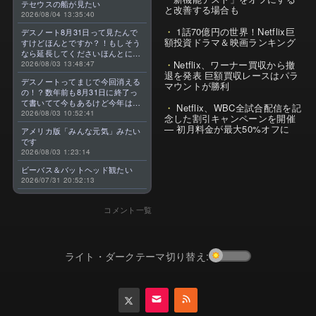
テセウスの船が見たい
と改善する場合も
2026/08/04 13:35:40
1話70億円の世界！Netflix巨
デスノート8月31日って見たんで
額投資ドラマ＆映画ランキング
すけどほんとですか？！もしそう
なら延長してくださいほんとに大
Netflix、ワーナー買収から撤
好きなんです😭
2026/08/03 13:48:47
退を発表 巨額買収レースはパラ
デスノートってまじで今回消える
マウントが勝利
の！？数年前も8月31日に終了っ
て書いてて今もあるけど今年はま
Netflix、WBC全試合配信を記
じのやつ！？よくわからん！！で
2026/08/03 10:52:41
念した割引キャンペーンを開催
きればなくならないでほしい！平
— 初月料金が最大50%オフに
アメリカ版「みんな元気」みたい
成アニメを振り返らせてくれっ
です
っ！！！！！！！
2026/08/03 1:23:14
ビーバス＆バットヘッド観たい
2026/07/31 20:52:13
コメント一覧
ライト・ダークテーマ切り替え: