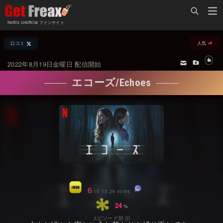
Home
Netflix Unofficial ファンサイト
Netflix新着作品
口コミ
人気
ジャンル別新着作品
配信予定スケジュール
2022年8月19日金曜日 配信開始
オールジャンル
配信終了予定の作品
エコーズ/Echoes
海外ドラマ・シリーズ
海外ドラマ・ラインナップ
海外映画
Netflix 人気ランキング
国内TV番組・ドラマ
Netflix 全作品ラインナップ
国内映画
Netflix配信作品カスタム検索
アジアTV番組・ドラマ
トレンド
6
/10 18.2k votes
アジア映画
VOD 総合作品情報
24
エピソード別