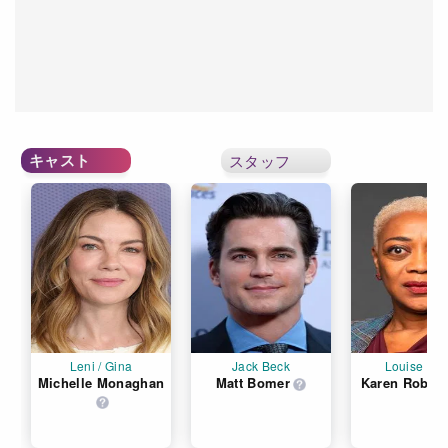
キャスト
スタッフ
Leni / Gina
Jack Beck
Louise Flo
Michelle Monaghan
Matt Bomer
Karen Robin