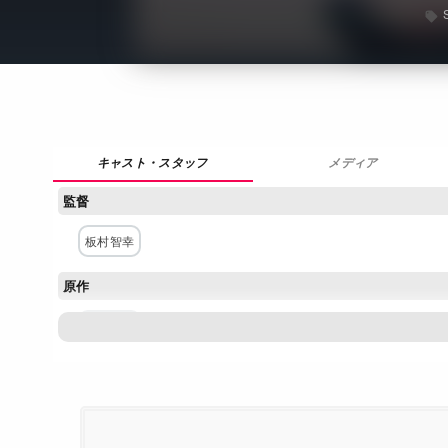
メディア
監督
板村智幸
原作
コトヤマ
構成・脚本
横手美智子