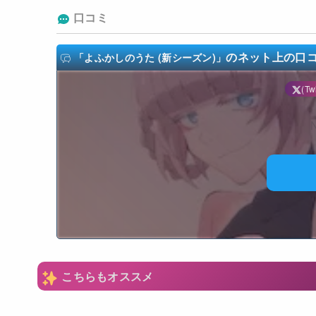
口コミ
のネット上の口
「よふかしのうた (新シーズン)」
(Twi
N
こちらもオススメ