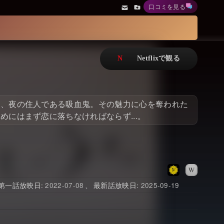
口コミを見る
アニメ
Netflix・VOD総合News
ドキュメンタリー
Watchlistへ
Netflixオリジナル作品
Netflix Video
リアリティ
…
は、夜の住人である吸血鬼。その魅力に心を奪われた
日本語吹替対応作品
Netflix 吹替版作品
にはまず恋に落ちなければならず...。
Netflix 高い評価の海外作品
その他の国のTV番組
Netflixオリジナル作品
その他の国の映画
みんなの作品レビュー
2022-07-08
2025-09-19
Watchlist
過去の配信終了作品