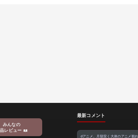
最新コメント
みんなの
品レビュー
dアニメ、月額安く大体のアニメ観