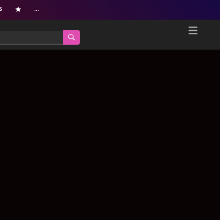
s
…
Home
Netflix新着作品
ジャンル別新着作品
配信予定スケジュール
オールジャンル
配信終了予定の作品
海外ドラマ・シリーズ
海外ドラマ・ラインナップ
海外映画
Netflix 人気ランキング
国内TV番組・ドラマ
Netflix 全作品ラインナップ
国内映画
Netflix配信作品カスタム検索
アジアTV番組・ドラマ
トレンド
アジア映画
VOD 総合作品情報