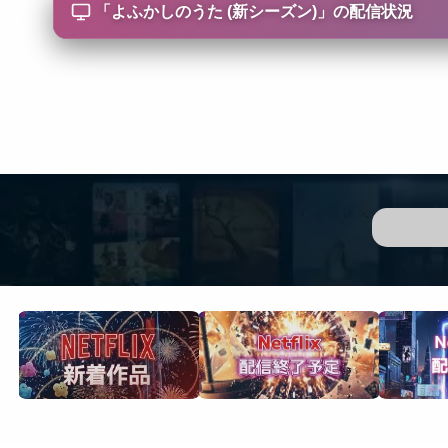
「
よふかしのうた (新シーズン)
」の配信状況