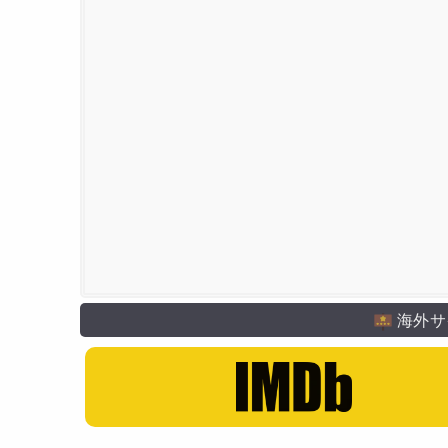
キャラクター原案・デザイン
佐川遥
主な出演者
佐藤元
雨宮天
花守ゆみり
戸松遥
喜多村英梨
伊
アニメーション製作
ライデンフィルム
海外サ