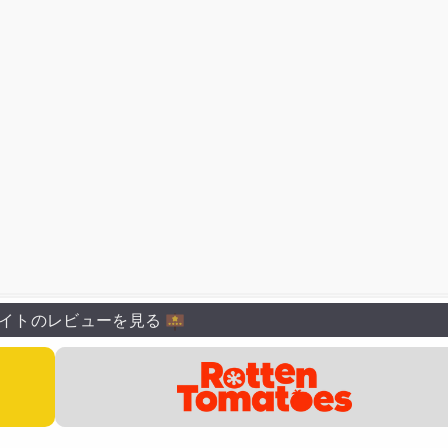
藤静
大空直美
和氣あず未
小野賢章
吉野裕行
日笠陽子
イトのレビューを見る