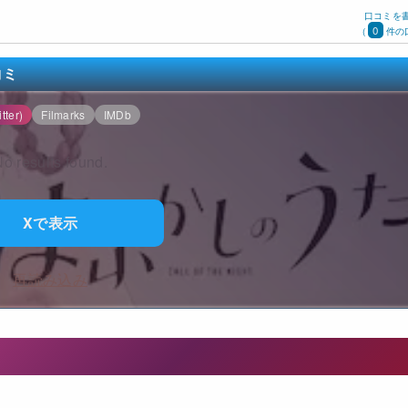
口コミを
0
(
件の
コミ
tter)
Filmarks
IMDb
o results found.
Xで表示
再読み込み