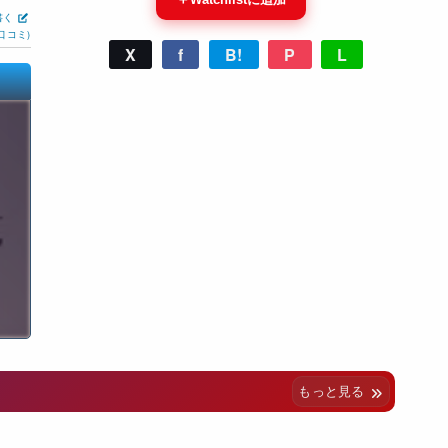
書く
口コミ)
X
f
B!
P
L
もっと見る