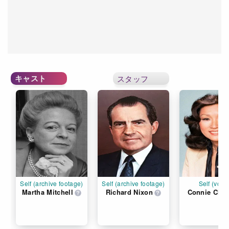
キャスト
スタッフ
Self (archive footage)
Self (archive footage)
Self (voice
Martha Mitchell
Richard Nixon
Connie Chu