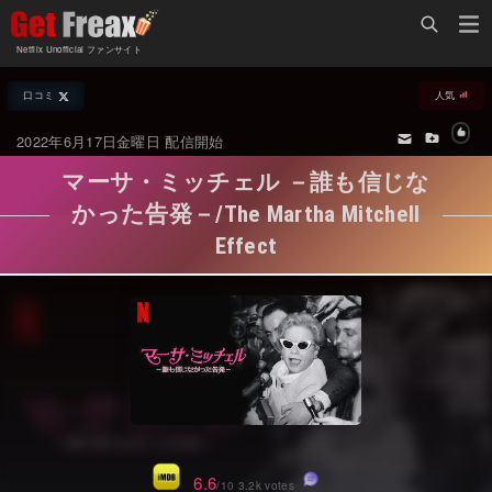
Home
Netflix Unofficial ファンサイト
Netflix新着作品
口コミ
人気
ジャンル別新着作品
配信予定スケジュール
2022年6月17日金曜日 配信開始
オールジャンル
配信終了予定の作品
マーサ・ミッチェル －誰も信じな
海外ドラマ・シリーズ
海外ドラマ・ラインナップ
かった告発－/The Martha Mitchell
Effect
海外映画
Netflix 人気ランキング
国内TV番組・ドラマ
Netflix 全作品ラインナップ
国内映画
Netflix配信作品カスタム検索
アジアTV番組・ドラマ
トレンド
アジア映画
VOD 総合作品情報
6.6
/10 3.2k votes