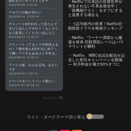
観れるのでオススメです〜
Netflixで日本語の吹替音声が
2026/08/05 4:20:26
再生されない不具合発生中｜
「新機能テスト」をオフにする
テセウスの船が見たい
と改善する場合も
2026/08/04 13:35:40
1話70億円の世界！Netflix巨
デスノート8月31日って見たんで
額投資ドラマ＆映画ランキング
すけどほんとですか？！もしそう
なら延長してくださいほんとに大
Netflix、ワーナー買収から撤
好きなんです😭
2026/08/03 13:48:47
退を発表 巨額買収レースはパラ
デスノートってまじで今回消える
マウントが勝利
の！？数年前も8月31日に終了っ
て書いてて今もあるけど今年はま
Netflix、WBC全試合配信を記
じのやつ！？よくわからん！！で
2026/08/03 10:52:41
念した割引キャンペーンを開催
きればなくならないでほしい！平
— 初月料金が最大50%オフに
アメリカ版「みんな元気」みたい
成アニメを振り返らせてくれっ
です
っ！！！！！！！
2026/08/03 1:23:14
ビーバス＆バットヘッド観たい
2026/07/31 20:52:13
コメント一覧
ライト・ダークテーマ切り替え: