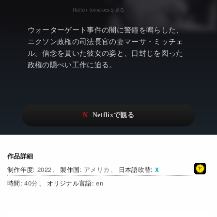
アニメ
Netflix・VOD総合News
ドキュメンタリー
Watchlistへ
ウォーターゲート事件の闇に警鐘を鳴らした、
ニクソン政権の司法長官の妻マーサ・ミッチェ
Netflixオリジナル作品
Netflix Video
ル。信念を貫いた彼女の姿と、口封じを図った
リアリティ
…
政権の隠ぺい工作に迫る。
日本語吹替対応作品
Netflix 吹替版作品
Netflix 高い評価の海外作品
その他の国のTV番組
Netflixオリジナル作品
その他の国の映画
みんなの作品レビュー
作品詳細
Watchlist
2022
アメリカ
日本語吹替
40
en
過去の配信終了作品
Get Freaxフォーラム