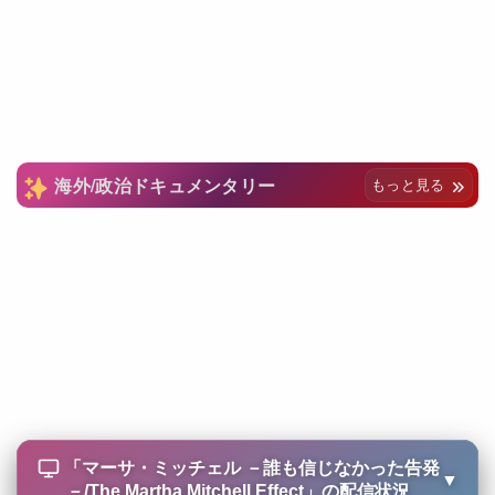
海外/政治ドキュメンタリー
もっと見る
「
マーサ・ミッチェル －誰も信じなかった告発
▼
－/The Martha Mitchell Effect
」の配信状況