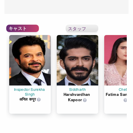
キャスト
スタッフ
Inspector Surekha 
Siddharth
Chetna
Singh
Harshvardhan 
Fatima Sana 
अनिल कपूर
Kapoor