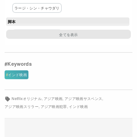
Netflixコース別料金プラン
ラージ・シン・チャウダリ
お問い合わせ
脚本
ラージ・シン・チャウダリ
閉じる
主な出演者
アニル・カプール
ハルシュヴァルダン・カプール
ファーティマー・サナー・シャイク
インド映画
サティーシュ・カウシク
ジテンドラ・ジョシ
サンジャイ・ビシュノイ
サンジャイ・ダディッチ
Netflixオリジナル
アジア映画
アジア映画サスペンス
ムクティ・モーハン
アジア映画スリラー
アジア映画犯罪
インド映画
配給
Netflix