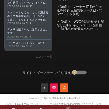
なら延長してくださいほんとに大
Netflix、ワーナー買収から撤
好きなんです😭
2026/08/03 13:48:47
退を発表 巨額買収レースはパラ
デスノートってまじで今回消える
マウントが勝利
の！？数年前も8月31日に終了っ
て書いてて今もあるけど今年はま
Netflix、WBC全試合配信を記
じのやつ！？よくわからん！！で
2026/08/03 10:52:41
念した割引キャンペーンを開催
きればなくならないでほしい！平
— 初月料金が最大50%オフに
アメリカ版「みんな元気」みたい
成アニメを振り返らせてくれっ
です
っ！！！！！！！
2026/08/03 1:23:14
ビーバス＆バットヘッド観たい
2026/07/31 20:52:13
コメント一覧
ライト・ダークテーマ切り替え:
powered by
TMDb
,
IMDb
,
Rotten Tomatoes
※当サイトGet Freax (ゲット・フリークス)はNetflixのUnofficial ファンサイトです。