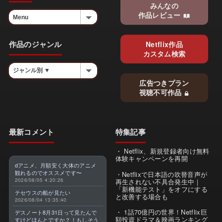
みんなの
作品レビュー
作品のジャンル
Netflix作品
カスタム検索
広告つきプラン
視聴不可作品
最新コメント
特集記事
Netflix、新規登録者向け無料
体験キャンペーンを再開
dアニメ、月額安く大体のアニメ
観れるのでオススメです〜
Netflixで日本語の吹替音声が
2026/08/05 4:20:26
再生されない不具合発生中｜
「新機能テスト」をオフにする
テセウスの船が見たい
と改善する場合も
2026/08/04 13:35:40
1話70億円の世界！Netflix巨
デスノート8月31日って見たんで
額投資ドラマ＆映画ランキング
すけどほんとですか？！もしそう