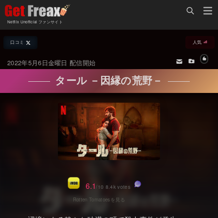
Home
Netflix Unofficial ファンサイト
Netflix新着作品
口コミ
人気
ジャンル別新着作品
配信予定スケジュール
2022年5月6日金曜日 配信開始
オールジャンル
配信終了予定の作品
タール －因縁の荒野－
海外ドラマ・シリーズ
海外ドラマ・ラインナップ
海外映画
Netflix 人気ランキング
国内TV番組・ドラマ
Netflix 全作品ラインナップ
国内映画
Netflix配信作品カスタム検索
アジアTV番組・ドラマ
トレンド
6.1
/10 8.4k votes
アジア映画
VOD 総合作品情報