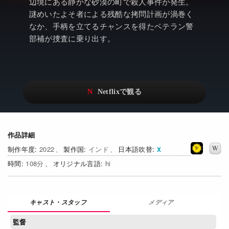
アニメ
Netflix・VOD総合News
辺境にある静かな砂漠の町で殺人事件が発生。
謎めいたよそ者による残酷な拷問計画が渦巻く
ドキュメンタリー
Watchlistへ
なか、手柄を立てるチャンスを得たベテラン警
部補が捜査に乗り出す。
Netflixオリジナル作品
Netflix Video
リアリティ
…
日本語吹替対応作品
Netflix 吹替版作品
Netflix 高い評価の海外作品
その他の国のTV番組
Netflixオリジナル作品
その他の国の映画
作品詳細
2022
インド
日本語吹替
みんなの作品レビュー
108
hi
Watchlist
過去の配信終了作品
メディア
Get Freaxフォーラム
監督