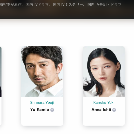
国内/本が原作
国内TVドラマ
国内TVミステリー
国内TV番組・ドラマ
Shimura Youji
Kaneko Yuki
Yū Kamio
Anna Ishii