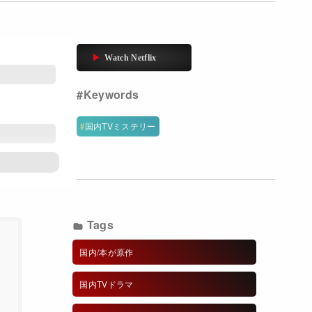
国内TVミステリー
Tags
国内/本が原作
国内TVドラマ