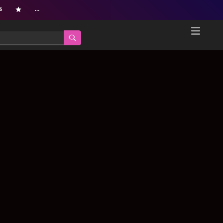
s
…
Home
Netflix新着作品
ジャンル別新着作品
配信予定スケジュール
オールジャンル
配信終了予定の作品
海外ドラマ・シリーズ
海外ドラマ・ラインナップ
海外映画
Netflix 人気ランキング
国内TV番組・ドラマ
Netflix 全作品ラインナップ
国内映画
Netflix配信作品カスタム検索
アジアTV番組・ドラマ
トレンド
アジア映画
VOD 総合作品情報