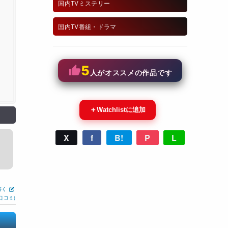
国内TVミステリー
国内TV番組・ドラマ
5
人がオススメの作品です
＋
Watchlistに追加
X
f
B!
P
L
書く
口コミ)