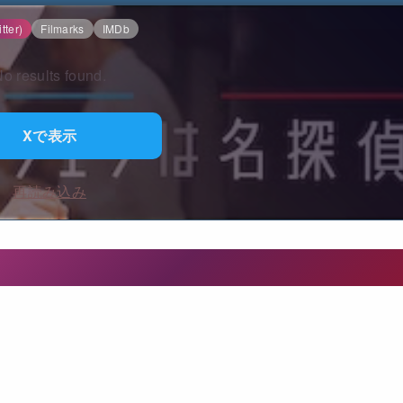
tter)
Filmarks
IMDb
o results found.
Xで表示
再読み込み