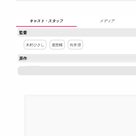
メディア
監督
木村ひさし
瀧悠輔
向井澄
原作
近藤史恵
脚本
田中眞一
西条みつとし
主な出演者
西島秀俊
濱田岳
神尾佑
石井杏奈
佐藤寛太
橋本
ネットワーク