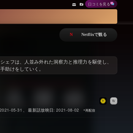
口コミを見る
アニメ
Netflix・VOD総合News
ドキュメンタリー
Watchlistへ
Netflixオリジナル作品
Netflix Video
リアリティ
…
なシェフは、人並み外れた洞察力と推理力を駆使し、
日本語吹替対応作品
Netflix 吹替版作品
る手助けをしていく。
Netflix 高い評価の海外作品
その他の国のTV番組
Netflixオリジナル作品
その他の国の映画
みんなの作品レビュー
2021-05-31
2021-08-02
Watchlist
過去の配信終了作品