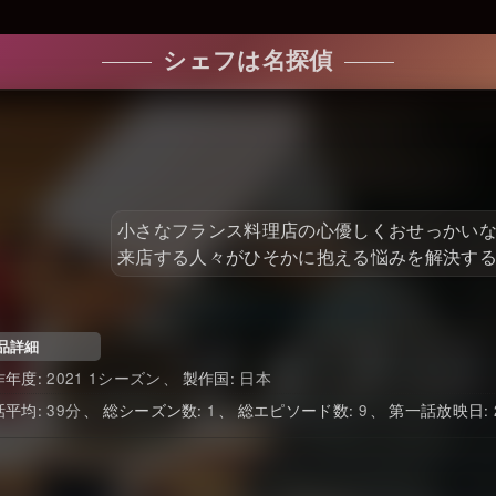
シェフは名探偵
小さなフランス料理店の心優しくおせっかい
来店する人々がひそかに抱える悩みを解決す
品詳細
2021 1シーズン
日本
39
1
9