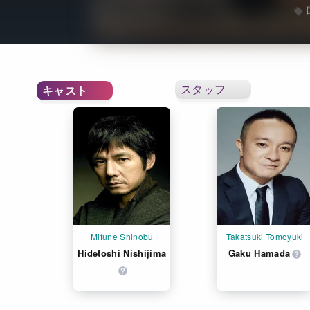
スタッフ
キャスト
Mifune Shinobu
Takatsuki Tomoyuki
Hidetoshi Nishijima
Gaku Hamada