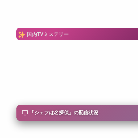
国内TVミステリー
「
シェフは名探偵
」の配信状況