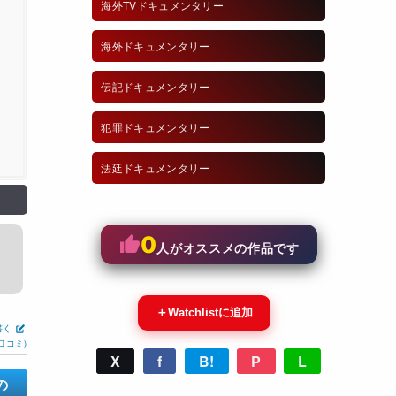
海外TVドキュメンタリー
海外ドキュメンタリー
伝記ドキュメンタリー
犯罪ドキュメンタリー
法廷ドキュメンタリー
0
人がオススメの作品です
＋
Watchlistに追加
書く
口コミ)
X
f
B!
P
L
の