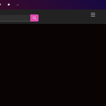
s
…
Home
Netflix新着作品
ジャンル別新着作品
配信予定スケジュール
オールジャンル
配信終了予定の作品
海外ドラマ・シリーズ
海外ドラマ・ラインナップ
海外映画
Netflix 人気ランキング
国内TV番組・ドラマ
Netflix 全作品ラインナップ
国内映画
Netflix配信作品カスタム検索
アジアTV番組・ドラマ
トレンド
アジア映画
VOD 総合作品情報