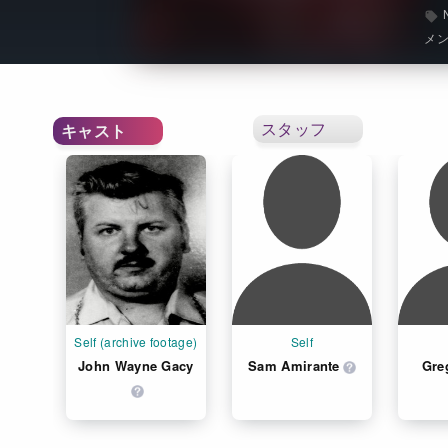
メ
スタッフ
キャスト
Self (archive footage)
Self
John Wayne Gacy
Sam Amirante
Gre