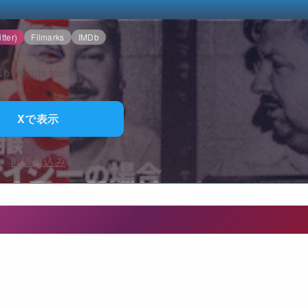
tter)
Filmarks
IMDb
o results found.
Xで表示
再読み込み