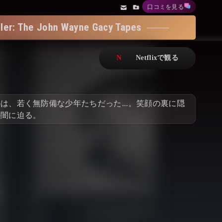
口コミを見る
アニメ
Netflix・VOD総合News
e John Wayne Gacy Tapes
ドキュメンタリー
Watchlistへ
Netflixオリジナル作品
Netflix Video
リアリティ
…
は、若く無防備な少年たちだった...。笑顔の裏に隠
日本語吹替対応作品
Netflix 吹替版作品
の闇に迫る。
Netflix 高い評価の海外作品
その他の国のTV番組
Netflixオリジナル作品
その他の国の映画
みんなの作品レビュー
Watchlist
過去の配信終了作品