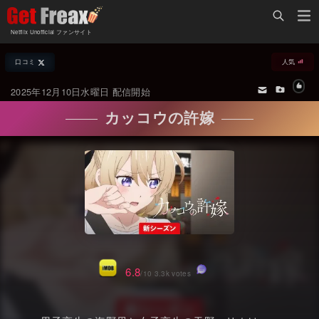
Home
Netflix Unofficial ファンサイト
Netflix新着作品
口コミ
人気
ジャンル別新着作品
配信予定スケジュール
2025年12月10日水曜日 配信開始
オールジャンル
配信終了予定の作品
カッコウの許嫁
海外ドラマ・シリーズ
海外ドラマ・ラインナップ
海外映画
Netflix 人気ランキング
国内TV番組・ドラマ
Netflix 全作品ラインナップ
国内映画
Netflix配信作品カスタム検索
アジアTV番組・ドラマ
トレンド
6.8
/10 3.3k votes
アジア映画
VOD 総合作品情報