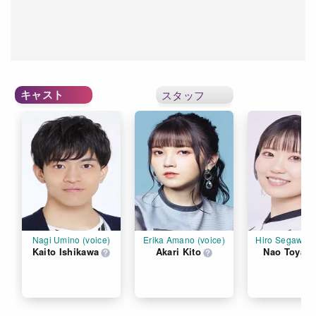
キャスト
スタッフ
Nagi Umino (voice)
Erika Amano (voice)
Hiro Segawa (
Kaito Ishikawa
Akari Kito
Nao Toyam