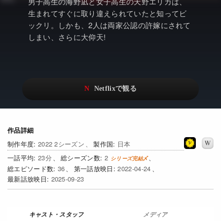
アニメ
Netflix・VOD総合News
男子高生の海野凪と女子高生の天野エリカは、
生まれてすぐに取り違えられていたと知ってビ
ドキュメンタリー
Watchlistへ
ックリ。しかも、2人は両家公認の許嫁にされて
しまい、さらに大仰天!
Netflixオリジナル作品
Netflix Video
リアリティ
…
日本語吹替対応作品
Netflix 吹替版作品
Netflix 高い評価の海外作品
その他の国のTV番組
Netflixオリジナル作品
その他の国の映画
作品詳細
2022 2シーズン
日本
みんなの作品レビュー
23
2
36
2022-04-24
Watchlist
2025-09-23
過去の配信終了作品
Get Freaxフォーラム
メディア