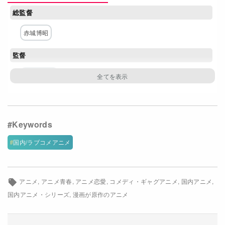
総監督
Netflixコース別料金プラン
赤城博昭
お問い合わせ
監督
閉じる
白幡良志之
原作
吉河美希
構成・脚本
国内/ラブコメアニメ
中西やすひろ
アニメ
アニメ青春
アニメ恋愛
コメディ・ギャグアニメ
国内アニメ
キャラクター原案・デザイン
国内アニメ・シリーズ
漫画が原作のアニメ
髙野綾