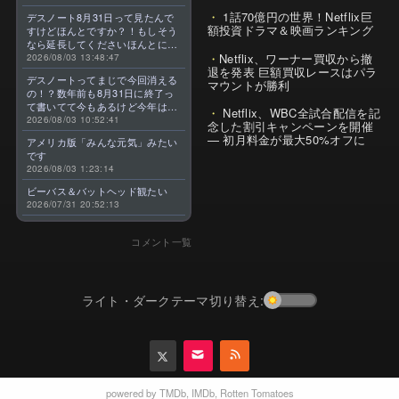
1話70億円の世界！Netflix巨
デスノート8月31日って見たんで
額投資ドラマ＆映画ランキング
すけどほんとですか？！もしそう
なら延長してくださいほんとに大
Netflix、ワーナー買収から撤
好きなんです😭
2026/08/03 13:48:47
退を発表 巨額買収レースはパラ
デスノートってまじで今回消える
マウントが勝利
の！？数年前も8月31日に終了っ
て書いてて今もあるけど今年はま
Netflix、WBC全試合配信を記
じのやつ！？よくわからん！！で
2026/08/03 10:52:41
念した割引キャンペーンを開催
きればなくならないでほしい！平
— 初月料金が最大50%オフに
アメリカ版「みんな元気」みたい
成アニメを振り返らせてくれっ
です
っ！！！！！！！
2026/08/03 1:23:14
ビーバス＆バットヘッド観たい
2026/07/31 20:52:13
コメント一覧
ライト・ダークテーマ切り替え:
powered by
TMDb
,
IMDb
,
Rotten Tomatoes