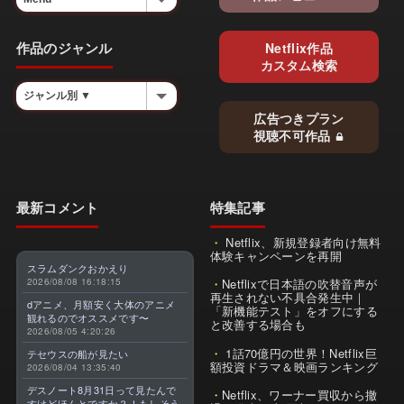
作品のジャンル
Netflix作品
カスタム検索
広告つきプラン
視聴不可作品
最新コメント
特集記事
Netflix、新規登録者向け無料
体験キャンペーンを再開
スラムダンクおかえり
2026/08/08 16:18:15
Netflixで日本語の吹替音声が
再生されない不具合発生中｜
dアニメ、月額安く大体のアニメ
「新機能テスト」をオフにする
観れるのでオススメです〜
と改善する場合も
2026/08/05 4:20:26
1話70億円の世界！Netflix巨
テセウスの船が見たい
額投資ドラマ＆映画ランキング
2026/08/04 13:35:40
デスノート8月31日って見たんで
Netflix、ワーナー買収から撤
すけどほんとですか？！もしそう