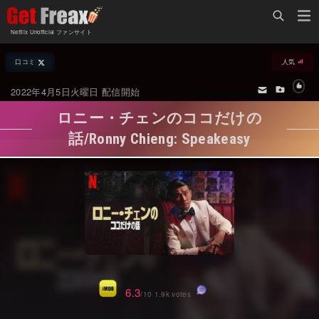
Home
Netflix Unofficial ファンサイト
Netflix新着作品
口コミ
人気
ジャンル別新着作品
配信予定スケジュール
2022年4月5日火曜日 配信開始
オールジャンル
配信終了予定の作品
ロニー・チェンのココだけの
海外ドラマ・シリーズ
海外ドラマ・ラインナップ
話/Ronny Chieng: Speakeasy
海外映画
Netflix 人気ランキング
国内TV番組・ドラマ
Netflix 全作品ラインナップ
国内映画
Netflix配信作品カスタム検索
アジアTV番組・ドラマ
トレンド
アジア映画
VOD 総合作品情報
6.3
/10 1.9k votes