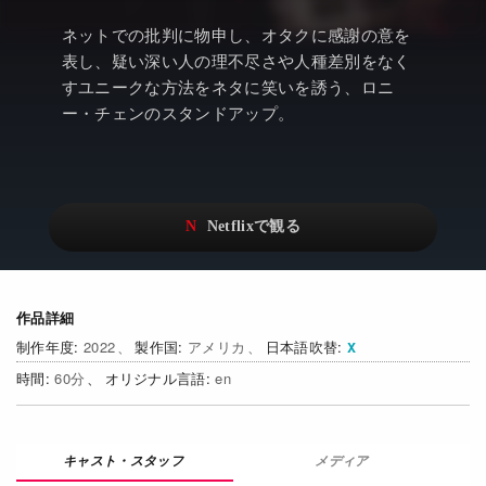
アニメ
Netflix・VOD総合News
ネットでの批判に物申し、オタクに感謝の意を
ドキュメンタリー
Watchlistへ
表し、疑い深い人の理不尽さや人種差別をなく
すユニークな方法をネタに笑いを誘う、ロニ
Netflixオリジナル作品
Netflix Video
ー・チェンのスタンドアップ。
リアリティ
…
日本語吹替対応作品
Netflix 吹替版作品
Netflix 高い評価の海外作品
その他の国のTV番組
Netflixオリジナル作品
その他の国の映画
作品詳細
みんなの作品レビュー
2022
アメリカ
日本語吹替
Watchlist
60
en
過去の配信終了作品
メディア
Get Freaxフォーラム