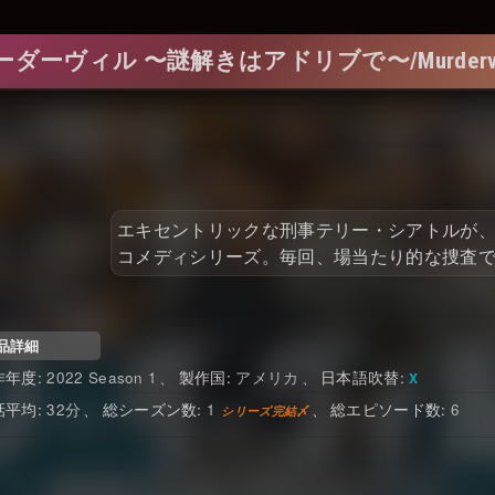
ーダーヴィル 〜謎解きはアドリブで〜/Murdervil
エキセントリックな刑事テリー・シアトルが
コメディシリーズ。毎回、場当たり的な捜査
品詳細
2022 Season 1
アメリカ
日本語吹替
32
1
6