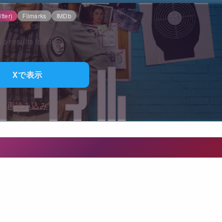
tter)
Filmarks
IMDb
o results found.
Xで表示
再読み込み