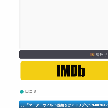
海外サ
口コミ
「マーダーヴィル 〜謎解きはアドリブで〜/Murdervil