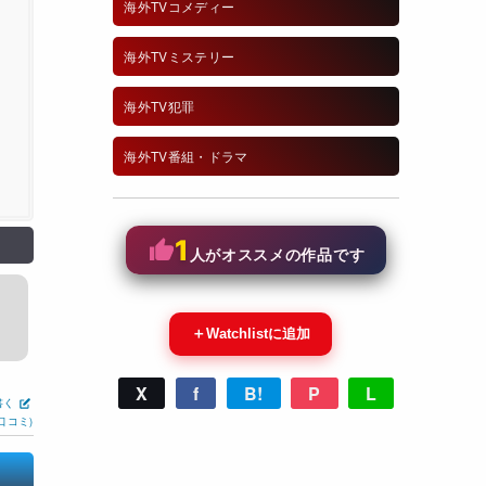
海外TVコメディー
海外TVミステリー
海外TV犯罪
海外TV番組・ドラマ
1
人がオススメの作品です
＋
Watchlistに追加
X
f
B!
P
L
書く
口コミ)