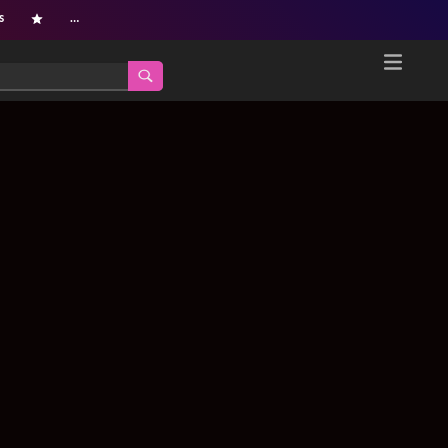
s
…
Home
Netflix新着作品
ジャンル別新着作品
配信予定スケジュール
オールジャンル
配信終了予定の作品
海外ドラマ・シリーズ
海外ドラマ・ラインナップ
海外映画
Netflix 人気ランキング
国内TV番組・ドラマ
Netflix 全作品ラインナップ
国内映画
Netflix配信作品カスタム検索
アジアTV番組・ドラマ
トレンド
アジア映画
VOD 総合作品情報