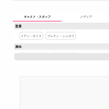
メディア
監督
イアン・モリス
ブレナン・シュロフ
脚本
アンナ・ドレーゼン
ジャック・クコダ
主な出演者
ウィル・アーネット
ハニーファ・ウッド
リラン・ボーデ
クメイル・ナンジアニ
アニー・マーフィー
シャロン・ス
ネットワーク
Netflix