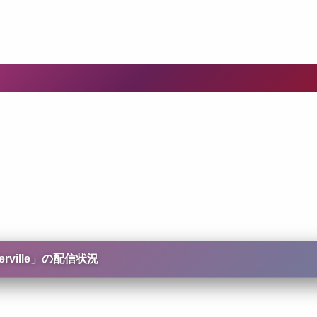
ille
」の配信状況