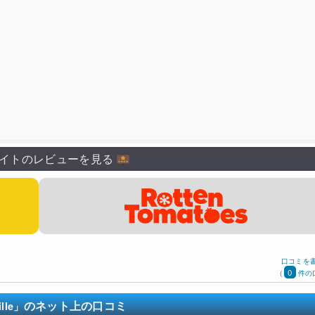
イトのレビューを見る
口コミを
0
(
件の
のネット上の口コミ
le」