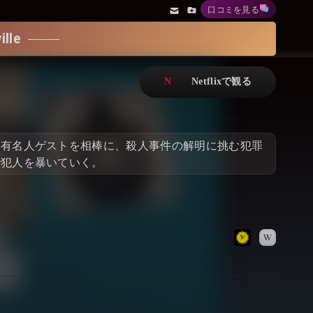
口コミを見る
アニメ
Netflix・VOD総合News
le
ドキュメンタリー
Watchlistへ
Netflixオリジナル作品
Netflix Video
リアリティ
…
、有名人ゲストを相棒に、殺人事件の解明に挑む犯罪
日本語吹替対応作品
Netflix 吹替版作品
で犯人を暴いていく。
Netflix 高い評価の海外作品
その他の国のTV番組
Netflixオリジナル作品
その他の国の映画
みんなの作品レビュー
Watchlist
過去の配信終了作品