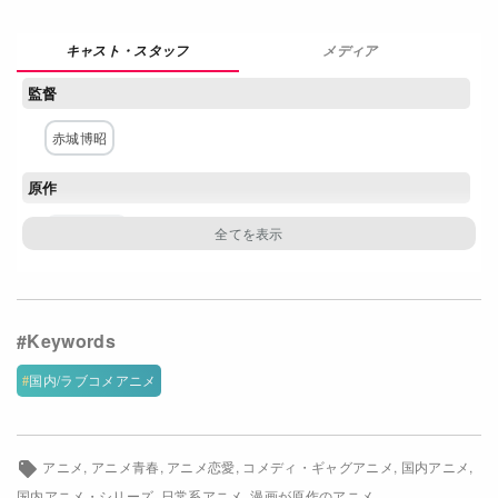
Netflixコース別料金プラン
メディア
お問い合わせ
監督
閉じる
赤城博昭
原作
山本崇一朗
構成・脚本
横手美智子
キャラクター原案・デザイン
国内/ラブコメアニメ
髙野綾
アニメ
アニメ青春
アニメ恋愛
コメディ・ギャグアニメ
国内アニメ
主な出演者
国内アニメ・シリーズ
日常系アニメ
漫画が原作のアニメ