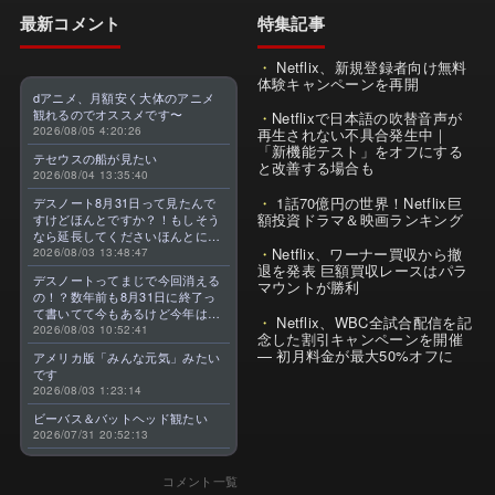
最新コメント
特集記事
Netflix、新規登録者向け無料
体験キャンペーンを再開
dアニメ、月額安く大体のアニメ
観れるのでオススメです〜
Netflixで日本語の吹替音声が
2026/08/05 4:20:26
再生されない不具合発生中｜
「新機能テスト」をオフにする
テセウスの船が見たい
と改善する場合も
2026/08/04 13:35:40
1話70億円の世界！Netflix巨
デスノート8月31日って見たんで
額投資ドラマ＆映画ランキング
すけどほんとですか？！もしそう
なら延長してくださいほんとに大
Netflix、ワーナー買収から撤
好きなんです😭
2026/08/03 13:48:47
退を発表 巨額買収レースはパラ
デスノートってまじで今回消える
マウントが勝利
の！？数年前も8月31日に終了っ
て書いてて今もあるけど今年はま
Netflix、WBC全試合配信を記
じのやつ！？よくわからん！！で
2026/08/03 10:52:41
念した割引キャンペーンを開催
きればなくならないでほしい！平
— 初月料金が最大50%オフに
アメリカ版「みんな元気」みたい
成アニメを振り返らせてくれっ
です
っ！！！！！！！
2026/08/03 1:23:14
ビーバス＆バットヘッド観たい
2026/07/31 20:52:13
コメント一覧