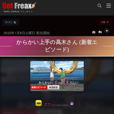
Home
Netflix Unofficial ファンサイト
Netflix新着作品
口コミ
人気
ジャンル別新着作品
配信予定スケジュール
2022年1月8日土曜日 配信開始
オールジャンル
配信終了予定の作品
からかい上手の高木さん (新着エ
海外ドラマ・シリーズ
海外ドラマ・ラインナップ
ピソード)
海外映画
Netflix 人気ランキング
国内TV番組・ドラマ
Netflix 全作品ラインナップ
国内映画
Netflix配信作品カスタム検索
アジアTV番組・ドラマ
トレンド
アジア映画
VOD 総合作品情報
7.7
/10 3.8k votes