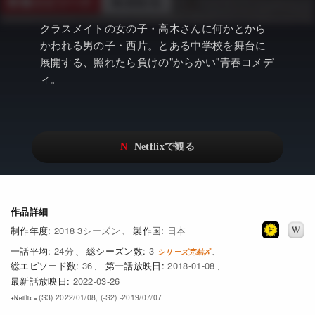
アニメ
Netflix・VOD総合News
クラスメイトの女の子・高木さんに何かとから
ドキュメンタリー
Watchlistへ
かわれる男の子・西片。とある中学校を舞台に
展開する、照れたら負けの"からかい"青春コメデ
Netflixオリジナル作品
Netflix Video
ィ。
リアリティ
…
日本語吹替対応作品
Netflix 吹替版作品
Netflix 高い評価の海外作品
その他の国のTV番組
Netflixオリジナル作品
その他の国の映画
作品詳細
みんなの作品レビュー
2018 3シーズン
日本
Watchlist
24
3
36
2018-01-08
過去の配信終了作品
2022-03-26
(S3) 2022/01/08, (-S2) -2019/07/07
Get Freaxフォーラム