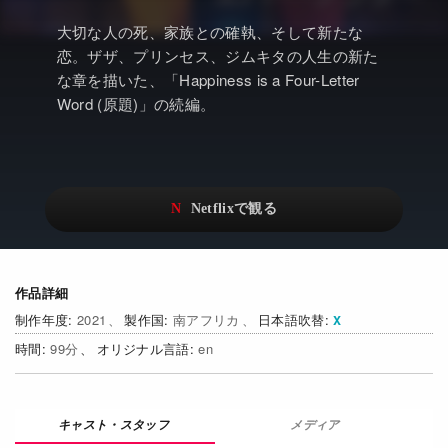
アニメ
Netflix・VOD総合News
大切な人の死、家族との確執、そして新たな
ドキュメンタリー
Watchlistへ
恋。ザザ、プリンセス、ジムキタの人生の新た
な章を描いた、「Happiness is a Four-Letter
Netflixオリジナル作品
Netflix Video
Word (原題)」の続編。
リアリティ
…
日本語吹替対応作品
Netflix 吹替版作品
Netflix 高い評価の海外作品
その他の国のTV番組
Netflixオリジナル作品
その他の国の映画
作品詳細
みんなの作品レビュー
2021
南アフリカ
日本語吹替
Watchlist
99
en
過去の配信終了作品
メディア
Get Freaxフォーラム