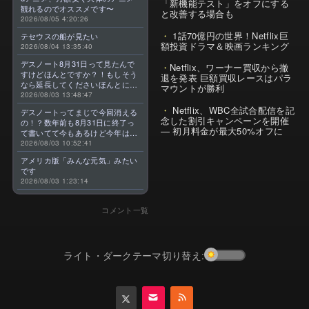
「新機能テスト」をオフにする
観れるのでオススメです〜
と改善する場合も
2026/08/05 4:20:26
1話70億円の世界！Netflix巨
テセウスの船が見たい
額投資ドラマ＆映画ランキング
2026/08/04 13:35:40
デスノート8月31日って見たんで
Netflix、ワーナー買収から撤
すけどほんとですか？！もしそう
退を発表 巨額買収レースはパラ
なら延長してくださいほんとに大
マウントが勝利
好きなんです😭
2026/08/03 13:48:47
Netflix、WBC全試合配信を記
デスノートってまじで今回消える
念した割引キャンペーンを開催
の！？数年前も8月31日に終了っ
— 初月料金が最大50%オフに
て書いてて今もあるけど今年はま
じのやつ！？よくわからん！！で
2026/08/03 10:52:41
きればなくならないでほしい！平
アメリカ版「みんな元気」みたい
成アニメを振り返らせてくれっ
です
っ！！！！！！！
2026/08/03 1:23:14
コメント一覧
ライト・ダークテーマ切り替え: