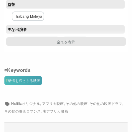
監督
Netflixコース別料金プラン
Thabang Moleya
お問い合わせ
主な出演者
閉じる
レナーテ・ストゥールマン
カニ・ムバウ
ナムビタ・ベン＝マズウィ
リチャード・ルクンク
ヨンダ・トーマス
ダニエル・エティム・エフィオン
オリーレ・シャバララ
感情を揺さぶる映画
配給
Netflix
Netflixオリジナル
アフリカ映画
その他の映画
その他の映画ドラマ
その他の映画ロマンス
南アフリカ映画