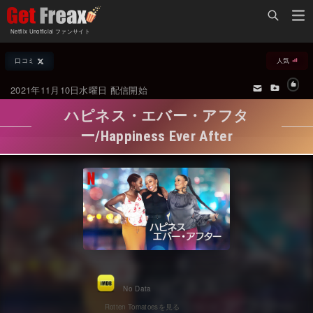
Home
Netflix Unofficial ファンサイト
Netflix新着作品
口コミ
人気
ジャンル別新着作品
配信予定スケジュール
2021年11月10日水曜日 配信開始
オールジャンル
配信終了予定の作品
ハピネス・エバー・アフタ
海外ドラマ・シリーズ
海外ドラマ・ラインナップ
ー/Happiness Ever After
海外映画
Netflix 人気ランキング
国内TV番組・ドラマ
Netflix 全作品ラインナップ
国内映画
Netflix配信作品カスタム検索
アジアTV番組・ドラマ
トレンド
アジア映画
VOD 総合作品情報
No Data