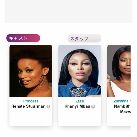
キャスト
スタッフ
Princess
Zaza
Zimkitha / (v
Renate Stuurman
Khanyi Mbau
Nambitha B
Mazwi