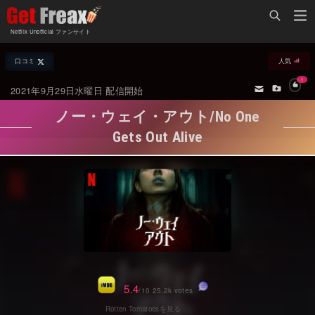
Home
Netflix Unofficial ファンサイト
Netflix新着作品
口コミ
人気
ジャンル別新着作品
配信予定スケジュール
1
2021年9月29日水曜日 配信開始
オールジャンル
配信終了予定の作品
ノー・ウェイ・アウト/No One
海外ドラマ・シリーズ
海外ドラマ・ラインナップ
Gets Out Alive
海外映画
Netflix 人気ランキング
国内TV番組・ドラマ
Netflix 全作品ラインナップ
国内映画
Netflix配信作品カスタム検索
アジアTV番組・ドラマ
トレンド
アジア映画
VOD 総合作品情報
5.4
/10 25.2k votes