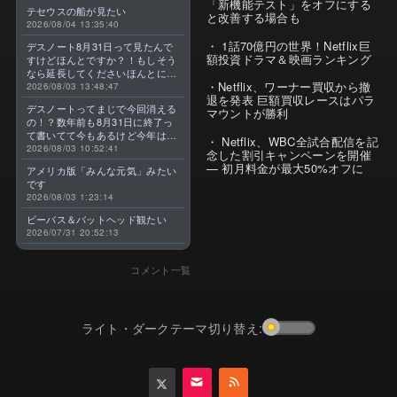
「新機能テスト」をオフにする
テセウスの船が見たい
と改善する場合も
2026/08/04 13:35:40
1話70億円の世界！Netflix巨
デスノート8月31日って見たんで
額投資ドラマ＆映画ランキング
すけどほんとですか？！もしそう
なら延長してくださいほんとに大
Netflix、ワーナー買収から撤
好きなんです😭
2026/08/03 13:48:47
退を発表 巨額買収レースはパラ
デスノートってまじで今回消える
マウントが勝利
の！？数年前も8月31日に終了っ
て書いてて今もあるけど今年はま
Netflix、WBC全試合配信を記
じのやつ！？よくわからん！！で
2026/08/03 10:52:41
念した割引キャンペーンを開催
きればなくならないでほしい！平
— 初月料金が最大50%オフに
アメリカ版「みんな元気」みたい
成アニメを振り返らせてくれっ
です
っ！！！！！！！
2026/08/03 1:23:14
ビーバス＆バットヘッド観たい
2026/07/31 20:52:13
コメント一覧
ライト・ダークテーマ切り替え: