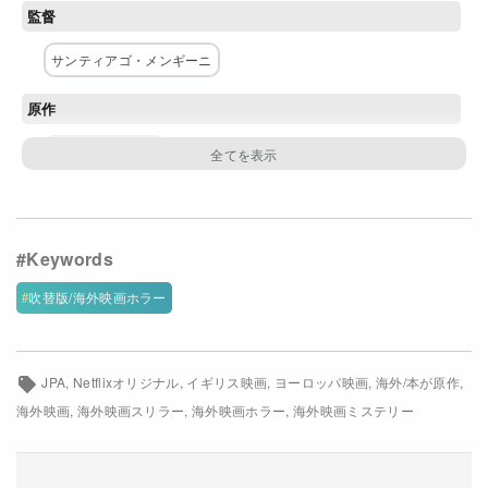
監督
Netflixコース別料金プラン
サンティアゴ・メンギーニ
お問い合わせ
原作
閉じる
アダム・ネヴィル
脚本
フェルナンダ・コッペル
ジョン・クローカー
主な出演者
吹替版/海外映画ホラー
クリスティーナ・ロドロ
マーク・メンチャカ
デヴィッド・フィグリオーリ
デヴィッド・バレーラ
JPA
Netflixオリジナル
イギリス映画
ヨーロッパ映画
海外/本が原作
海外映画
海外映画スリラー
海外映画ホラー
海外映画ミステリー
モロンケ・アキノラ
配給