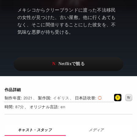
アニメ
Netflix・VOD総合News
メキシコからクリーブランドに渡った不法移民
ドキュメンタリー
Watchlistへ
の女性が見つけた、古い屋敷。他に行くあても
なく、そこに間借りすることにした彼女を、不
Netflixオリジナル作品
Netflix Video
気味な悪夢が待ち受ける。
リアリティ
…
日本語吹替対応作品
Netflix 吹替版作品
Netflix 高い評価の海外作品
その他の国のTV番組
Netflixオリジナル作品
その他の国の映画
作品詳細
みんなの作品レビュー
2021
イギリス
日本語吹替
Watchlist
87
en
過去の配信終了作品
メディア
Get Freaxフォーラム