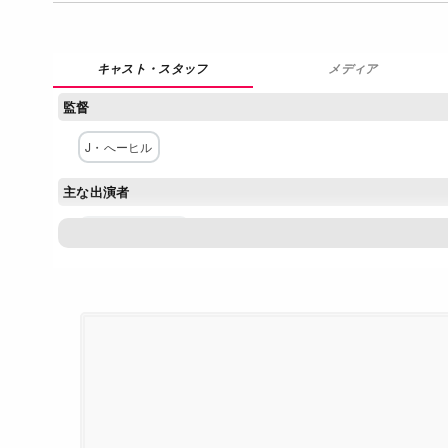
メディア
監督
J・へーヒル
主な出演者
イーロン・マスク
ネットワーク
Netflix