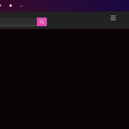
s
…
Home
Netflix新着作品
ジャンル別新着作品
配信予定スケジュール
オールジャンル
配信終了予定の作品
海外ドラマ・シリーズ
海外ドラマ・ラインナップ
海外映画
Netflix 人気ランキング
国内TV番組・ドラマ
Netflix 全作品ラインナップ
国内映画
Netflix配信作品カスタム検索
アジアTV番組・ドラマ
トレンド
アジア映画
VOD 総合作品情報