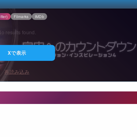
tter)
Filmarks
IMDb
o results found.
Xで表示
再読み込み