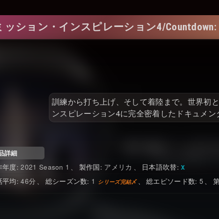
インスピレーション4/Countdown: Inspirati
訓練から打ち上げ、そして着陸まで。世界初
ンスピレーション4に完全密着したドキュメン
品詳細
2021 Season 1
アメリカ
日本語吹替
46
1
5