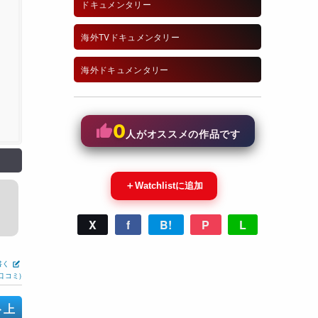
ドキュメンタリー
海外TVドキュメンタリー
海外ドキュメンタリー
0
人がオススメの作品です
＋
Watchlistに追加
X
f
B!
P
L
書く
口コミ)
ト上