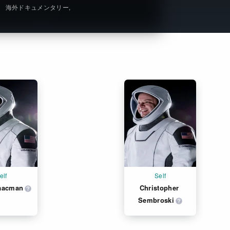
海外ドキュメンタリー
Get Freaxフォーラム
Netflixコース別料金プラン
お問い合わせ
閉じる
elf
Self
saacman
Christopher 
Sembroski