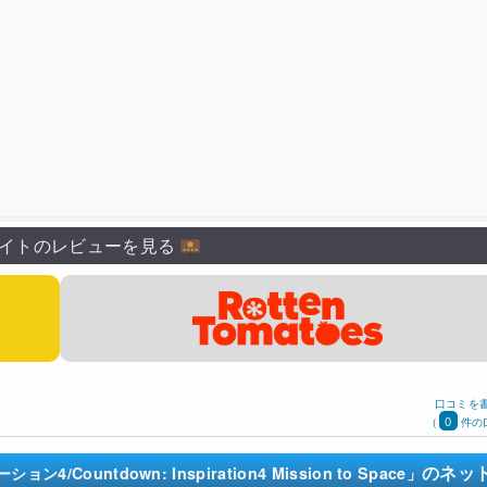
イトのレビューを見る
口コミを
0
(
件の
のネッ
untdown: Inspiration4 Mission to Space」