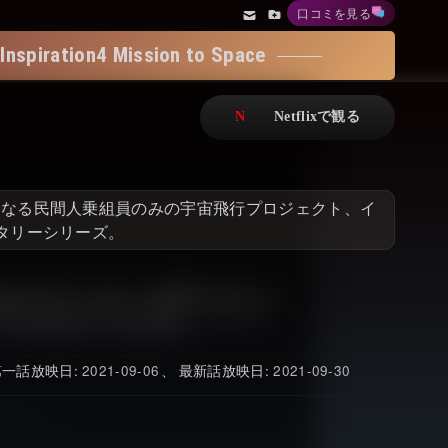
口コミを見る
アニメ
Netflix・VOD総合News
on4 Mission to Space
ドキュメンタリー
Watchlistへ
Netflixオリジナル作品
Netflix Video
リアリティ
…
となる民間人乗組員のみの宇宙飛行プロジェクト、イ
日本語吹替対応作品
Netflix 吹替版作品
タリーシリーズ。
Netflix 高い評価の海外作品
その他の国のTV番組
Netflixオリジナル作品
その他の国の映画
みんなの作品レビュー
2021-09-06
2021-09-30
Watchlist
過去の配信終了作品