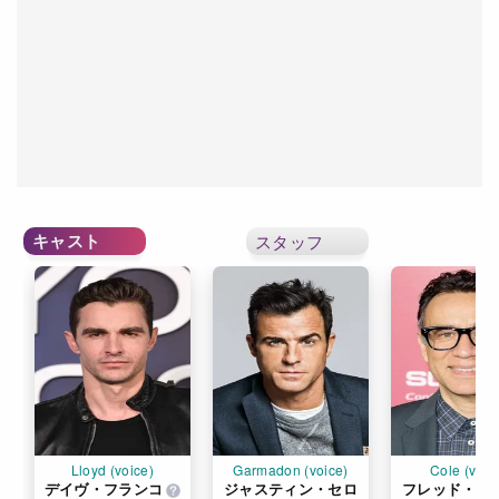
キャスト
スタッフ
Lloyd (voice)
Garmadon (voice)
Cole (voic
デイヴ・フランコ
ジャスティン・セロ
フレッド・ア