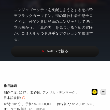
アニメ
Netflix・VOD総合News
ニンジャゴーシティを支配しようとする悪の帝
ドキュメンタリー
Watchlistへ
王ブラックガーマドン。街の嫌われ者の息子ロ
イドは、仲間と共に秘密のニンジャとして彼に
Netflixオリジナル作品
Netflix Video
立ち向かう。「真の力」を見つけるための冒険
リアリティ
…
が、コミカルかつド派手なアクションで展開す
る。
日本語吹替対応作品
Netflix 吹替版作品
Netflix 高い評価の海外作品
その他の国のTV番組
Netflixオリジナル作品
その他の国の映画
みんなの作品レビュー
Watchlist
作品詳細
2017
アメリカ・デンマーク
過去の配信終了作品
日本語吹替
101
$70,000,000
$123,081,555
Get Freaxフォーラム
en