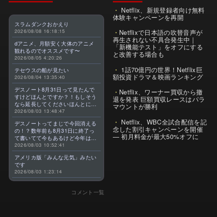
Netflix、新規登録者向け無料
体験キャンペーンを再開
スラムダンクおかえり
2026/08/08 16:18:15
Netflixで日本語の吹替音声が
再生されない不具合発生中｜
dアニメ、月額安く大体のアニメ
「新機能テスト」をオフにする
観れるのでオススメです〜
と改善する場合も
2026/08/05 4:20:26
1話70億円の世界！Netflix巨
テセウスの船が見たい
額投資ドラマ＆映画ランキング
2026/08/04 13:35:40
デスノート8月31日って見たんで
Netflix、ワーナー買収から撤
すけどほんとですか？！もしそう
退を発表 巨額買収レースはパラ
なら延長してくださいほんとに大
マウントが勝利
好きなんです😭
2026/08/03 13:48:47
Netflix、WBC全試合配信を記
デスノートってまじで今回消える
念した割引キャンペーンを開催
の！？数年前も8月31日に終了っ
— 初月料金が最大50%オフに
て書いてて今もあるけど今年はま
じのやつ！？よくわからん！！で
2026/08/03 10:52:41
きればなくならないでほしい！平
アメリカ版「みんな元気」みたい
成アニメを振り返らせてくれっ
です
っ！！！！！！！
2026/08/03 1:23:14
コメント一覧