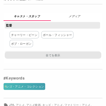
Netflixコース別料金プラン
お問い合わせ
メディア
監督
閉じる
チャーリー・ビーン
ポール・フィッシャー
ボブ・ローガン
脚本
ボブ・ローガン
ポール・フィッシャー
ウィリアム・ウィーラー
トム・ウィーラー
ジャレッド・スターン
ジョン・ウィッティントン
レゴ・アニメ・コレクション
主な出演者
ジャッキー・チェン
デイヴ・フランコ
JPA
アニメ
アニメ映画
キッズ・アニメ
ファミリー・アニメ