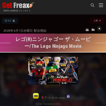
Home
Netflix Unofficial ファンサイト
Netflix新着作品
口コミ
人気
ジャンル別新着作品
配信予定スケジュール
2026年4月1日水曜日 配信開始
オールジャンル
配信終了予定の作品
レゴ(R)ニンジャゴー ザ・ムービ
海外ドラマ・シリーズ
海外ドラマ・ラインナップ
ー/The Lego Ninjago Movie
海外映画
Netflix 人気ランキング
国内TV番組・ドラマ
Netflix 全作品ラインナップ
国内映画
Netflix配信作品カスタム検索
アジアTV番組・ドラマ
トレンド
アジア映画
VOD 総合作品情報
6.1
/10 35.2k votes