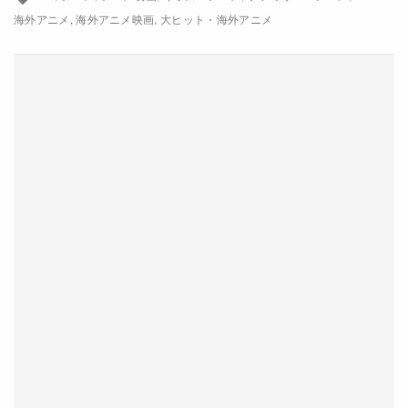
フレッド・アーミセン
クメイル・ナンジアニ
海外アニメ
海外アニメ映画
大ヒット・海外アニメ
マイケル・ペーニャ
アビ・ジェイコブソン
ザック・ウッズ
ジャスティン・セロー
オリヴィア・マン
配給
ワーナー・ブラザース