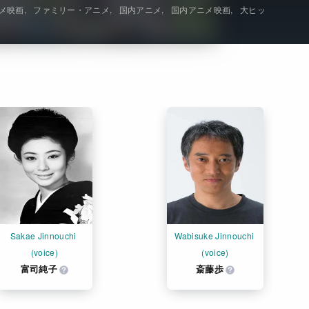
メ映画
ファミリー・アニメ
国内アニメ
国内アニメ映画
大ヒッ
Get Freaxフォーラム
Netflixコース別料金プラン
お問い合わせ
閉じる
Sakae Jinnouchi 
Wabisuke Jinnouchi 
(voice)
(voice)
富司純子
斎藤歩