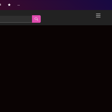
s
…
Home
Netflix新着作品
ジャンル別新着作品
配信予定スケジュール
オールジャンル
配信終了予定の作品
海外ドラマ・シリーズ
海外ドラマ・ラインナップ
海外映画
Netflix 人気ランキング
国内TV番組・ドラマ
Netflix 全作品ラインナップ
国内映画
Netflix配信作品カスタム検索
アジアTV番組・ドラマ
トレンド
アジア映画
VOD 総合作品情報