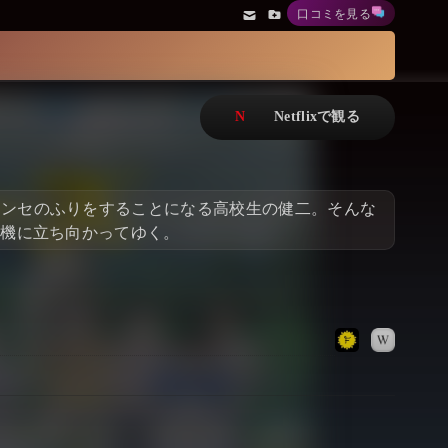
口コミを見る
アニメ
Netflix・VOD総合News
ドキュメンタリー
Watchlistへ
Netflixオリジナル作品
Netflix Video
リアリティ
…
アンセのふりをすることになる高校生の健二。そんな
日本語吹替対応作品
Netflix 吹替版作品
危機に立ち向かってゆく。
Netflix 高い評価の海外作品
その他の国のTV番組
Netflixオリジナル作品
その他の国の映画
みんなの作品レビュー
Watchlist
過去の配信終了作品