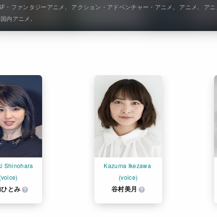
SF・ファンタジーアニメ
アクション・アドベンチャー・アニメ
アニメ
アニ
・国内アニメ
i Shinohara 
Kazuma Ikezawa 
(voice)
(voice)
内ひとみ
谷村美月