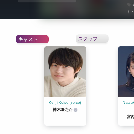
ト
スタッフ
キャスト
Kenji Koiso (voice)
Natsuk
神木隆之介
宮