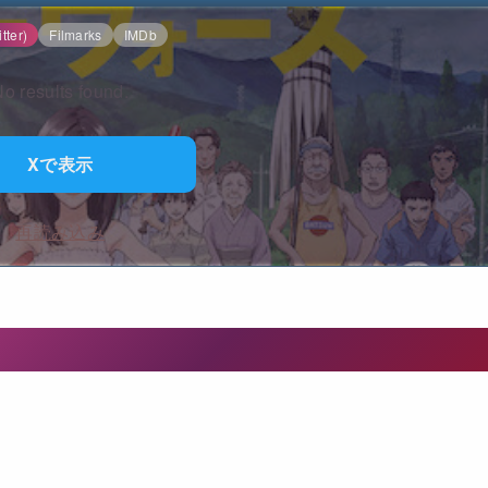
tter)
Filmarks
IMDb
o results found.
Xで表示
再読み込み