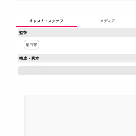
メディア
監督
細田守
構成・脚本
奥寺佐渡子
キャラクター原案・デザイン
貞本義行
主な出演者
神木隆之介
桜庭ななみ
谷村美月
富司純子
斎藤歩
アニメーション製作