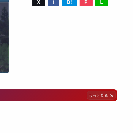
X
f
B!
P
L
もっと見る