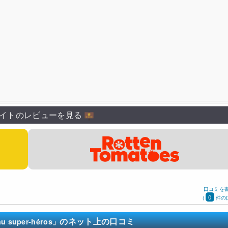
イトのレビューを見る
口コミを
0
(
件の
のネット上の口コミ
 super-héros」