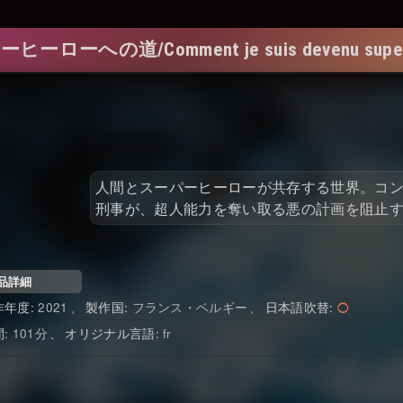
ーローへの道/Comment je suis devenu super
人間とスーパーヒーローが共存する世界。コ
刑事が、超人能力を奪い取る悪の計画を阻止
品詳細
2021
フランス・ベルギー
日本語吹替
101
fr