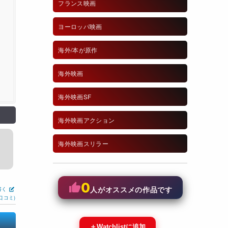
フランス映画
ヨーロッパ映画
海外/本が原作
海外映画
海外映画SF
海外映画アクション
海外映画スリラー
0
書く
人がオススメの作品です
口コミ)
＋
Watchlistに追加