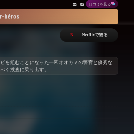
口コミを見る
アニメ
Netflix・VOD総合News
-héros
ドキュメンタリー
Watchlistへ
Netflixオリジナル作品
Netflix Video
リアリティ
…
ンビを組むことになった一匹オオカミの警官と優秀な
日本語吹替対応作品
Netflix 吹替版作品
すべく捜査に乗り出す。
Netflix 高い評価の海外作品
その他の国のTV番組
Netflixオリジナル作品
その他の国の映画
みんなの作品レビュー
Watchlist
過去の配信終了作品