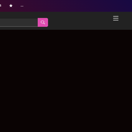
s
…
Home
Netflix新着作品
ジャンル別新着作品
配信予定スケジュール
オールジャンル
配信終了予定の作品
海外ドラマ・シリーズ
海外ドラマ・ラインナップ
海外映画
Netflix 人気ランキング
国内TV番組・ドラマ
Netflix 全作品ラインナップ
国内映画
Netflix配信作品カスタム検索
アジアTV番組・ドラマ
トレンド
アジア映画
VOD 総合作品情報