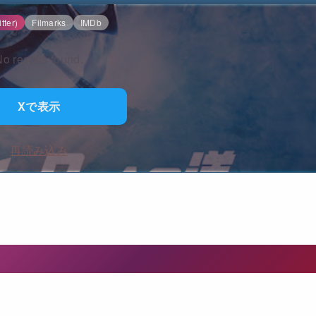
tter)
Filmarks
IMDb
o results found.
Xで表示
再読み込み