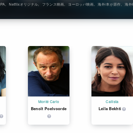
JPA
Netflixオリジナル
フランス映画
ヨーロッパ映画
海外/本が原作
海外
Monté Carlo
Callista
Benoît Poelvoorde
Leïla Bekhti