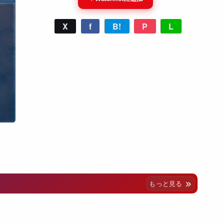
X
f
B!
P
L
もっと見る