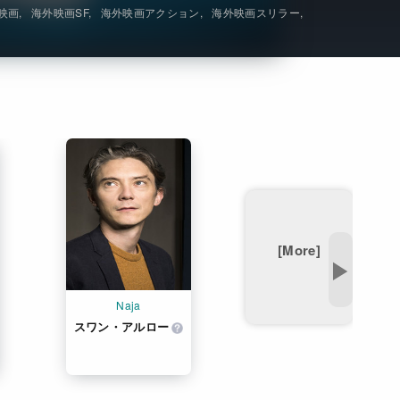
映画
海外映画SF
海外映画アクション
海外映画スリラー
Get Freaxフォーラム
Netflixコース別料金プラン
お問い合わせ
閉じる
[More]
▶
Naja
スワン・アルロー