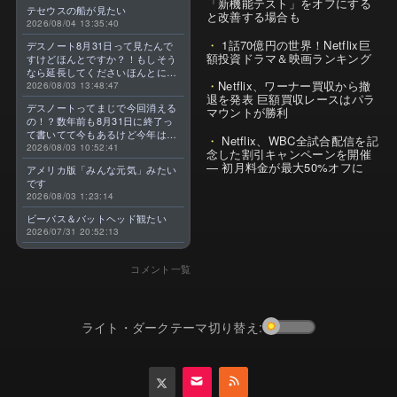
「新機能テスト」をオフにする
テセウスの船が見たい
と改善する場合も
2026/08/04 13:35:40
1話70億円の世界！Netflix巨
デスノート8月31日って見たんで
額投資ドラマ＆映画ランキング
すけどほんとですか？！もしそう
なら延長してくださいほんとに大
Netflix、ワーナー買収から撤
好きなんです😭
2026/08/03 13:48:47
退を発表 巨額買収レースはパラ
デスノートってまじで今回消える
マウントが勝利
の！？数年前も8月31日に終了っ
て書いてて今もあるけど今年はま
Netflix、WBC全試合配信を記
じのやつ！？よくわからん！！で
2026/08/03 10:52:41
念した割引キャンペーンを開催
きればなくならないでほしい！平
— 初月料金が最大50%オフに
アメリカ版「みんな元気」みたい
成アニメを振り返らせてくれっ
です
っ！！！！！！！
2026/08/03 1:23:14
ビーバス＆バットヘッド観たい
2026/07/31 20:52:13
コメント一覧
ライト・ダークテーマ切り替え: