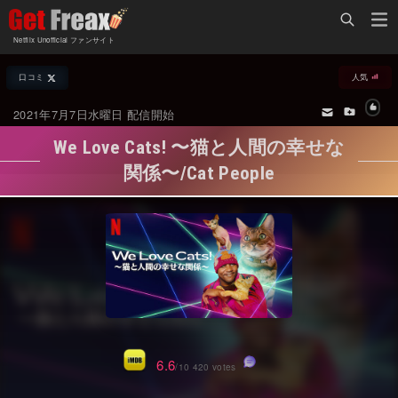
Home
Netflix Unofficial ファンサイト
Netflix新着作品
口コミ
人気
ジャンル別新着作品
配信予定スケジュール
2021年7月7日水曜日 配信開始
オールジャンル
配信終了予定の作品
We Love Cats! 〜猫と人間の幸せな
海外ドラマ・シリーズ
海外ドラマ・ラインナップ
関係〜/Cat People
海外映画
Netflix 人気ランキング
国内TV番組・ドラマ
Netflix 全作品ラインナップ
国内映画
Netflix配信作品カスタム検索
アジアTV番組・ドラマ
トレンド
アジア映画
VOD 総合作品情報
6.6
/10 420 votes