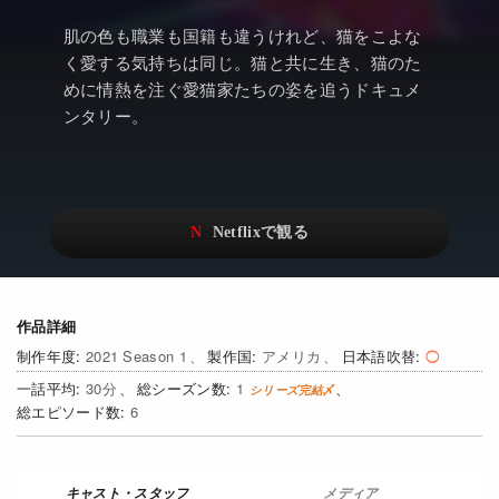
アニメ
Netflix・VOD総合News
肌の色も職業も国籍も違うけれど、猫をこよな
ドキュメンタリー
Watchlistへ
く愛する気持ちは同じ。猫と共に生き、猫のた
めに情熱を注ぐ愛猫家たちの姿を追うドキュメ
Netflixオリジナル作品
Netflix Video
ンタリー。
リアリティ
…
日本語吹替対応作品
Netflix 吹替版作品
Netflix 高い評価の海外作品
その他の国のTV番組
Netflixオリジナル作品
その他の国の映画
作品詳細
みんなの作品レビュー
2021 Season 1
アメリカ
日本語吹替
Watchlist
30
1
6
過去の配信終了作品
Get Freaxフォーラム
メディア