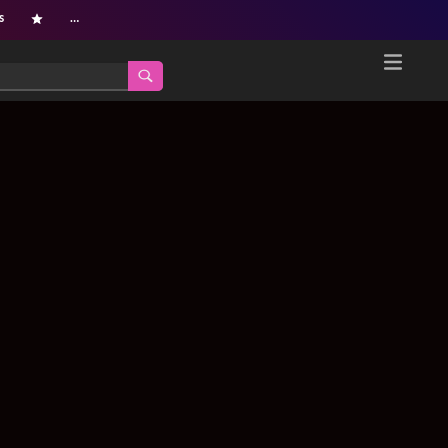
s
…
Home
Netflix新着作品
ジャンル別新着作品
配信予定スケジュール
オールジャンル
配信終了予定の作品
海外ドラマ・シリーズ
海外ドラマ・ラインナップ
海外映画
Netflix 人気ランキング
国内TV番組・ドラマ
Netflix 全作品ラインナップ
国内映画
Netflix配信作品カスタム検索
アジアTV番組・ドラマ
トレンド
アジア映画
VOD 総合作品情報