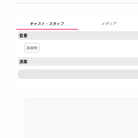
メディア
監督
高畑勲
原案
宮崎駿
構成・脚本
宮崎駿
主な出演者
杉山佳寿子
熊倉一雄
太田淑子
丸山裕子
山田康雄