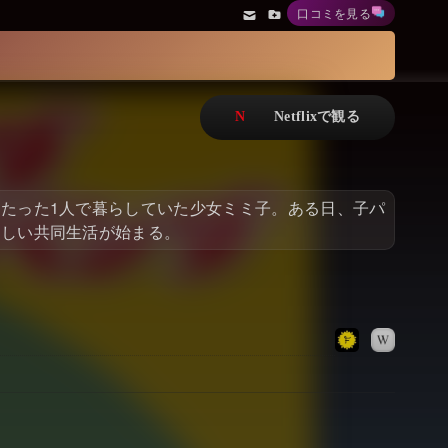
口コミを見る
アニメ
Netflix・VOD総合News
ドキュメンタリー
Watchlistへ
Netflixオリジナル作品
Netflix Video
リアリティ
…
たった1人で暮らしていた少女ミミ子。ある日、子パ
日本語吹替対応作品
Netflix 吹替版作品
楽しい共同生活が始まる。
Netflix 高い評価の海外作品
その他の国のTV番組
Netflixオリジナル作品
その他の国の映画
みんなの作品レビュー
Watchlist
過去の配信終了作品