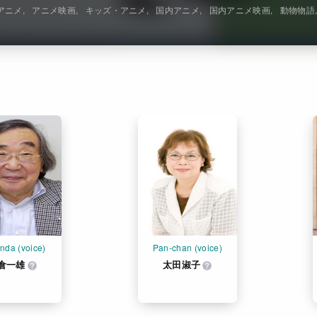
アニメ
アニメ映画
キッズ・アニメ
国内アニメ
国内アニメ映画
動物物語
nda (voice)
Pan-chan (voice)
倉一雄
太田淑子