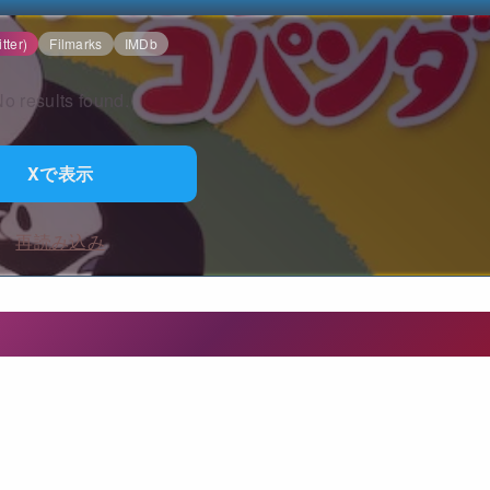
tter)
Filmarks
IMDb
o results found.
Xで表示
再読み込み