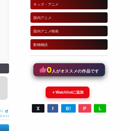
キッズ・アニメ
国内アニメ
国内アニメ映画
動物物語
0
人がオススメの作品です
＋
Watchlistに追加
X
f
B!
P
L
書く
口コミ)