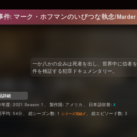
 マーク・ホフマンのいびつな執念/Murder Among
一か八かの企みは死者を出し、世界中に信者
件を検証する犯罪ドキュメンタリー。
品詳細
2021 Season 1
アメリカ
日本語吹替
54
1
3