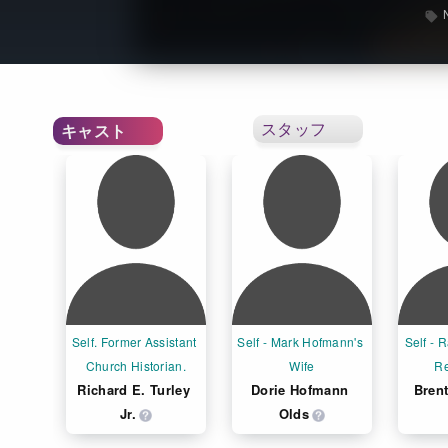
スタッフ
キャスト
Self. Former Assistant 
Self - Mark Hofmann's 
Self - 
Church Historian.
Wife
Re
Richard E. Turley 
Dorie Hofmann 
Brent
Jr.
Olds