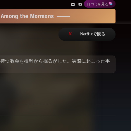
口コミを見る
アニメ
Netflix・VOD総合News
 the Mormons
ドキュメンタリー
Watchlistへ
Netflixオリジナル作品
Netflix Video
リアリティ
…
を持つ教会を根幹から揺るがした。実際に起こった事
日本語吹替対応作品
Netflix 吹替版作品
Netflix 高い評価の海外作品
その他の国のTV番組
Netflixオリジナル作品
その他の国の映画
みんなの作品レビュー
Watchlist
過去の配信終了作品