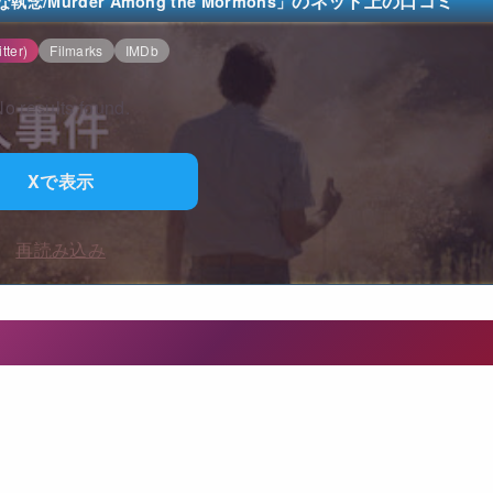
のネット上の口コミ
urder Among the Mormons」
tter)
Filmarks
IMDb
o results found.
Xで表示
再読み込み