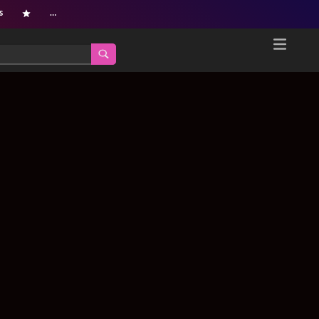
s
…
Home
Netflix新着作品
ジャンル別新着作品
配信予定スケジュール
オールジャンル
配信終了予定の作品
海外ドラマ・シリーズ
海外ドラマ・ラインナップ
海外映画
Netflix 人気ランキング
国内TV番組・ドラマ
Netflix 全作品ラインナップ
国内映画
Netflix配信作品カスタム検索
アジアTV番組・ドラマ
トレンド
アジア映画
VOD 総合作品情報