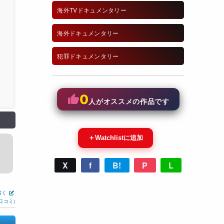
海外TVドキュメンタリー
海外ドキュメンタリー
犯罪ドキュメンタリー
0
人がオススメの作品です
＋
Watchlistに追加
X
f
B!
P
L
書く
口コミ)