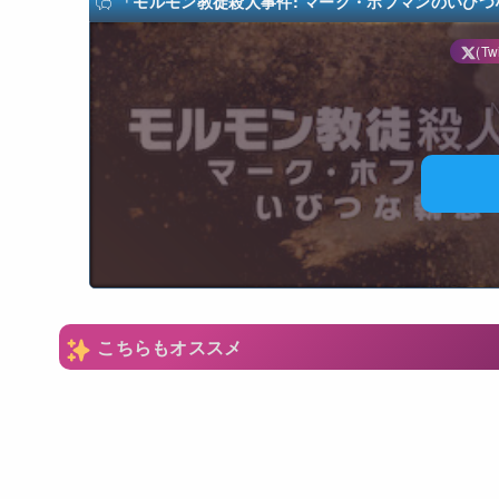
「モルモン教徒殺人事件: マーク・ホフマンのいびつな執念/M
(Twi
N
こちらもオススメ