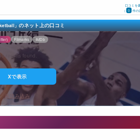
口コミを
0
(
件の
のネット上の口コミ
etball」
tter)
Filmarks
IMDb
o results found.
Xで表示
再読み込み