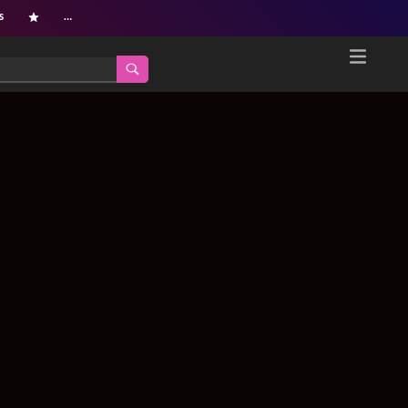
s
…
Home
Netflix新着作品
ジャンル別新着作品
配信予定スケジュール
オールジャンル
配信終了予定の作品
海外ドラマ・シリーズ
海外ドラマ・ラインナップ
海外映画
Netflix 人気ランキング
国内TV番組・ドラマ
Netflix 全作品ラインナップ
国内映画
Netflix配信作品カスタム検索
アジアTV番組・ドラマ
トレンド
アジア映画
VOD 総合作品情報