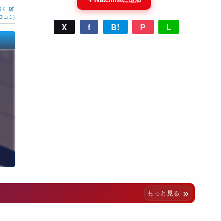
書く
口コミ)
X
f
B!
P
L
もっと見る