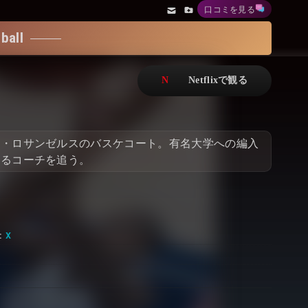
口コミを見る
アニメ
Netflix・VOD総合News
all
ドキュメンタリー
Watchlistへ
Netflixオリジナル作品
Netflix Video
リアリティ
…
ト・ロサンゼルスのバスケコート。有名大学への編入
日本語吹替対応作品
Netflix 吹替版作品
するコーチを追う。
Netflix 高い評価の海外作品
その他の国のTV番組
Netflixオリジナル作品
その他の国の映画
みんなの作品レビュー
Watchlist
過去の配信終了作品