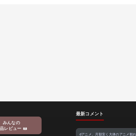
最新コメント
みんなの
品レビュー
dアニメ、月額安く大体のアニメ観