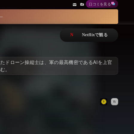
口コミを見る
アニメ
Netflix・VOD総合News
ドキュメンタリー
Watchlistへ
Netflixオリジナル作品
Netflix Video
リアリティ
…
たドローン操縦士は、軍の最高機密であるAIを上官
日本語吹替対応作品
Netflix 吹替版作品
挑む。
Netflix 高い評価の海外作品
その他の国のTV番組
Netflixオリジナル作品
その他の国の映画
みんなの作品レビュー
Watchlist
過去の配信終了作品