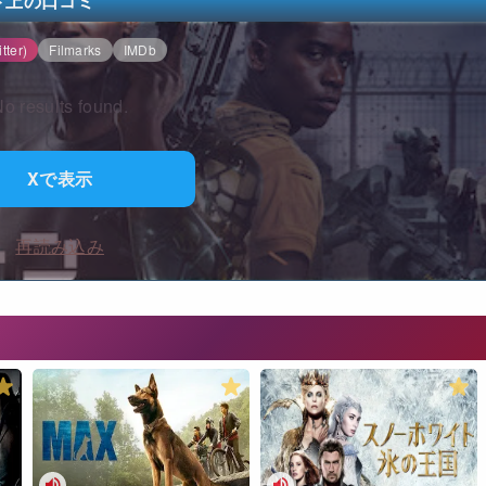
ト上の口コミ
tter)
Filmarks
IMDb
o results found.
Xで表示
再読み込み