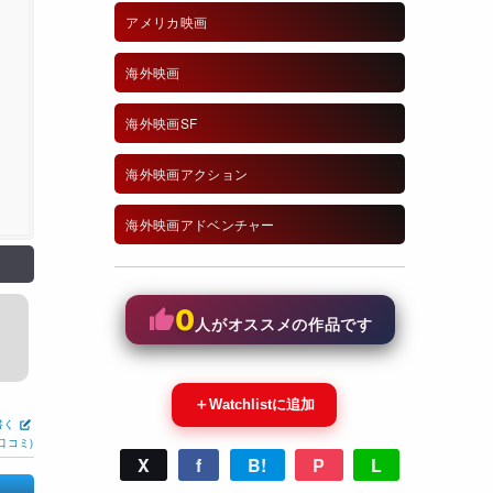
アメリカ映画
海外映画
海外映画SF
海外映画アクション
海外映画アドベンチャー
0
人がオススメの作品です
＋
Watchlistに追加
書く
口コミ)
X
f
B!
P
L