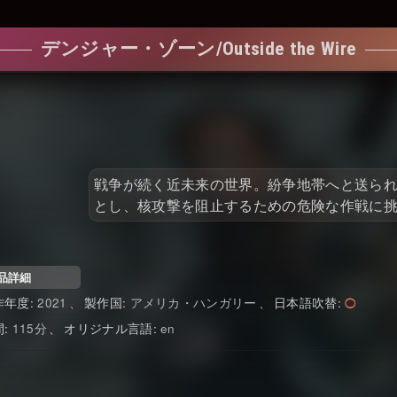
デンジャー・ゾーン/Outside the Wire
戦争が続く近未来の世界。紛争地帯へと送られ
とし、核攻撃を阻止するための危険な作戦に
品詳細
2021
アメリカ・ハンガリー
日本語吹替
115
en