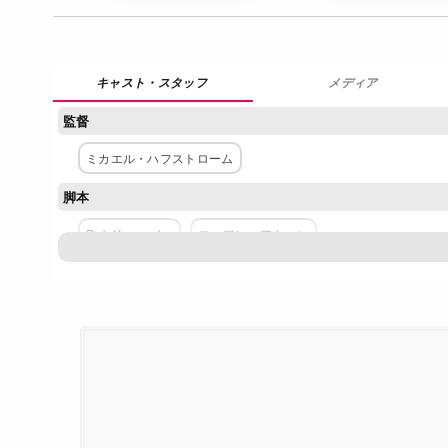
メディア
監督
ミカエル・ハフストローム
脚本
Rob Yescombe
ローワン・アターレ
主な出演者
アンソニー・マッキー
ダムソン・イドリス
エミリー・ビ
配給
Netflix