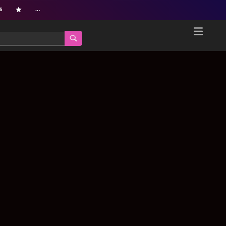
s
…
Home
Netflix新着作品
ジャンル別新着作品
配信予定スケジュール
オールジャンル
配信終了予定の作品
海外ドラマ・シリーズ
海外ドラマ・ラインナップ
海外映画
Netflix 人気ランキング
国内TV番組・ドラマ
Netflix 全作品ラインナップ
国内映画
Netflix配信作品カスタム検索
アジアTV番組・ドラマ
トレンド
アジア映画
VOD 総合作品情報