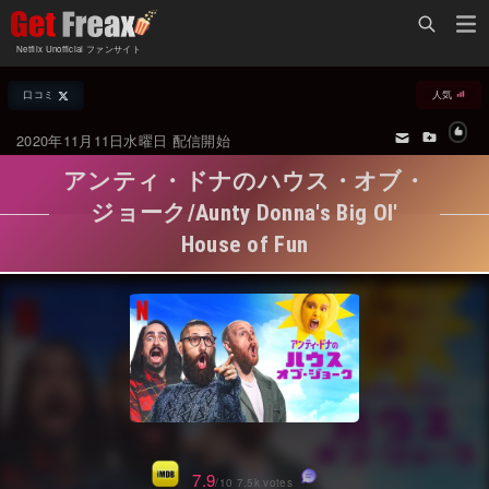
Home
Netflix Unofficial ファンサイト
Netflix新着作品
口コミ
人気
ジャンル別新着作品
配信予定スケジュール
2020年11月11日水曜日 配信開始
オールジャンル
配信終了予定の作品
アンティ・ドナのハウス・オブ・
海外ドラマ・シリーズ
海外ドラマ・ラインナップ
ジョーク/Aunty Donna's Big Ol'
House of Fun
海外映画
Netflix 人気ランキング
国内TV番組・ドラマ
Netflix 全作品ラインナップ
国内映画
Netflix配信作品カスタム検索
アジアTV番組・ドラマ
トレンド
アジア映画
VOD 総合作品情報
7.9
/10 7.5k votes