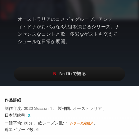
アニメ
Netflix・VOD総合News
ドキュメンタリー
Watchlistへ
オーストラリアのコメディグループ、アンテ
ィ・ドナがおバカな3人組を演じるシリーズ。ナ
Netflixオリジナル作品
Netflix Video
ンセンスなコントと歌、多彩なゲストも交えて
リアリティ
…
シュールな日常が展開。
日本語吹替対応作品
Netflix 吹替版作品
Netflix 高い評価の海外作品
その他の国のTV番組
Netflixオリジナル作品
その他の国の映画
みんなの作品レビュー
作品詳細
Watchlist
2020 Season 1
オーストラリア
日本語吹替
過去の配信終了作品
20
1
6
Get Freaxフォーラム