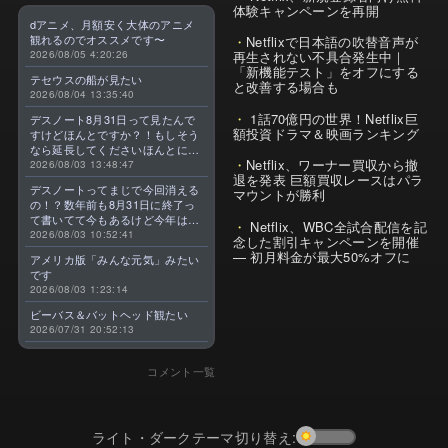
体験キャンペーンを再開
dアニメ、月額安く大体のアニメ
観れるのでオススメです〜
Netflixで日本語の吹替音声が
2026/08/05 4:20:26
再生されない不具合発生中｜
「新機能テスト」をオフにする
テセウスの船が見たい
と改善する場合も
2026/08/04 13:35:40
1話70億円の世界！Netflix巨
デスノート8月31日って見たんで
額投資ドラマ＆映画ランキング
すけどほんとですか？！もしそう
なら延長してくださいほんとに大
Netflix、ワーナー買収から撤
好きなんです😭
2026/08/03 13:48:47
退を発表 巨額買収レースはパラ
デスノートってまじで今回消える
マウントが勝利
の！？数年前も8月31日に終了っ
て書いてて今もあるけど今年はま
Netflix、WBC全試合配信を記
じのやつ！？よくわからん！！で
2026/08/03 10:52:41
念した割引キャンペーンを開催
きればなくならないでほしい！平
— 初月料金が最大50%オフに
アメリカ版「みんな元気」みたい
成アニメを振り返らせてくれっ
です
っ！！！！！！！
2026/08/03 1:23:14
ビーバス＆バットヘッド観たい
2026/07/31 20:52:13
コメント一覧
ライト・ダークテーマ切り替え: