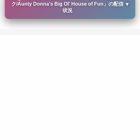
ク/Aunty Donna's Big Ol' House of Fun
」の配信
▼
状況