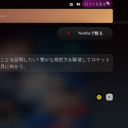
口コミを見る
アニメ
Netflix・VOD総合News
ドキュメンタリー
Watchlistへ
Netflixオリジナル作品
Netflix Video
リアリティ
…
ことを証明したい! 豊かな発想力を駆使してロケット
日本語吹替対応作品
Netflix 吹替版作品
に月に向かう。
Netflix 高い評価の海外作品
その他の国のTV番組
Netflixオリジナル作品
その他の国の映画
みんなの作品レビュー
Watchlist
過去の配信終了作品