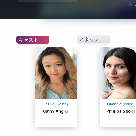
スタッフ
キャスト
Fei Fei (voice)
Chang'e (voice)
Cathy Ang
Phillipa Soo