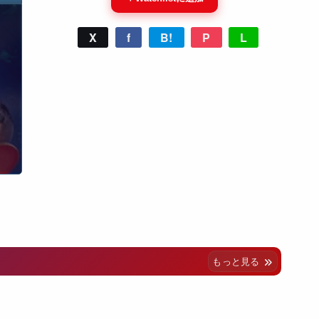
X
f
B!
P
L
もっと見る