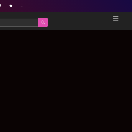
s
…
Home
Netflix新着作品
ジャンル別新着作品
配信予定スケジュール
オールジャンル
配信終了予定の作品
海外ドラマ・シリーズ
海外ドラマ・ラインナップ
海外映画
Netflix 人気ランキング
国内TV番組・ドラマ
Netflix 全作品ラインナップ
国内映画
Netflix配信作品カスタム検索
アジアTV番組・ドラマ
トレンド
アジア映画
VOD 総合作品情報