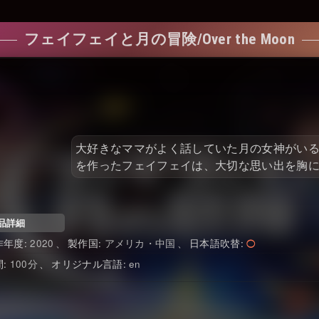
フェイフェイと月の冒険/Over the Moon
大好きなママがよく話していた月の女神がいる
を作ったフェイフェイは、大切な思い出を胸
品詳細
2020
アメリカ・中国
日本語吹替
100
en