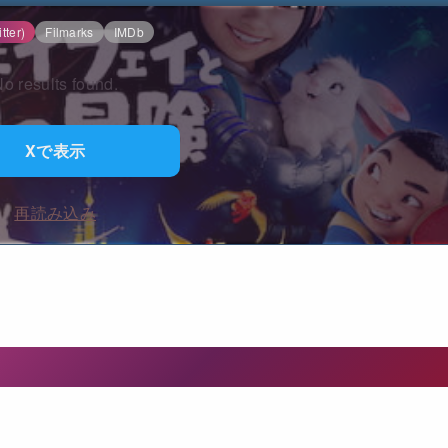
tter)
Filmarks
IMDb
o results found.
Xで表示
再読み込み