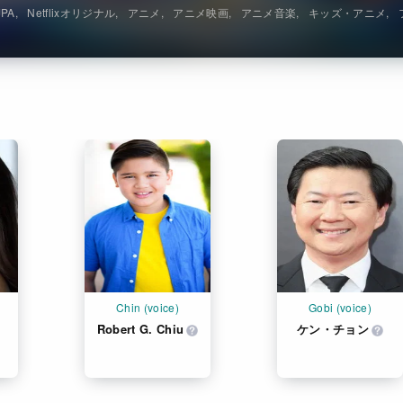
JPA
Netflixオリジナル
アニメ
アニメ映画
アニメ音楽
キッズ・アニメ
Chin (voice)
Gobi (voice)
Robert G. Chiu
ケン・チョン