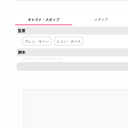
メディア
監督
グレン・キーン
ジョン・カース
脚本
オードリー・ウェルズ
主な出演者
キャシー・アン
フィリッパ・スー
ケン・チョン
サン
配給
Netflix