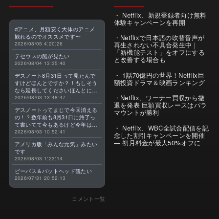
Netflix、新規登録者向け無料
体験キャンペーンを再開
dアニメ、月額安く大体のアニメ
観れるのでオススメです〜
Netflixで日本語の吹替音声が
2026/08/05 4:20:26
再生されない不具合発生中｜
「新機能テスト」をオフにする
テセウスの船が見たい
と改善する場合も
2026/08/04 13:35:40
1話70億円の世界！Netflix巨
デスノート8月31日って見たんで
額投資ドラマ＆映画ランキング
すけどほんとですか？！もしそう
なら延長してくださいほんとに大
Netflix、ワーナー買収から撤
好きなんです😭
2026/08/03 13:48:47
退を発表 巨額買収レースはパラ
デスノートってまじで今回消える
マウントが勝利
の！？数年前も8月31日に終了っ
て書いてて今もあるけど今年はま
Netflix、WBC全試合配信を記
じのやつ！？よくわからん！！で
2026/08/03 10:52:41
念した割引キャンペーンを開催
きればなくならないでほしい！平
— 初月料金が最大50%オフに
アメリカ版「みんな元気」みたい
成アニメを振り返らせてくれっ
です
っ！！！！！！！
2026/08/03 1:23:14
ビーバス＆バットヘッド観たい
2026/07/31 20:52:13
コメント一覧