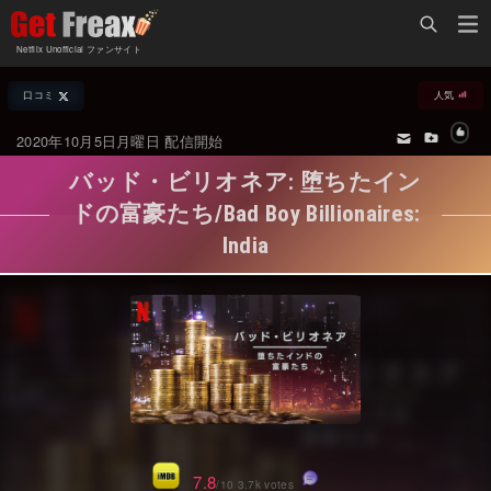
Home
Netflix Unofficial ファンサイト
Netflix新着作品
口コミ
人気
ジャンル別新着作品
配信予定スケジュール
2020年10月5日月曜日 配信開始
オールジャンル
配信終了予定の作品
バッド・ビリオネア: 堕ちたイン
海外ドラマ・シリーズ
海外ドラマ・ラインナップ
ドの富豪たち/Bad Boy Billionaires:
India
海外映画
Netflix 人気ランキング
国内TV番組・ドラマ
Netflix 全作品ラインナップ
国内映画
Netflix配信作品カスタム検索
アジアTV番組・ドラマ
トレンド
アジア映画
VOD 総合作品情報
7.8
/10 3.7k votes