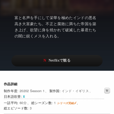
アニメ
Netflix・VOD総合News
ドキュメンタリー
Watchlistへ
富と名声を手にして栄華を極めたインドの悪名
Netflixオリジナル作品
Netflix Video
高き大富豪たち。不正と腐敗に満ちた帝国を築
き上げ、欲望に身を焼かれて破滅した暴君たち
リアリティ
…
の闇に鋭くメスを入れる。
日本語吹替対応作品
Netflix 吹替版作品
Netflix 高い評価の海外作品
その他の国のTV番組
Netflixオリジナル作品
その他の国の映画
みんなの作品レビュー
作品詳細
Watchlist
20202 Season 1
インド・イギリス
日本語吹替
過去の配信終了作品
60
1
3
Get Freaxフォーラム