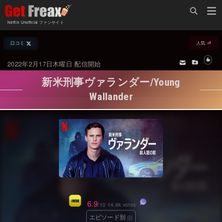
Home
Netflix Unofficial ファンサイト
Netflix新着作品
口コミ
人気
ジャンル別新着作品
配信予定スケジュール
2022年2月17日木曜日 配信開始
オールジャンル
配信終了予定の作品
新米刑事ヴァランダー/Young
海外ドラマ・シリーズ
海外ドラマ・ラインナップ
Wallander
海外映画
Netflix 人気ランキング
国内TV番組・ドラマ
Netflix 全作品ラインナップ
国内映画
Netflix配信作品カスタム検索
アジアTV番組・ドラマ
トレンド
アジア映画
VOD 総合作品情報
6.9
/10 14.6k votes
エピソード別