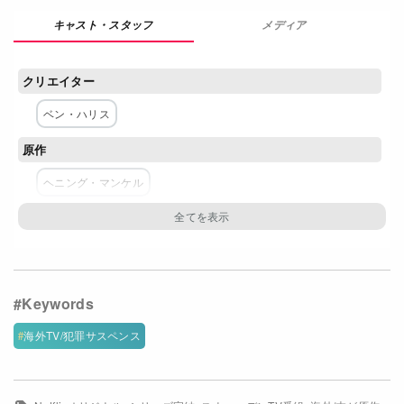
Netflixコース別料金プラン
メディア
お問い合わせ
クリエイター
閉じる
ベン・ハリス
原作
ヘニング・マンケル
脚本
ベン・ハリス
主な出演者
アダム・ポールソン
リチャード・ディレイン
海外TV/犯罪サスペンス
リアン・ベスト
エリス・チャペル
ネットワーク