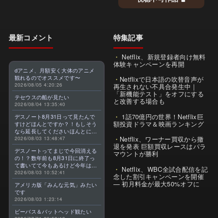
最新コメント
特集記事
Netflix、新規登録者向け無料
体験キャンペーンを再開
dアニメ、月額安く大体のアニメ
観れるのでオススメです〜
Netflixで日本語の吹替音声が
2026/08/05 4:20:26
再生されない不具合発生中｜
「新機能テスト」をオフにする
テセウスの船が見たい
と改善する場合も
2026/08/04 13:35:40
1話70億円の世界！Netflix巨
デスノート8月31日って見たんで
額投資ドラマ＆映画ランキング
すけどほんとですか？！もしそう
なら延長してくださいほんとに大
Netflix、ワーナー買収から撤
好きなんです😭
2026/08/03 13:48:47
退を発表 巨額買収レースはパラ
デスノートってまじで今回消える
マウントが勝利
の！？数年前も8月31日に終了っ
て書いてて今もあるけど今年はま
Netflix、WBC全試合配信を記
じのやつ！？よくわからん！！で
2026/08/03 10:52:41
念した割引キャンペーンを開催
きればなくならないでほしい！平
— 初月料金が最大50%オフに
アメリカ版「みんな元気」みたい
成アニメを振り返らせてくれっ
です
っ！！！！！！！
2026/08/03 1:23:14
ビーバス＆バットヘッド観たい