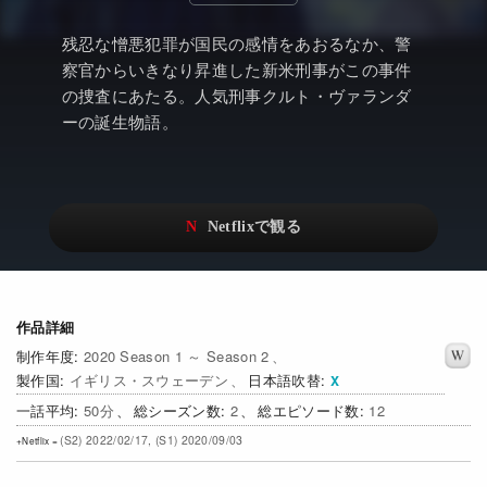
アニメ
Netflix・VOD総合News
残忍な憎悪犯罪が国民の感情をあおるなか、警
ドキュメンタリー
Watchlistへ
察官からいきなり昇進した新米刑事がこの事件
の捜査にあたる。人気刑事クルト・ヴァランダ
Netflixオリジナル作品
Netflix Video
ーの誕生物語。
リアリティ
…
日本語吹替対応作品
Netflix 吹替版作品
Netflix 高い評価の海外作品
その他の国のTV番組
Netflixオリジナル作品
その他の国の映画
作品詳細
みんなの作品レビュー
2020 Season 1 ～ Season 2
Watchlist
イギリス・スウェーデン
日本語吹替
50
2
12
過去の配信終了作品
(S2) 2022/02/17, (S1) 2020/09/03
Get Freaxフォーラム