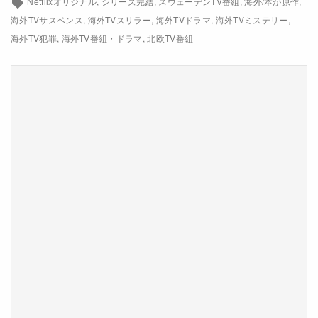
Netflixオリジナル
シリーズ完結
スウェーデンTV番組
海外/本が原作
Netflix
海外TVサスペンス
海外TVスリラー
海外TVドラマ
海外TVミステリー
海外TV犯罪
海外TV番組・ドラマ
北欧TV番組