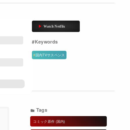
国内TVサスペンス
Tags
コミック原作 (国内)