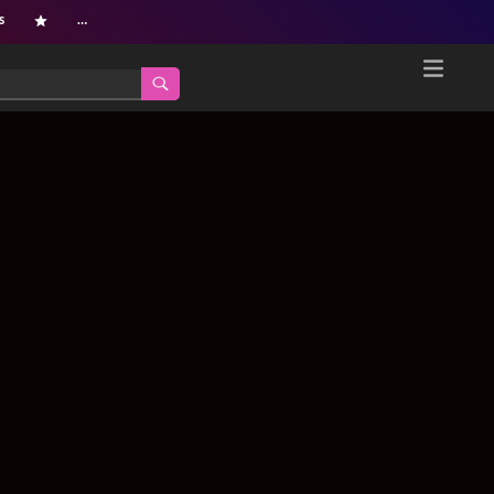
s
…
Home
Netflix新着作品
ジャンル別新着作品
配信予定スケジュール
オールジャンル
配信終了予定の作品
海外ドラマ・シリーズ
海外ドラマ・ラインナップ
海外映画
Netflix 人気ランキング
国内TV番組・ドラマ
Netflix 全作品ラインナップ
国内映画
Netflix配信作品カスタム検索
アジアTV番組・ドラマ
トレンド
アジア映画
VOD 総合作品情報