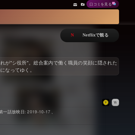
口コミを見る
アニメ
Netflix・VOD総合News
ドキュメンタリー
Watchlistへ
Netflixオリジナル作品
Netflix Video
リアリティ
…
れが"シ役所"。総合案内で働く職員の笑顔に隠された
日本語吹替対応作品
Netflix 吹替版作品
かになってゆく。
Netflix 高い評価の海外作品
その他の国のTV番組
Netflixオリジナル作品
その他の国の映画
みんなの作品レビュー
2019-10-17
Watchlist
過去の配信終了作品