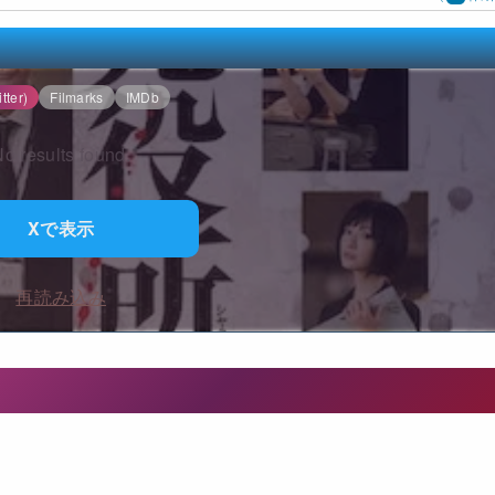
tter)
Filmarks
IMDb
o results found.
Xで表示
再読み込み