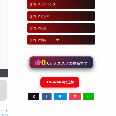
国内TVサスペンス
国内TVドラマ
国内TV社会
国内TV番組・ドラマ
0
人がオススメの作品です
＋
Watchlistに追加
X
f
B!
P
L
書く
口コミ)