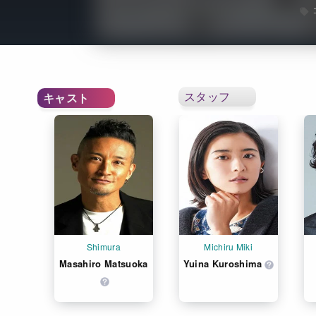
スタッフ
キャスト
Shimura
Michiru Miki
Masahiro Matsuoka
Yuina Kuroshima