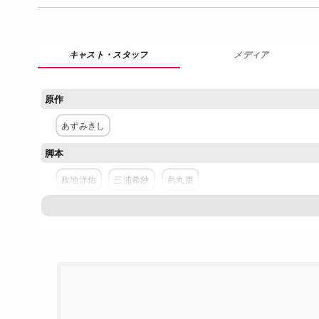
メディア
原作
あずみきし
脚本
政地洋佑
三浦希紗
烏丸棗
主な出演者
松岡昌宏
黒島結菜
清原翔
松本まりか
でんでん
ネットワーク
テレビ東京