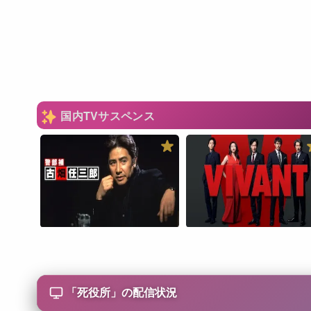
国内TVサスペンス
「
死役所
」の配信状況