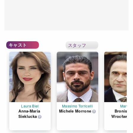
キャスト
スタッフ
Laura Biel
Massimo Torricelli
Mario
Anna-Maria 
Michele Morrone
Bronisław
Sieklucka
Wrocławsk