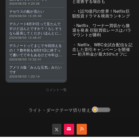
と改善する場合も
2026/08/05 4:20:26
1話70億円の世界！Netflix巨
テセウスの船が見たい
額投資ドラマ＆映画ランキング
2026/08/04 13:35:40
デスノート8月31日って見たんで
Netflix、ワーナー買収から撤
すけどほんとですか？！もしそう
退を発表 巨額買収レースはパラ
なら延長してくださいほんとに大
マウントが勝利
好きなんです😭
2026/08/03 13:48:47
Netflix、WBC全試合配信を記
デスノートってまじで今回消える
念した割引キャンペーンを開催
の！？数年前も8月31日に終了っ
— 初月料金が最大50%オフに
て書いてて今もあるけど今年はま
じのやつ！？よくわからん！！で
2026/08/03 10:52:41
きればなくならないでほしい！平
アメリカ版「みんな元気」みたい
成アニメを振り返らせてくれっ
です
っ！！！！！！！
2026/08/03 1:23:14
コメント一覧
ライト・ダークテーマ切り替え: