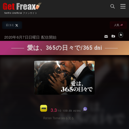
Home
Netflix Unofficial ファンサイト
Netflix新着作品
口コミ
人気
ジャンル別新着作品
配信予定スケジュール
2020年6月7日日曜日 配信開始
オールジャンル
配信終了予定の作品
愛は、365の日々で/365 dni
海外ドラマ・シリーズ
海外ドラマ・ラインナップ
海外映画
Netflix 人気ランキング
国内TV番組・ドラマ
Netflix 全作品ラインナップ
国内映画
Netflix配信作品カスタム検索
アジアTV番組・ドラマ
トレンド
3.3
/10 109.6k votes
アジア映画
VOD 総合作品情報