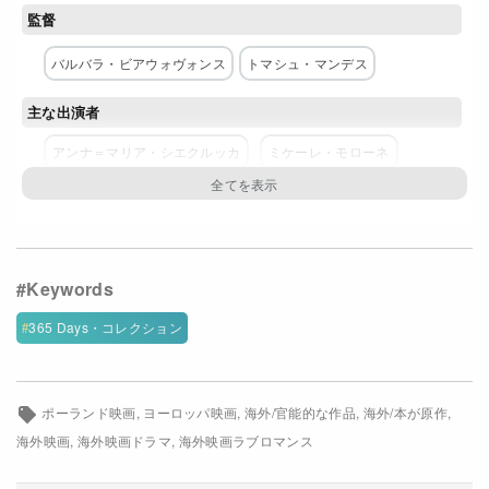
監督
Netflixコース別料金プラン
バルバラ・ビアウォヴォンス
トマシュ・マンデス
お問い合わせ
主な出演者
閉じる
アンナ＝マリア・シエクルッカ
ミケーレ・モローネ
ブロニスワフ・ヴロツワフスキ
オタル・サラリゼ
365 Days・コレクション
ポーランド映画
ヨーロッパ映画
海外/官能的な作品
海外/本が原作
海外映画
海外映画ドラマ
海外映画ラブロマンス