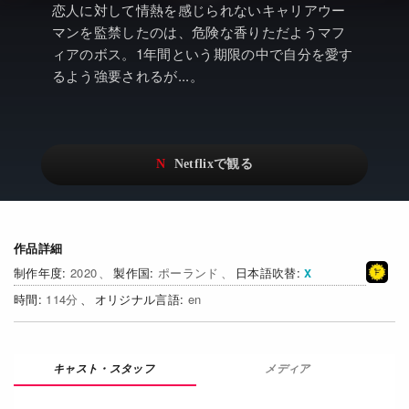
アニメ
Netflix・VOD総合News
恋人に対して情熱を感じられないキャリアウー
マンを監禁したのは、危険な香りただようマフ
ドキュメンタリー
Watchlistへ
ィアのボス。1年間という期限の中で自分を愛す
るよう強要されるが...。
Netflixオリジナル作品
Netflix Video
リアリティ
…
日本語吹替対応作品
Netflix 吹替版作品
Netflix 高い評価の海外作品
その他の国のTV番組
Netflixオリジナル作品
その他の国の映画
作品詳細
2020
ポーランド
日本語吹替
みんなの作品レビュー
114
en
Watchlist
過去の配信終了作品
メディア
Get Freaxフォーラム