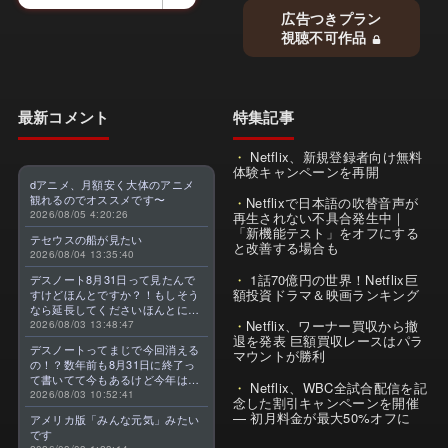
広告つきプラン
視聴不可作品
最新コメント
特集記事
Netflix、新規登録者向け無料
体験キャンペーンを再開
dアニメ、月額安く大体のアニメ
観れるのでオススメです〜
Netflixで日本語の吹替音声が
2026/08/05 4:20:26
再生されない不具合発生中｜
「新機能テスト」をオフにする
テセウスの船が見たい
と改善する場合も
2026/08/04 13:35:40
1話70億円の世界！Netflix巨
デスノート8月31日って見たんで
額投資ドラマ＆映画ランキング
すけどほんとですか？！もしそう
なら延長してくださいほんとに大
Netflix、ワーナー買収から撤
好きなんです😭
2026/08/03 13:48:47
退を発表 巨額買収レースはパラ
デスノートってまじで今回消える
マウントが勝利
の！？数年前も8月31日に終了っ
て書いてて今もあるけど今年はま
Netflix、WBC全試合配信を記
じのやつ！？よくわからん！！で
2026/08/03 10:52:41
念した割引キャンペーンを開催
きればなくならないでほしい！平
— 初月料金が最大50%オフに
アメリカ版「みんな元気」みたい
成アニメを振り返らせてくれっ
です
っ！！！！！！！