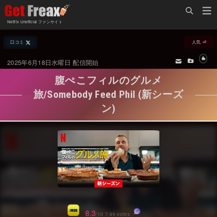
Home
Netflix Unofficial ファンサイト
Netflix新着作品
口コミ
人気
ジャンル別新着作品
配信予定スケジュール
2025年6月18日水曜日 配信開始
オールジャンル
配信終了予定の作品
腹ぺこフィルのグルメ
海外ドラマ・シリーズ
海外ドラマ・ラインナップ
旅/Somebody Feed Phil (新シーズ
ン)
海外映画
Netflix 人気ランキング
国内TV番組・ドラマ
Netflix 全作品ラインナップ
国内映画
Netflix配信作品カスタム検索
アジアTV番組・ドラマ
トレンド
アジア映画
VOD 総合作品情報
8.3
/10 7.9k votes