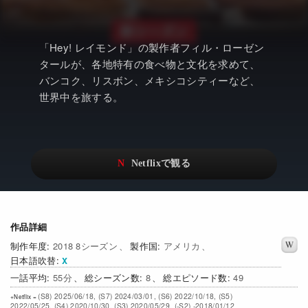
アニメ
Netflix・VOD総合News
ドキュメンタリー
Watchlistへ
「Hey! レイモンド」の製作者フィル・ローゼン
Netflixオリジナル作品
Netflix Video
タールが、各地特有の食べ物と文化を求めて、
バンコク、リスボン、メキシコシティーなど、
リアリティ
…
世界中を旅する。
日本語吹替対応作品
Netflix 吹替版作品
Netflix 高い評価の海外作品
その他の国のTV番組
Netflixオリジナル作品
その他の国の映画
みんなの作品レビュー
作品詳細
Watchlist
2018 8シーズン
アメリカ
日本語吹替
過去の配信終了作品
55
8
49
Get Freaxフォーラム
(S8) 2025/06/18, (S7) 2024/03/01, (S6) 2022/10/18, (S5)
2022/05/25, (S4) 2020/10/30, (S3) 2020/05/29, (-S2) -2018/01/12