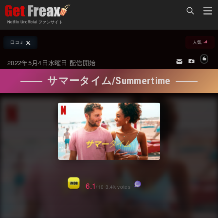
Home
Netflix Unofficial ファンサイト
Netflix新着作品
口コミ
人気
ジャンル別新着作品
配信予定スケジュール
2022年5月4日水曜日 配信開始
オールジャンル
配信終了予定の作品
サマータイム/Summertime
海外ドラマ・シリーズ
海外ドラマ・ラインナップ
海外映画
Netflix 人気ランキング
国内TV番組・ドラマ
Netflix 全作品ラインナップ
国内映画
Netflix配信作品カスタム検索
アジアTV番組・ドラマ
トレンド
6.1
/10 3.4k votes
アジア映画
VOD 総合作品情報