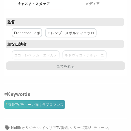
メディア
Netflixコース別料金プラン
お問い合わせ
監督
Francesco Lagi
ロレンゾ・スポルティエッロ
閉じる
主な出演者
ココ・レベッカ・エドガメ
ルドヴィコ・テルシーニ
アマンダ・カンパーナ
アンドレア・ラッタンツィ
ネットワーク
Netflix
海外TV/ティーン向けラブロマンス
Netflixオリジナル
イタリアTV番組
シリーズ完結
ティーン