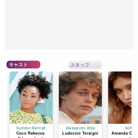
キャスト
スタッフ
Summer Bennati
Alessandro Alba
Sofia
Coco Rebecca 
Ludovico Tersigni
Amanda Cam