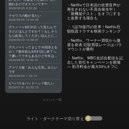
観れるのでオススメです〜
Netflixで日本語の吹替音声が
2026/08/05 4:20:26
再生されない不具合発生中｜
「新機能テスト」をオフにする
テセウスの船が見たい
と改善する場合も
2026/08/04 13:35:40
1話70億円の世界！Netflix巨
デスノート8月31日って見たんで
額投資ドラマ＆映画ランキング
すけどほんとですか？！もしそう
なら延長してくださいほんとに大
Netflix、ワーナー買収から撤
好きなんです😭
2026/08/03 13:48:47
退を発表 巨額買収レースはパラ
デスノートってまじで今回消える
マウントが勝利
の！？数年前も8月31日に終了っ
て書いてて今もあるけど今年はま
Netflix、WBC全試合配信を記
じのやつ！？よくわからん！！で
2026/08/03 10:52:41
念した割引キャンペーンを開催
きればなくならないでほしい！平
— 初月料金が最大50%オフに
アメリカ版「みんな元気」みたい
成アニメを振り返らせてくれっ
です
っ！！！！！！！
2026/08/03 1:23:14
ビーバス＆バットヘッド観たい
2026/07/31 20:52:13
コメント一覧
ライト・ダークテーマ切り替え: