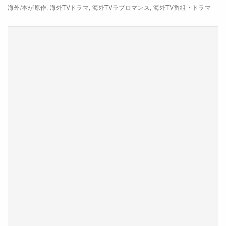
海外/本が原作
海外TVドラマ
海外TVラブロマンス
海外TV番組・ドラマ