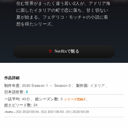
アニメ
Netflix・VOD総合News
住む世界がまったく違う若い2人が、アドリア海
に面したイタリアの町で恋に落ち、甘く切ない
ドキュメンタリー
Watchlistへ
夏が始まる。フェデリコ・モッチャの小説に着
想を得たシリーズ。
Netflixオリジナル作品
Netflix Video
リアリティ
…
日本語吹替対応作品
Netflix 吹替版作品
Netflix 高い評価の海外作品
その他の国のTV番組
Netflixオリジナル作品
その他の国の映画
作品詳細
2020 Season 1 ～ Season 3
イタリア
みんなの作品レビュー
日本語吹替
Watchlist
43
3
24
過去の配信終了作品
(S3) 2022/05/04, (S2) 2021/06/03, (S1) 2020/04/29
Get Freaxフォーラム